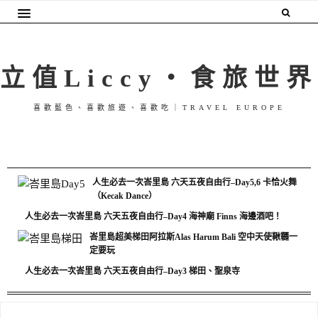
立值Liccy・食旅世界
喜歡藍色、喜歡旅遊、喜歡吃｜TRAVEL EUROPE
人生必去一次峇里島 六天五夜自由行–Day5,6 卡恰火舞
（Kecak Dance）
人生必去一次峇里島 六天五夜自由行–Day4 海神廟 Finns 海邊酒吧！
峇里島超美梯田阿拉斯Alas Harum Bali 空中天使鞦韆一
定要玩
人生必去一次峇里島 六天五夜自由行–Day3 梯田、聖泉寺