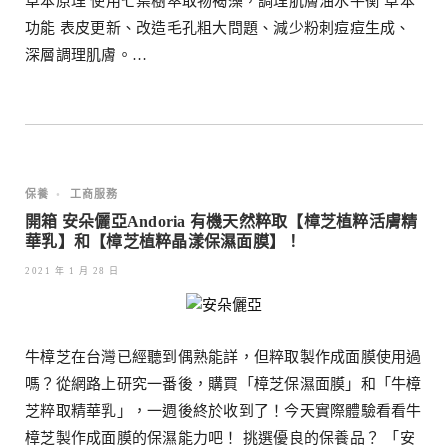
草本原理 使用七葉樹萃取物褐藻，調理肌膚油水平衡 草本
功能 表皮更新、改造毛孔粗大問題、減少粉刺痘痘生成、
深層調理肌膚。…
保養
•
工商服務
開箱 安朵儷亞Andoria 有機天然粹取【樟芝植粹活膚精
華乳】和【樟芝植粹晶漾保濕面膜】！
2021 年 1 月 28 日
牛樟芝在台灣已經聽到偶熟能詳，但粹取製作成面膜使用過
嗎？從網路上研究一番後，購買「樟芝保濕面膜」和「牛樟
芝粹取精華乳」，一週後終於收到了！今天實際體驗看看牛
樟芝製作成面膜的保濕能力吧！ 挑選優良的保養品？ 「安