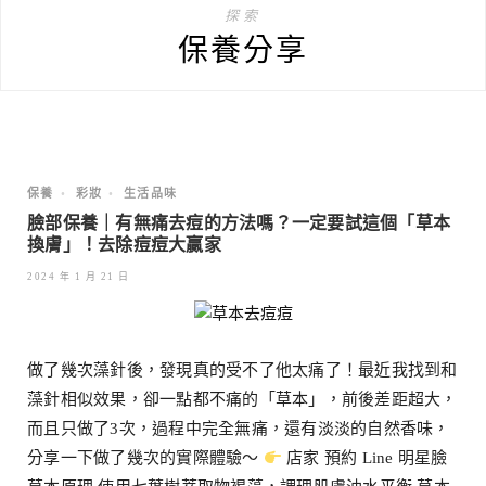
探索
保養分享
保養
•
彩妝
•
生活品味
臉部保養｜有無痛去痘的方法嗎？一定要試這個「草本
換膚」！去除痘痘大贏家
2024 年 1 月 21 日
做了幾次藻針後，發現真的受不了他太痛了！最近我找到和
藻針相似效果，卻一點都不痛的「草本」，前後差距超大，
而且只做了3次，過程中完全無痛，還有淡淡的自然香味，
分享一下做了幾次的實際體驗～
店家 預約 Line 明星臉