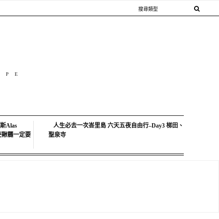
OPE
Alas
人生必去一次峇里島 六天五夜自由行–Day3 梯田、
中天使鞦韆一定要
聖泉寺