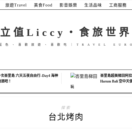
旅遊Travel
美食Food
影音娛樂
生活品味
工商服務
立值Liccy・食旅世界
藍色、喜歡旅遊、喜歡吃｜TRAVEL EUR
次峇里島 六天五夜自由行–Day4 海神
峇里島超美梯田阿拉斯
海邊酒吧！
Harum Bali 空
玩
探索
台北烤肉