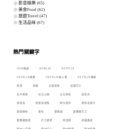
影音娛樂 (65)
美食Food (62)
旅遊Travel (47)
生活品味 (67)
熱門關鍵字
2020韓劇
DUBLIN
NETFLIX
NETFLIX推薦
NETFLIX線上看
NETFLIX韓劇
保濕
保養
公館美食
出國打工
台中美食
台北火鍋
台北美食
屈臣氏
峇里島
峇里島渡假
師大夜市
帶你去旅行
度假勝地
愛吃
愛情劇
愛爾蘭打工
愛爾蘭旅遊
打工遊學
柯佳嬿
校園霸凌