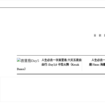
喜歡
人生必去一次峇里島 六天五夜自
人生必去一
由行–Day5,6 卡恰火舞（Kecak
廟 Finns 
Dance）