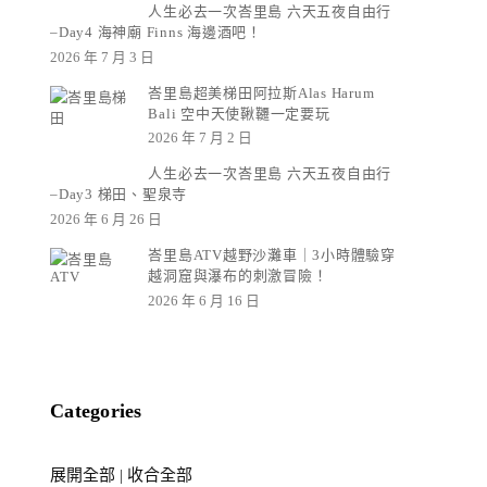
人生必去一次峇里島 六天五夜自由行
–Day4 海神廟 Finns 海邊酒吧！
2026 年 7 月 3 日
峇里島超美梯田阿拉斯Alas Harum
Bali 空中天使鞦韆一定要玩
2026 年 7 月 2 日
人生必去一次峇里島 六天五夜自由行
–Day3 梯田、聖泉寺
2026 年 6 月 26 日
峇里島ATV越野沙灘車｜3小時體驗穿
越洞窟與瀑布的刺激冒險！
2026 年 6 月 16 日
Categories
展開全部
|
收合全部