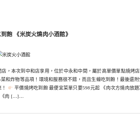
吃到飽 《米炭火燒肉小酒館》
間店，本次到中和店享用，位於中永和中間，屬於高單價單點燒烤店
小菜和炸物等品項！環境和服務很不錯，而且生蠔吃到飽！最後還附
來！
平價燒烤吃到飽 最便宜菜單只要598元起 《肉次方燒肉放題
肉 […]…