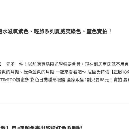
悠遊水滋氧紫色、輕旅系列夏威夷綠色、藍色實拍！
加一元多一件！以前購買晶碩光學需要會員，現在到居臣氏就不用會
色的月拋、綠色藍色的月拋 一起來看看吧～ 屈臣氏特價【星歐彩
IMIDO媞蜜多 彩色日拋隱形眼鏡 全家販售2副只要88元！實拍 晶
眼影盤】用4個顏色畫出聖誕紅色系眼妝