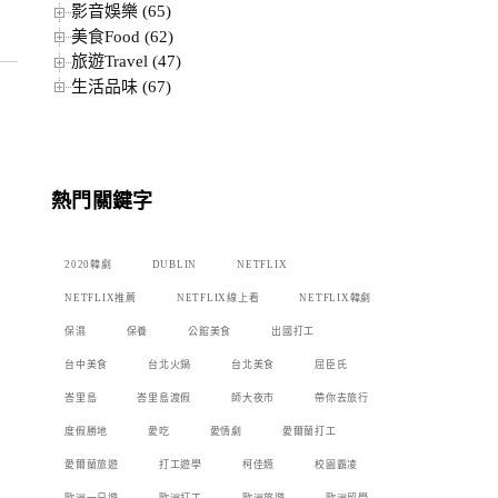
影音娛樂 (65)
美食Food (62)
旅遊Travel (47)
生活品味 (67)
熱門關鍵字
2020韓劇
DUBLIN
NETFLIX
NETFLIX推薦
NETFLIX線上看
NETFLIX韓劇
保濕
保養
公館美食
出國打工
台中美食
台北火鍋
台北美食
屈臣氏
峇里島
峇里島渡假
師大夜市
帶你去旅行
度假勝地
愛吃
愛情劇
愛爾蘭打工
愛爾蘭旅遊
打工遊學
柯佳嬿
校園霸凌