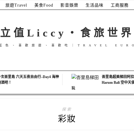
旅遊Travel
美食Food
影音娛樂
生活品味
工商服務
立值Liccy・食旅世界
藍色、喜歡旅遊、喜歡吃｜TRAVEL EUR
次峇里島 六天五夜自由行–Day4 海神
峇里島超美梯田阿拉斯
海邊酒吧！
Harum Bali 空
玩
探索
彩妝