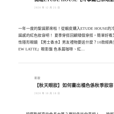
2020 年 12 月 25 日
一年一度的聖誕節來啦！從蝦皮購入ETUDE HOUS
誕感的紅色妝容吧！ 夏季穿搭回顧矮個穿搭，簡單好看
性隱形眼鏡 【男士香水】男友禮物要送什麼？10款經典男用
EW LATTE』眼影盤 色系篇咖啡、紅…
彩妝
【秋天眼妝】如何畫出橘色係秋季妝容
2020 年 10 月 18 日