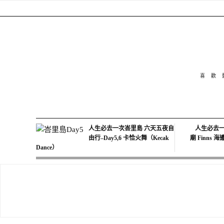
喜歡
人生必去一次峇里島 六天五夜自
人生必去一
由行–Day5,6 卡恰火舞（Kecak
廟 Finns 
Dance）