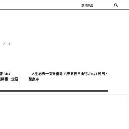
OPE
Alas
人生必去一次峇里島 六天五夜自由行–Day3 梯田、
中天使鞦韆一定要
聖泉寺