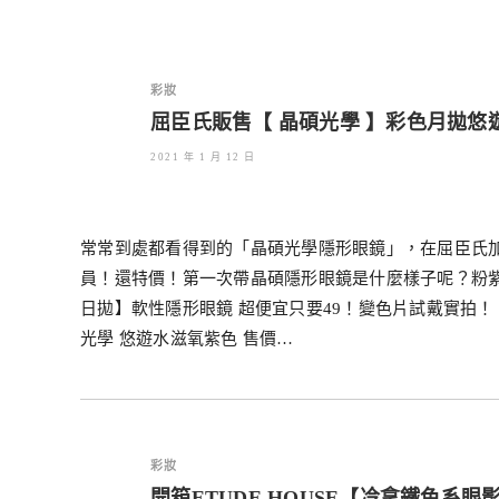
彩妝
屈臣氏販售【 晶碩光學 】彩色月拋
2021 年 1 月 12 日
常常到處都看得到的「晶碩光學隱形眼鏡」，在屈臣氏
員！還特價！第一次帶晶碩隱形眼鏡是什麼樣子呢？粉紫
日拋】軟性隱形眼鏡 超便宜只要49！變色片試戴實拍！ T
光學 悠遊水滋氧紫色 售價…
彩妝
開箱ETUDE HOUSE【冷拿鐵色系