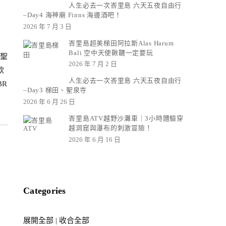
人生必去一次峇里島 六天五夜自由行
–Day4 海神廟 Finns 海邊酒吧！
2026 年 7 月 3 日
峇里島超美梯田阿拉斯Alas Harum
Bali 空中天使鞦韆一定要玩
出聖
2026 年 7 月 2 日
軟
人生必去一次峇里島 六天五夜自由行
BR
–Day3 梯田、聖泉寺
2026 年 6 月 26 日
峇里島ATV越野沙灘車｜3小時體驗穿
越洞窟與瀑布的刺激冒險！
2026 年 6 月 16 日
Categories
展開全部
|
收合全部