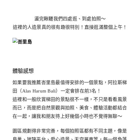
盪完鞦韆我們四處逛、到處拍照～
這裡的人造景真的很有趣很特別！直接逛滿整個上午！
體驗感想
如果要我推薦峇里島最值得安排的一個景點，阿拉斯梯
田（Alas Harum Bali）一定會排在前3名！
這裡和一般欣賞梯田的景點很不一樣，不只是看看風景
而已，而是把自然景觀與拍照、美食、體驗活動都結合
在一起，讓我和朋友待上好幾個小時也不覺得無聊～
園區規劃得非常完善，每個拍照區都有不同主題，像是
鳥巢、玻璃平台、愛心造景、天空單車等，每一個角落