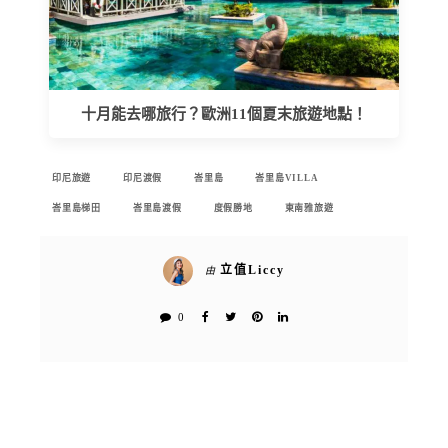
十月能去哪旅行？歐洲11個夏末旅遊地點！
印尼旅遊
印尼渡假
峇里島
峇里島VILLA
峇里島梯田
峇里島渡假
度假勝地
東南雅旅遊
立值Liccy
由
0