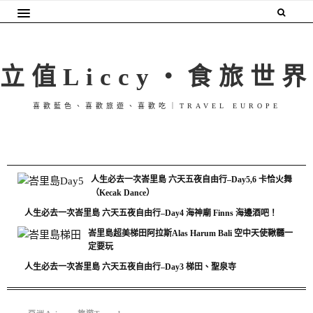
立值Liccy・食旅世界
喜歡藍色、喜歡旅遊、喜歡吃｜TRAVEL EUROPE
人生必去一次峇里島 六天五夜自由行–Day5,6 卡恰火舞
（Kecak Dance）
人生必去一次峇里島 六天五夜自由行–Day4 海神廟 Finns 海邊酒吧！
峇里島超美梯田阿拉斯Alas Harum Bali 空中天使鞦韆一
定要玩
人生必去一次峇里島 六天五夜自由行–Day3 梯田、聖泉寺