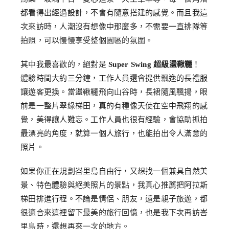
都看得出經過設計，不會有隨意搭建的感覺。而且我這
次來訪時，人潮沒有想像中那麼多，不需要一直排隊等
拍照，可以慢慢享受整個園區的氛圍。
其中我最喜歡的，絕對是
Super Swing 超級盪鞦韆
！
體驗時間大約三分鐘，工作人員還會提供飄逸的長禮服
讓遊客更換。當盪鞦韆飛向山谷時，長裙隨風飄揚，眼
前是一整片翠綠梯田，真的有種像天使在空中飛翔的感
覺，美得讓人難忘。工作人員也很有經驗，會協助抓拍
最漂亮的角度，就算一個人旅行，也能拍出令人滿意的
照片。
如果你正在規劃峇里島自由行，又想找一個兼具自然美
景、特色體驗與絕美照片的景點，我真心推薦把阿拉斯
梯田排進行程。不論是情侶、朋友，還是親子旅遊，都
很適合來這裡留下最美的旅行回憶，也是我下次再訪峇
里島時，還想再來一次的地方。