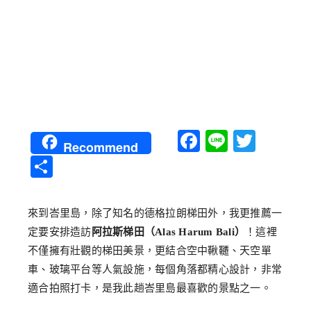
Facebook
Line
Twitt
Recommend
分
享
來到峇里島，除了知名的德格拉朗梯田外，我更推薦一
定要安排造訪
阿拉斯梯田（Alas Harum Bali）
！這裡
不僅擁有壯觀的梯田美景，更結合空中鞦韆、天空單
車、玻璃平台等人氣設施，每個角落都精心設計，非常
適合拍照打卡，是我此趟峇里島最喜歡的景點之一。