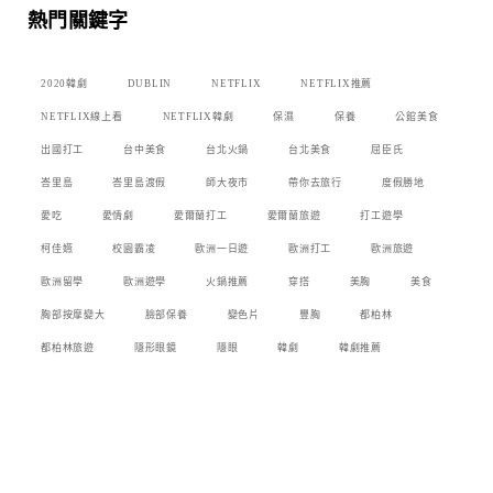
熱門關鍵字
2020韓劇
DUBLIN
NETFLIX
NETFLIX推薦
NETFLIX線上看
NETFLIX韓劇
保濕
保養
公館美食
出國打工
台中美食
台北火鍋
台北美食
屈臣氏
峇里島
峇里島渡假
師大夜市
帶你去旅行
度假勝地
愛吃
愛情劇
愛爾蘭打工
愛爾蘭旅遊
打工遊學
柯佳嬿
校園霸凌
歐洲一日遊
歐洲打工
歐洲旅遊
歐洲留學
歐洲遊學
火鍋推薦
穿搭
美胸
美食
胸部按摩變大
臉部保養
變色片
豐胸
都柏林
都柏林旅遊
隱形眼鏡
隱眼
韓劇
韓劇推薦