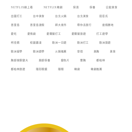
NETFLIX線上看
NETFLIX韓劇
保濕
保養
公館美食
出國打工
台中美食
台北火鍋
台北美食
屈臣氏
峇里島
峇里島渡假
師大夜市
帶你去旅行
度假勝地
愛吃
愛情劇
愛爾蘭打工
愛爾蘭旅遊
打工遊學
柯佳嬿
校園霸凌
歐洲一日遊
歐洲打工
歐洲旅遊
歐洲留學
歐洲遊學
火鍋推薦
穿搭
美胸
美食
胸部按摩變大
臉部保養
變色片
豐胸
都柏林
都柏林旅遊
隱形眼鏡
隱眼
韓劇
韓劇推薦