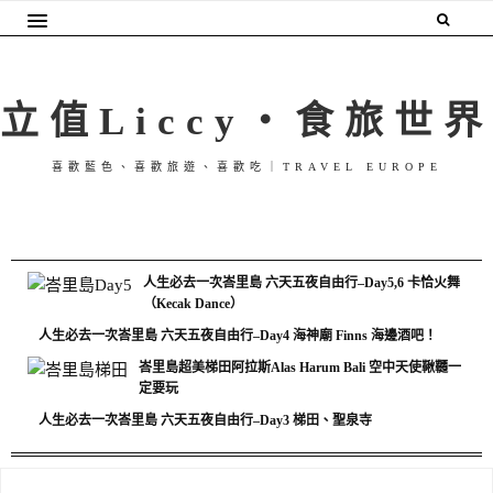
立值Liccy・食旅世界
喜歡藍色、喜歡旅遊、喜歡吃｜TRAVEL EUROPE
人生必去一次峇里島 六天五夜自由行–Day5,6 卡恰火舞
（Kecak Dance）
人生必去一次峇里島 六天五夜自由行–Day4 海神廟 Finns 海邊酒吧！
峇里島超美梯田阿拉斯Alas Harum Bali 空中天使鞦韆一
定要玩
人生必去一次峇里島 六天五夜自由行–Day3 梯田、聖泉寺