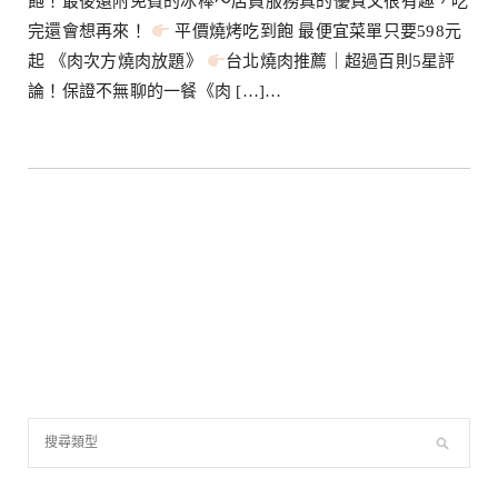
飽！最後還附免費的冰棒～店員服務真的優質又很有趣，吃
完還會想再來！
平價燒烤吃到飽 最便宜菜單只要598元
起 《肉次方燒肉放題》
台北燒肉推薦｜超過百則5星評
論！保證不無聊的一餐《肉 […]…