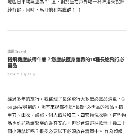
地區日平均氣溫為 21 度，對於坐在戶外喝一杯啤酒來說綽
綽有餘。同時，馬耳他和希臘群 […]…
旅遊Travel
搭飛機應該帶什麼？您應該隨身攜帶的18種長途飛行必
需品
2024 年 9 月 28 日
經過多年的旅行，我整理了長途飛行大多數必需品清單，G
oogle搜尋到的，坦率來說都不是“長期”必需品的物品。指
甲刀、雨衣、護照、個人照片和三、四套換洗衣物，這些物
品也許能夠讓緊張的乘客安心，但從台灣飛往歐洲十幾二十
個小時航班呢？很多必要以下必須放在清單中。 作為超級