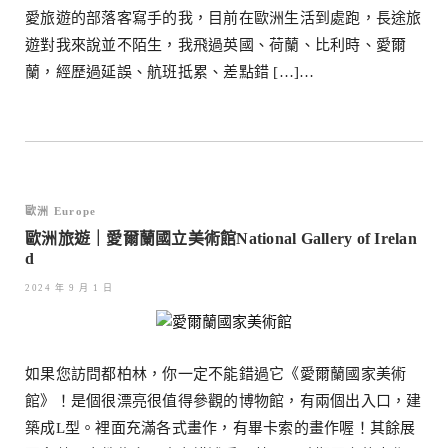
愛旅遊的部落客寫手的我，目前在歐洲生活到處跑，長途旅
遊對我來說並不陌生，我飛過英國、荷蘭、比利時、愛爾
蘭，經歷過延誤、航班抵累、差點錯 […]…
歐洲 Europe
歐洲旅遊｜愛爾蘭國立美術館National Gallery of Irelan
d
2024 年 9 月 1 日
如果您訪問都柏林，你一定不能錯過它《愛爾蘭國家美術
館》！是個很漂亮很值得參觀的博物館，有兩個出入口，建
築成L型。裡面充滿各式畫作，有畢卡索的畫作喔！其餘展