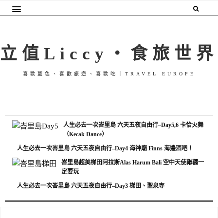
立值Liccy・食旅世界
喜歡藍色、喜歡旅遊、喜歡吃｜TRAVEL EUROPE
人生必去一次峇里島 六天五夜自由行–Day5,6 卡恰火舞
（Kecak Dance）
人生必去一次峇里島 六天五夜自由行–Day4 海神廟 Finns 海邊酒吧！
峇里島超美梯田阿拉斯Alas Harum Bali 空中天使鞦韆一
定要玩
人生必去一次峇里島 六天五夜自由行–Day3 梯田、聖泉寺