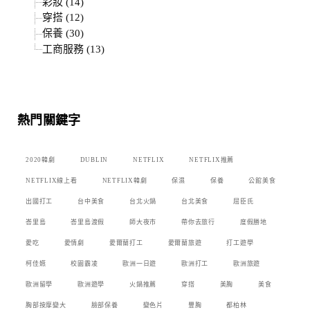
彩妝 (14)
穿搭 (12)
保養 (30)
工商服務 (13)
熱門關鍵字
2020韓劇
DUBLIN
NETFLIX
NETFLIX推薦
NETFLIX線上看
NETFLIX韓劇
保濕
保養
公館美食
出國打工
台中美食
台北火鍋
台北美食
屈臣氏
峇里島
峇里島渡假
師大夜市
帶你去旅行
度假勝地
愛吃
愛情劇
愛爾蘭打工
愛爾蘭旅遊
打工遊學
柯佳嬿
校園霸凌
歐洲一日遊
歐洲打工
歐洲旅遊
歐洲留學
歐洲遊學
火鍋推薦
穿搭
美胸
美食
胸部按摩變大
臉部保養
變色片
豐胸
都柏林