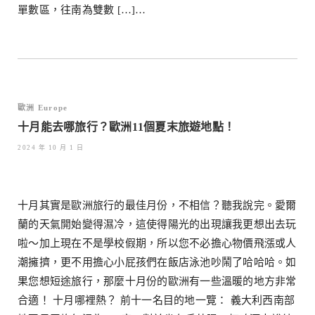
單數區，往南為雙數 […]…
歐洲 Europe
十月能去哪旅行？歐洲11個夏末旅遊地點！
2024 年 10 月 1 日
十月其實是歐洲旅行的最佳月份，不相信？聽我說完。愛爾
蘭的天氣開始變得濕冷，這使得陽光的出現讓我更想出去玩
啦～加上現在不是學校假期，所以您不必擔心物價飛漲或人
潮擁擠，更不用擔心小屁孩們在飯店泳池吵鬧了哈哈哈。如
果您想短途旅行，那麼十月份的歐洲有一些溫暖的地方非常
合適！ 十月哪裡熱？ 前十一名目的地一覽： 義大利西南部