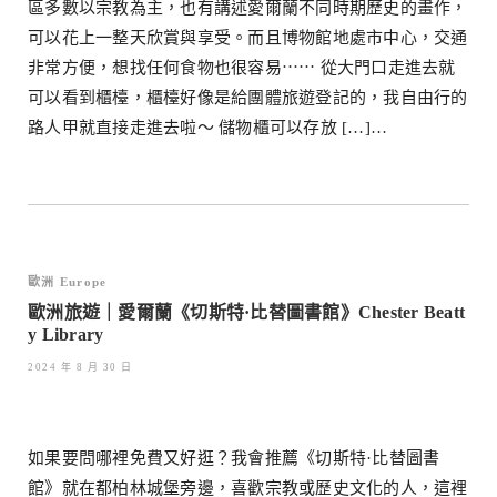
區多數以宗教為主，也有講述愛爾蘭不同時期歷史的畫作，
可以花上一整天欣賞與享受。而且博物館地處市中心，交通
非常方便，想找任何食物也很容易⋯⋯ 從大門口走進去就
可以看到櫃檯，櫃檯好像是給團體旅遊登記的，我自由行的
路人甲就直接走進去啦～ 儲物櫃可以存放 […]…
歐洲 Europe
歐洲旅遊｜愛爾蘭《切斯特·比替圖書館》Chester Beatt
y Library
2024 年 8 月 30 日
如果要問哪裡免費又好逛？我會推薦《切斯特·比替圖書
館》就在都柏林城堡旁邊，喜歡宗教或歷史文化的人，這裡