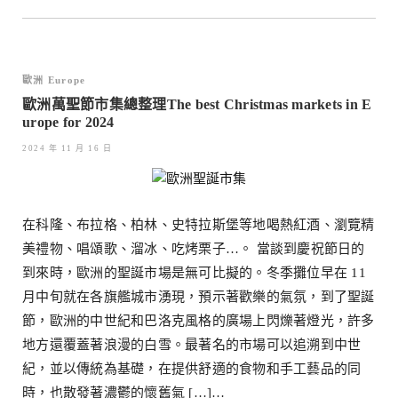
歐洲 Europe
歐洲萬聖節市集總整理The best Christmas markets in E
urope for 2024
2024 年 11 月 16 日
在科隆、布拉格、柏林、史特拉斯堡等地喝熱紅酒、瀏覽精
美禮物、唱頌歌、溜冰、吃烤栗子…。 當談到慶祝節日的
到來時，歐洲的聖誕市場是無可比擬的。冬季攤位早在 11
月中旬就在各旗艦城市湧現，預示著歡樂的氣氛，到了聖誕
節，歐洲的中世紀和巴洛克風格的廣場上閃爍著燈光，許多
地方還覆蓋著浪漫的白雪。最著名的市場可以追溯到中世
紀，並以傳統為基礎，在提供舒適的食物和手工藝品的同
時，也散發著濃鬱的懷舊氣 […]…