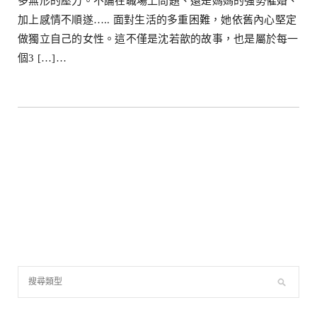
多無形的壓力。不論在職場上問題、還是媽媽的強勢催婚、
加上感情不順遂….. 面對生活的多重困難，她依舊內心堅定
做獨立自己的女性。這不僅是沈若歆的故事，也是屬於每一
個3 […]…