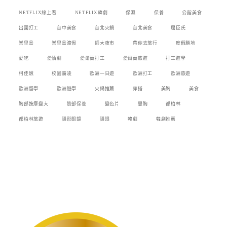
NETFLIX線上看
NETFLIX韓劇
保濕
保養
公館美食
出國打工
台中美食
台北火鍋
台北美食
屈臣氏
峇里島
峇里島渡假
師大夜市
帶你去旅行
度假勝地
愛吃
愛情劇
愛爾蘭打工
愛爾蘭旅遊
打工遊學
柯佳嬿
校園霸凌
歐洲一日遊
歐洲打工
歐洲旅遊
歐洲留學
歐洲遊學
火鍋推薦
穿搭
美胸
美食
胸部按摩變大
臉部保養
變色片
豐胸
都柏林
都柏林旅遊
隱形眼鏡
隱眼
韓劇
韓劇推薦