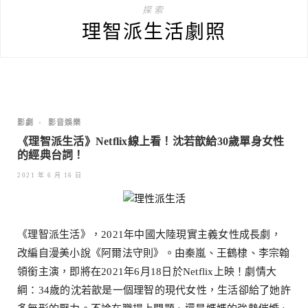
探索
理智派生活劇照
影劇
•
影音娛樂
《理智派生活》Netflix線上看！沈若歆給30歲單身女性
的經典台詞！
2021 年 6 月 16 日
《理智派生活》，2021年中國大陸現實主義女性成長劇，
改編自漫美小說《阿爾法守則》。由秦嵐、王鶴棣、李宗翰
領銜主演，即將在2021年6月18日於Netflix上映！劇情大
綱：34歲的沈若歆是一個理智的現代女性，生活卻給了她許