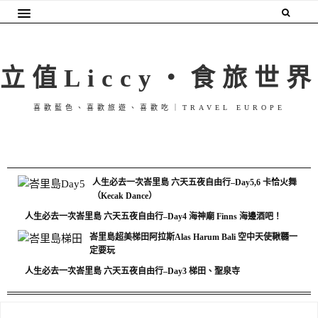
立值Liccy・食旅世界
喜歡藍色、喜歡旅遊、喜歡吃｜TRAVEL EUROPE
人生必去一次峇里島 六天五夜自由行–Day5,6 卡恰火舞
（Kecak Dance）
人生必去一次峇里島 六天五夜自由行–Day4 海神廟 Finns 海邊酒吧！
峇里島超美梯田阿拉斯Alas Harum Bali 空中天使鞦韆一
定要玩
人生必去一次峇里島 六天五夜自由行–Day3 梯田、聖泉寺