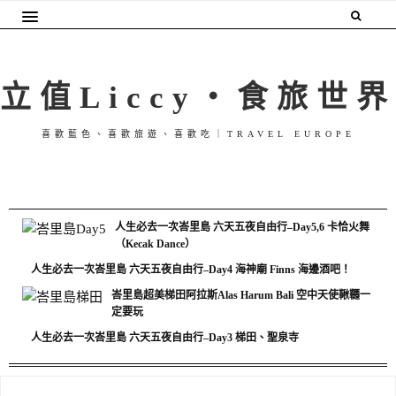
立值Liccy・食旅世界
喜歡藍色、喜歡旅遊、喜歡吃｜TRAVEL EUROPE
人生必去一次峇里島 六天五夜自由行–Day5,6 卡恰火舞
（Kecak Dance）
人生必去一次峇里島 六天五夜自由行–Day4 海神廟 Finns 海邊酒吧！
峇里島超美梯田阿拉斯Alas Harum Bali 空中天使鞦韆一
定要玩
人生必去一次峇里島 六天五夜自由行–Day3 梯田、聖泉寺