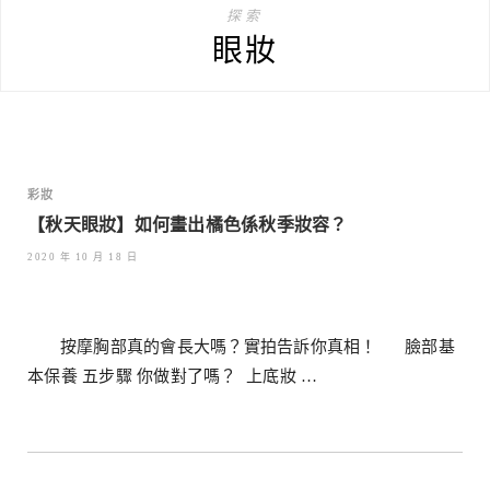
探索
眼妝
彩妝
【秋天眼妝】如何畫出橘色係秋季妝容？
2020 年 10 月 18 日
按摩胸部真的會長大嗎？實拍告訴你真相！ 臉部基
本保養 五步驟 你做對了嗎？ 上底妝 …