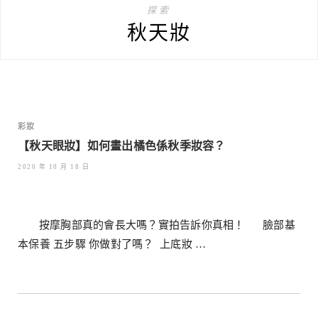
探索
秋天妝
彩妝
【秋天眼妝】如何畫出橘色係秋季妝容？
2020 年 10 月 18 日
按摩胸部真的會長大嗎？實拍告訴你真相！ 臉部基
本保養 五步驟 你做對了嗎？ 上底妝 …