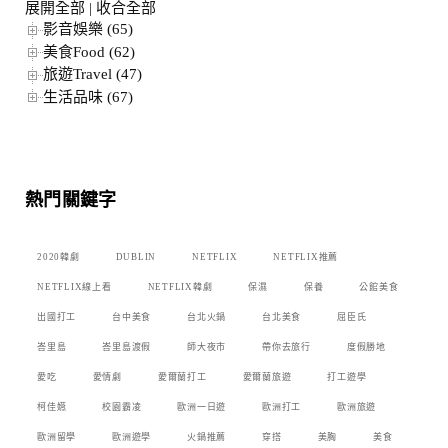
展開全部
|
收合全部
影音娛樂 (65)
美食Food (62)
旅遊Travel (47)
生活品味 (67)
熱門關鍵字
2020韓劇
DUBLIN
NETFLIX
NETFLIX推薦
NETFLIX線上看
NETFLIX韓劇
保濕
保養
公館美食
出國打工
台中美食
台北火鍋
台北美食
屈臣氏
峇里島
峇里島渡假
師大夜市
帶你去旅行
度假勝地
愛吃
愛情劇
愛爾蘭打工
愛爾蘭旅遊
打工遊學
柯佳嬿
校園霸凌
歐洲一日遊
歐洲打工
歐洲旅遊
歐洲留學
歐洲遊學
火鍋推薦
穿搭
美胸
美食