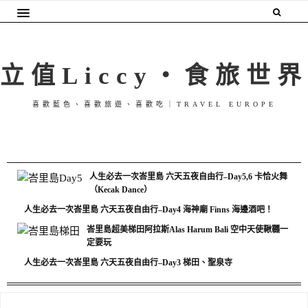
立值Liccy・食旅世界
喜歡藍色、喜歡旅遊、喜歡吃｜TRAVEL EUROPE
人生必去一次峇里島 六天五夜自由行–Day5,6 卡恰火舞
（Kecak Dance）
人生必去一次峇里島 六天五夜自由行–Day4 海神廟 Finns 海邊酒吧！
峇里島超美梯田阿拉斯Alas Harum Bali 空中天使鞦韆一
定要玩
人生必去一次峇里島 六天五夜自由行–Day3 梯田、聖泉寺