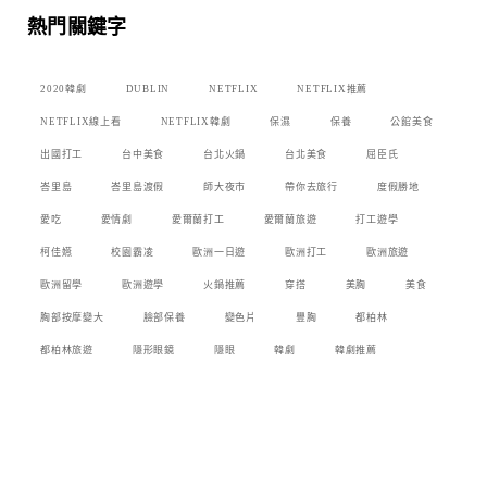
熱門關鍵字
2020韓劇
DUBLIN
NETFLIX
NETFLIX推薦
NETFLIX線上看
NETFLIX韓劇
保濕
保養
公館美食
出國打工
台中美食
台北火鍋
台北美食
屈臣氏
峇里島
峇里島渡假
師大夜市
帶你去旅行
度假勝地
愛吃
愛情劇
愛爾蘭打工
愛爾蘭旅遊
打工遊學
柯佳嬿
校園霸凌
歐洲一日遊
歐洲打工
歐洲旅遊
歐洲留學
歐洲遊學
火鍋推薦
穿搭
美胸
美食
胸部按摩變大
臉部保養
變色片
豐胸
都柏林
都柏林旅遊
隱形眼鏡
隱眼
韓劇
韓劇推薦