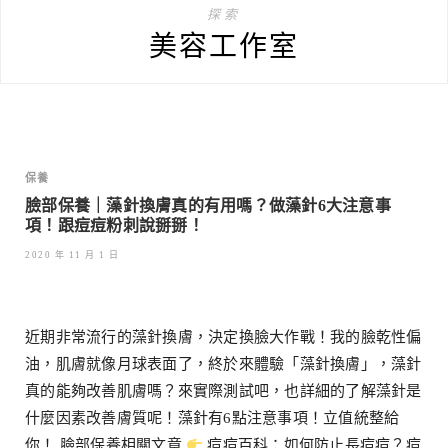
探索
美容工作室
保養
臉部保養｜藻針換膚真的有用嗎？做藻針6大注意事
項！跟痘痘粉刺說掰掰！
2020 年 11 月 1 日
近期非常流行的藻針換膚，決定換臉大作戰！我的臉乾性偏
油，肌膚就像月球表面了，終於來體驗「藻針換膚」，藻針
真的能夠改善肌膚嗎？來實際測試吧，也詳細的了解藻針是
什麼因素改善膚質呢！藻針有6點注意事項！立值統整給
你！ 臉部保養相關文章
痘痘百科：如何防止長痘痘？痘