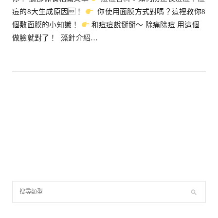
痘的8大生成原因！
你使用面膜方式對嗎？這裡教你8
個敷面膜的小知識！
和痘痘說掰掰～ 除痛除痘 用這個
做臉就對了！ 藻針介紹…