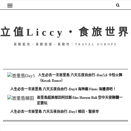
立值Liccy・食旅世界
喜歡藍色、喜歡旅遊、喜歡吃｜TRAVEL EUROPE
人生必去一次峇里島 六天五夜自由行–Day5,6 卡恰火舞
（Kecak Dance）
人生必去一次峇里島 六天五夜自由行–Day4 海神廟 Finns 海邊酒吧！
峇里島超美梯田阿拉斯Alas Harum Bali 空中天使鞦韆一
定要玩
人生必去一次峇里島 六天五夜自由行–Day3 梯田、聖泉寺