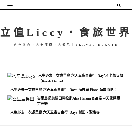
立值Liccy・食旅世界
喜歡藍色、喜歡旅遊、喜歡吃｜TRAVEL EUROPE
人生必去一次峇里島 六天五夜自由行–Day5,6 卡恰火舞
（Kecak Dance）
人生必去一次峇里島 六天五夜自由行–Day4 海神廟 Finns 海邊酒吧！
峇里島超美梯田阿拉斯Alas Harum Bali 空中天使鞦韆一
定要玩
人生必去一次峇里島 六天五夜自由行–Day3 梯田、聖泉寺