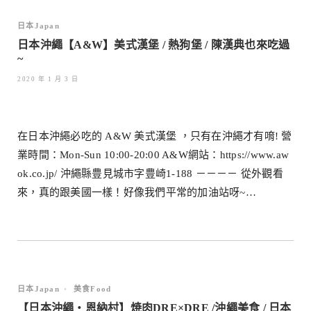
日本Japan
日本沖繩【A&W】美式漢堡 / 熱狗堡 / 陳漢典也來吃過
~
2020 年 1 月 3 日
在日本沖繩必吃的 A&W 美式漢堡 ，只有在沖繩才有唷! 營
業時間：Mon-Sun 10:00-20:00 A&W網站：https://www.aw
ok.co.jp/ 沖繩縣豊見城市字豊崎1-188 －－－－ 從外觀看
來，真的跟美國一樣！好像我們平常的加油站呀~…
日本Japan
•
美食Food
【日本沖繩・恩納村】焼肉DRE×DRE /沖繩美食 / 日本