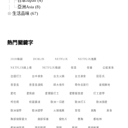
日本Japan (4)
亞洲Asia (8)
生活品味 (67)
熱門關鍵字
2020韓劇
DUBLIN
NETFLIX
NETFLIX推薦
NETFLIX線上看
NETFLIX韓劇
保濕
保養
公館美食
出國打工
台中美食
台北火鍋
台北美食
屈臣氏
峇里島
峇里島渡假
師大夜市
帶你去旅行
度假勝地
愛吃
愛情劇
愛爾蘭打工
愛爾蘭旅遊
打工遊學
柯佳嬿
校園霸凌
歐洲一日遊
歐洲打工
歐洲旅遊
歐洲留學
歐洲遊學
火鍋推薦
穿搭
美胸
美食
胸部按摩變大
臉部保養
變色片
豐胸
都柏林
都柏林旅遊
隱形眼鏡
隱眼
韓劇
韓劇推薦