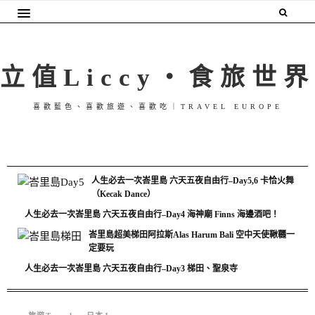
立值Liccy・食旅世界
喜歡藍色、喜歡旅遊、喜歡吃｜TRAVEL EUROPE
人生必去一次峇里島 六天五夜自由行–Day5,6 卡恰火舞
（Kecak Dance）
人生必去一次峇里島 六天五夜自由行–Day4 海神廟 Finns 海邊酒吧！
峇里島超美梯田阿拉斯Alas Harum Bali 空中天使鞦韆一
定要玩
人生必去一次峇里島 六天五夜自由行–Day3 梯田、聖泉寺