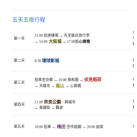
五天五夜行程
早
11:00
抵達機場
→
先至飯店放行李
第一天
午
大阪城
→ 14:00
→ 17:00
逛
心齋橋
晚
第二天
環球影城
環
8:30
晚
伏見稻荷
搭車至京都 → 10:00 換和服 →
早
第三天
晚
嵐山
→
天龍寺
→
→ 心齋橋
奈良公園
早
11:00
、興福寺
第四天
晚
→
美國街 → 難波
第五天
梅田
早
10:00
搭車
→
空中庭園
→ 20:00
返家