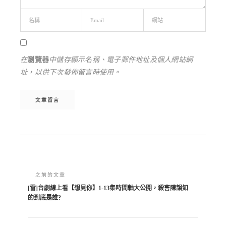
在
瀏覽器
中儲存顯示名稱、電子郵件地址及個人網站網
址，以供下次發佈留言時使用。
Alternative:
之前的文章
[雷]台劇線上看【想見你】1-13集時間軸大公開，殺害陳韻如
的到底是誰?