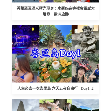
芬蘭羅瓦涅米極光現身：水瓶座在這裡會靈感大
爆發｜歐洲旅遊
人生必去一次峇里島 六天五夜自由行 - Day1 ,2