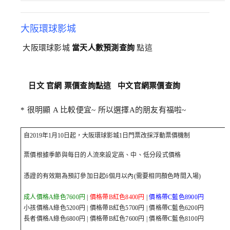
大阪環球影城
大阪環球影城
當天人數預測查詢
點這
日文 官網 票價查詢點這
中文官網票價查詢
* 很明顯 A 比較便宜~ 所以選擇A的朋友有福啦~
自2019年1月10日起，大阪環球影城1日門票改採浮動票價機制
票價根據季節與每日的人流來設定高、中、低分段式價格
憑證的有效期為預訂參加日起6個月以內(需要相同顏色時間入場)
成人價格A綠色7600円
|
價格帶B紅色8400円
|
價格帶C藍色8900円
小孩價格A綠色5200円 | 價格帶B紅色5700円 | 價格帶C藍色6200円
長者價格A綠色6800円 | 價格帶B紅色7600円 | 價格帶C藍色8100円