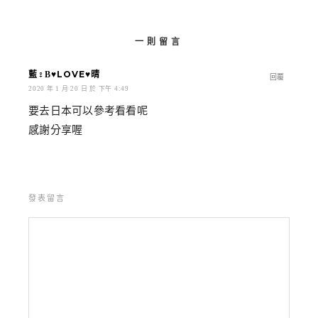
一則留言
藍♀Β♥LOVE♥晴
回覆
2020 年 1 月 20 日 於 下午 4:49
要去日本可以參考看看呢
感謝分享喔
發表留言