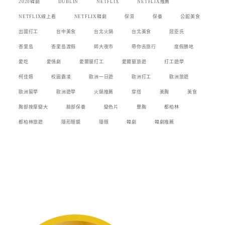
2020韓劇
DUBLIN
NETFLIX
NETFLIX推薦
NETFLIX線上看
NETFLIX韓劇
保濕
保養
公館美食
出國打工
台中美食
台北火鍋
台北美食
屈臣氏
峇里島
峇里島渡假
師大夜市
帶你去旅行
度假勝地
愛吃
愛情劇
愛爾蘭打工
愛爾蘭旅遊
打工遊學
柯佳嬿
校園霸凌
歐洲一日遊
歐洲打工
歐洲旅遊
歐洲留學
歐洲遊學
火鍋推薦
穿搭
美胸
美食
胸部按摩變大
臉部保養
變色片
豐胸
都柏林
都柏林旅遊
隱形眼鏡
隱眼
韓劇
韓劇推薦