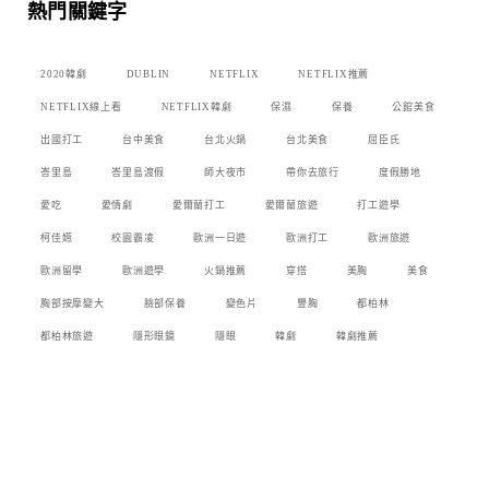
熱門關鍵字
2020韓劇
DUBLIN
NETFLIX
NETFLIX推薦
NETFLIX線上看
NETFLIX韓劇
保濕
保養
公館美食
出國打工
台中美食
台北火鍋
台北美食
屈臣氏
峇里島
峇里島渡假
師大夜市
帶你去旅行
度假勝地
愛吃
愛情劇
愛爾蘭打工
愛爾蘭旅遊
打工遊學
柯佳嬿
校園霸凌
歐洲一日遊
歐洲打工
歐洲旅遊
歐洲留學
歐洲遊學
火鍋推薦
穿搭
美胸
美食
胸部按摩變大
臉部保養
變色片
豐胸
都柏林
都柏林旅遊
隱形眼鏡
隱眼
韓劇
韓劇推薦