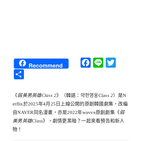
Facebook
Line
Twitt
Recommend
分
享
《
弱美男英雄Class 2
》（韓語：약한영웅Class
2
）是N
etflix於2025年4月25日上線公開的原創韓國劇集，改編
自NAVER同名漫畫，亦是2022年wavve原創劇集《
弱
美男英雄Class
》，劇情更黑暗？一起來看預告和新人
物！