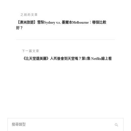
之前的文章
【澳洲旅遊】雪梨Sydney v.s. 墨爾本Melbourne：哪個比較
好？
下一篇文章
《比天堂還美麗》人死後會到天堂嗎？第1集 Netflix線上看