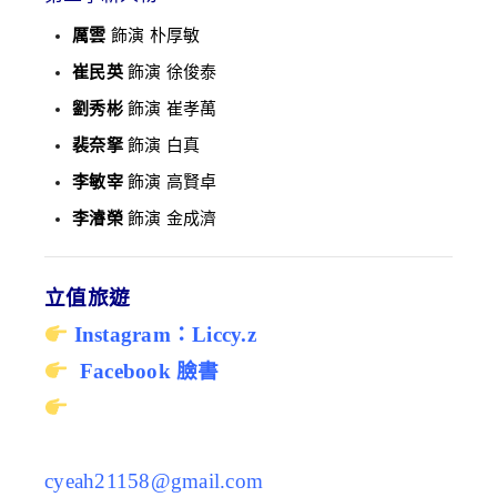
厲雲
飾演 朴厚敏
崔民英
飾演 徐俊泰
劉秀彬
飾演 崔孝萬
裴奈拏
飾演 白真
李敏宰
飾演 高賢卓
李濬榮
飾演 金成濟
立值旅遊
Instagram：Liccy.z
Facebook 臉書
cyeah21158@gmail.com