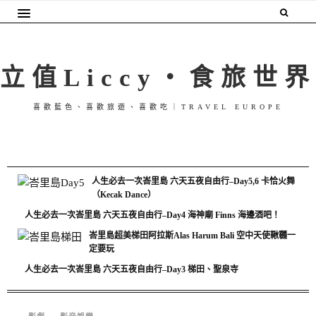
立值Liccy・食旅世界
喜歡藍色、喜歡旅遊、喜歡吃｜TRAVEL EUROPE
人生必去一次峇里島 六天五夜自由行–Day5,6 卡恰火舞
（Kecak Dance）
人生必去一次峇里島 六天五夜自由行–Day4 海神廟 Finns 海邊酒吧！
峇里島超美梯田阿拉斯Alas Harum Bali 空中天使鞦韆一
定要玩
人生必去一次峇里島 六天五夜自由行–Day3 梯田、聖泉寺