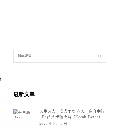
詞
：
現
最新文章
人生必去一次峇里島 六天五夜自由行
–Day5,6 卡恰火舞（Kecak Dance）
2026 年 7 月 9 日