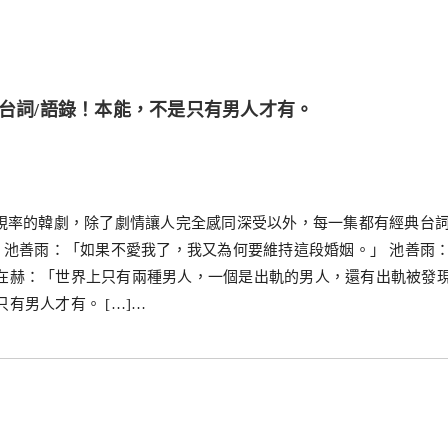
典台詞/語錄！本能，不是只有男人才有。
收視率的韓劇，除了劇情讓人完全感同深受以外，每一集都有經典台
～ 池善雨：「如果不愛我了，我又為何要維持這段婚姻。」 池善雨
孫在赫：「世界上只有兩種男人，一個是出軌的男人，還有出軌被發
有男人才有。 […]…