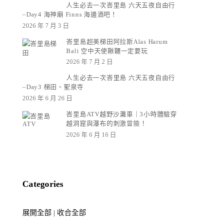
人生必去一次峇里島 六天五夜自由行
–Day4 海神廟 Finns 海邊酒吧！
2026 年 7 月 3 日
峇里島超美梯田阿拉斯Alas Harum
Bali 空中天使鞦韆一定要玩
2026 年 7 月 2 日
人生必去一次峇里島 六天五夜自由行
–Day3 梯田、聖泉寺
2026 年 6 月 26 日
峇里島ATV越野沙灘車｜3小時體驗穿
越洞窟與瀑布的刺激冒險！
2026 年 6 月 16 日
Categories
展開全部
|
收合全部