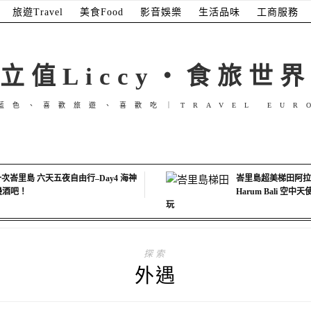
旅遊Travel
美食Food
影音娛樂
生活品味
工商服務
立值Liccy・食旅世界
藍色、喜歡旅遊、喜歡吃｜TRAVEL EUR
次峇里島 六天五夜自由行–Day4 海神
峇里島超美梯田阿拉斯
海邊酒吧！
Harum Bali 空
玩
探索
外遇