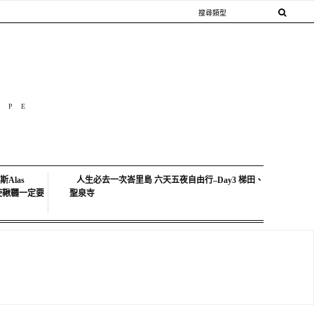
OPE
Alas
人生必去一次峇里島 六天五夜自由行–Day3 梯田、
中天使鞦韆一定要
聖泉寺