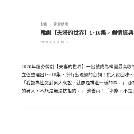
影劇
•
影音娛樂
韓劇【夫婦的世界】1~16集，劇情經
2020 年 4 月 10 日
2020年超夯韓劇【夫妻的世界】一出就成為韓國最高
立值整理出1～16集，所有出現過的台詞！供大家回味
「我認為性慾對男人來說，就像是排泄一樣的事。」 
的男人，本能是無法抗拒的。」 池善雨：「本能，不是只