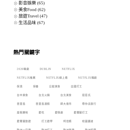
影音娛樂 (65)
美食Food (62)
旅遊Travel (47)
生活品味 (67)
熱門關鍵字
2020韓劇
DUBLIN
NETFLIX
NETFLIX推薦
NETFLIX線上看
NETFLIX韓劇
保濕
保養
公館美食
出國打工
台中美食
台北火鍋
台北美食
屈臣氏
峇里島
峇里島渡假
師大夜市
帶你去旅行
度假勝地
愛吃
愛情劇
愛爾蘭打工
愛爾蘭旅遊
打工遊學
柯佳嬿
校園霸凌