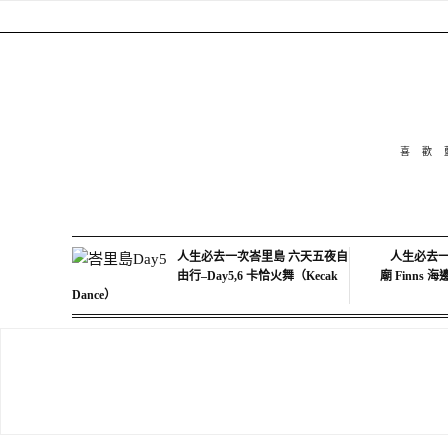
喜歡
人生必去一次峇里島 六天五夜自
人生必去一
由行–Day5,6 卡恰火舞（Kecak
廟 Finns 
Dance）