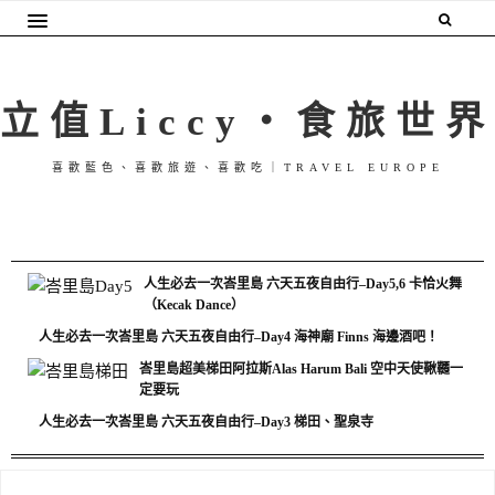
立值Liccy・食旅世界
喜歡藍色、喜歡旅遊、喜歡吃｜TRAVEL EUROPE
人生必去一次峇里島 六天五夜自由行–Day5,6 卡恰火舞
（Kecak Dance）
人生必去一次峇里島 六天五夜自由行–Day4 海神廟 Finns 海邊酒吧！
峇里島超美梯田阿拉斯Alas Harum Bali 空中天使鞦韆一
定要玩
人生必去一次峇里島 六天五夜自由行–Day3 梯田、聖泉寺