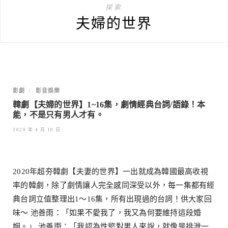
探索
夫婦的世界
影劇
•
影音娛樂
韓劇【夫婦的世界】1~16集，劇情經典台詞/語錄！本
能，不是只有男人才有。
2020 年 4 月 10 日
2020年超夯韓劇【夫妻的世界】一出就成為韓國最高收視
率的韓劇，除了劇情讓人完全感同深受以外，每一集都有經
典台詞立值整理出1～16集，所有出現過的台詞！供大家回
味～ 池善雨：「如果不愛我了，我又為何要維持這段婚
姻。」 池善雨：「我認為性慾對男人來說，就像是排泄一