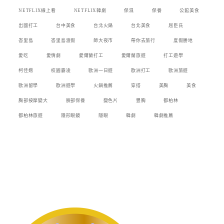
NETFLIX線上看
NETFLIX韓劇
保濕
保養
公館美食
出國打工
台中美食
台北火鍋
台北美食
屈臣氏
峇里島
峇里島渡假
師大夜市
帶你去旅行
度假勝地
愛吃
愛情劇
愛爾蘭打工
愛爾蘭旅遊
打工遊學
柯佳嬿
校園霸凌
歐洲一日遊
歐洲打工
歐洲旅遊
歐洲留學
歐洲遊學
火鍋推薦
穿搭
美胸
美食
胸部按摩變大
臉部保養
變色片
豐胸
都柏林
都柏林旅遊
隱形眼鏡
隱眼
韓劇
韓劇推薦