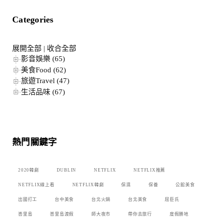
Categories
展開全部
|
收合全部
影音娛樂 (65)
美食Food (62)
旅遊Travel (47)
生活品味 (67)
熱門關鍵字
2020韓劇
DUBLIN
NETFLIX
NETFLIX推薦
NETFLIX線上看
NETFLIX韓劇
保濕
保養
公館美食
出國打工
台中美食
台北火鍋
台北美食
屈臣氏
峇里島
峇里島渡假
師大夜市
帶你去旅行
度假勝地