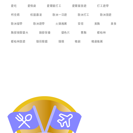
愛吃
愛情劇
愛爾蘭打工
愛爾蘭旅遊
打工遊學
柯佳嬿
校園霸凌
歐洲一日遊
歐洲打工
歐洲旅遊
歐洲留學
歐洲遊學
火鍋推薦
穿搭
美胸
美食
胸部按摩變大
臉部保養
變色片
豐胸
都柏林
都柏林旅遊
隱形眼鏡
隱眼
韓劇
韓劇推薦