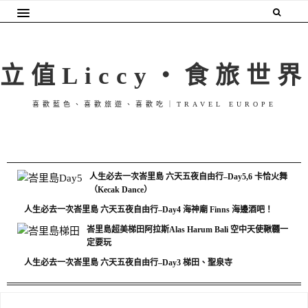
立值Liccy・食旅世界
喜歡藍色、喜歡旅遊、喜歡吃｜TRAVEL EUROPE
人生必去一次峇里島 六天五夜自由行–Day5,6 卡恰火舞
（Kecak Dance）
人生必去一次峇里島 六天五夜自由行–Day4 海神廟 Finns 海邊酒吧！
峇里島超美梯田阿拉斯Alas Harum Bali 空中天使鞦韆一
定要玩
人生必去一次峇里島 六天五夜自由行–Day3 梯田、聖泉寺