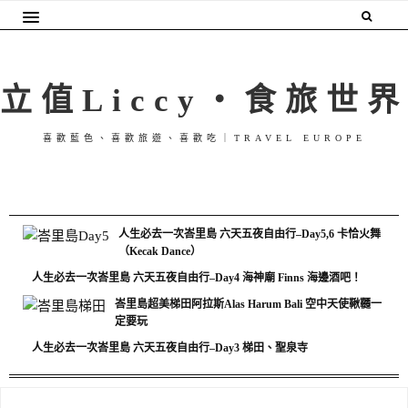
立值Liccy・食旅世界
喜歡藍色、喜歡旅遊、喜歡吃｜TRAVEL EUROPE
人生必去一次峇里島 六天五夜自由行–Day5,6 卡恰火舞
（Kecak Dance）
人生必去一次峇里島 六天五夜自由行–Day4 海神廟 Finns 海邊酒吧！
峇里島超美梯田阿拉斯Alas Harum Bali 空中天使鞦韆一
定要玩
人生必去一次峇里島 六天五夜自由行–Day3 梯田、聖泉寺