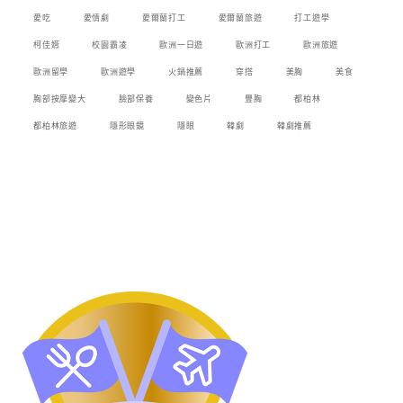
愛吃
愛情劇
愛爾蘭打工
愛爾蘭旅遊
打工遊學
柯佳嬿
校園霸凌
歐洲一日遊
歐洲打工
歐洲旅遊
歐洲留學
歐洲遊學
火鍋推薦
穿搭
美胸
美食
胸部按摩變大
臉部保養
變色片
豐胸
都柏林
都柏林旅遊
隱形眼鏡
隱眼
韓劇
韓劇推薦