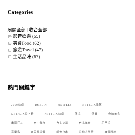
Categories
展開全部
|
收合全部
影音娛樂 (65)
美食Food (62)
旅遊Travel (47)
生活品味 (67)
熱門關鍵字
2020韓劇
DUBLIN
NETFLIX
NETFLIX推薦
NETFLIX線上看
NETFLIX韓劇
保濕
保養
公館美食
出國打工
台中美食
台北火鍋
台北美食
屈臣氏
峇里島
峇里島渡假
師大夜市
帶你去旅行
度假勝地