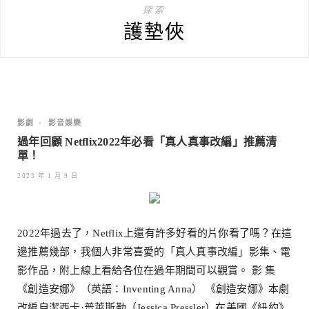
探索
護墊俠
影劇
•
影音娛樂
過年回顧 Netflix2022年必看「真人真事改編」推薦清
單！
2023 年 1 月 9 日
2022年過去了，Netflix上還有許多好看的片你看了嗎？在這
邊推薦幾部，我個人非常喜愛的「真人真事改編」影集、電
影作品，附上線上看給各位在過年期間可以觀賞。 影 集
《創造安娜》（英語：Inventing Anna） 《創造安娜》本劇
改編自潔西卡·普萊斯勒（Jessica Pressler）在美國《紐約》