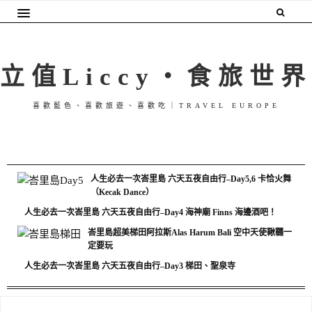
立值Liccy・食旅世界
喜歡藍色、喜歡旅遊、喜歡吃｜TRAVEL EUROPE
人生必去一次峇里島 六天五夜自由行–Day5,6 卡恰火舞
（Kecak Dance）
人生必去一次峇里島 六天五夜自由行–Day4 海神廟 Finns 海邊酒吧！
峇里島超美梯田阿拉斯Alas Harum Bali 空中天使鞦韆一
定要玩
人生必去一次峇里島 六天五夜自由行–Day3 梯田、聖泉寺