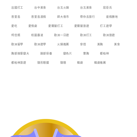
出國打工
台中美食
台北火鍋
台北美食
屈臣氏
峇里島
峇里島渡假
師大夜市
帶你去旅行
度假勝地
愛吃
愛情劇
愛爾蘭打工
愛爾蘭旅遊
打工遊學
柯佳嬿
校園霸凌
歐洲一日遊
歐洲打工
歐洲旅遊
歐洲留學
歐洲遊學
火鍋推薦
穿搭
美胸
美食
胸部按摩變大
臉部保養
變色片
豐胸
都柏林
都柏林旅遊
隱形眼鏡
隱眼
韓劇
韓劇推薦