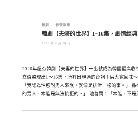
影劇
•
影音娛樂
韓劇【夫婦的世界】1~16集，劇情經
2020 年 4 月 10 日
2020年超夯韓劇【夫妻的世界】一出就成為韓國最高
立值整理出1～16集，所有出現過的台詞！供大家回味
「我認為性慾對男人來說，就像是排泄一樣的事。」 
的男人，本能是無法抗拒的。」 池善雨：「本能，不是只