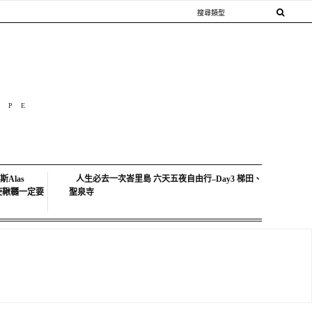
OPE
Alas
人生必去一次峇里島 六天五夜自由行–Day3 梯田、
中天使鞦韆一定要
聖泉寺