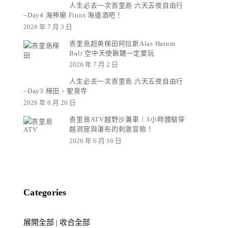
人生必去一次峇里島 六天五夜自由行
–Day4 海神廟 Finns 海邊酒吧！
2026 年 7 月 3 日
峇里島超美梯田阿拉斯Alas Harum
Bali 空中天使鞦韆一定要玩
2026 年 7 月 2 日
人生必去一次峇里島 六天五夜自由行
–Day3 梯田、聖泉寺
2026 年 6 月 26 日
峇里島ATV越野沙灘車｜3小時體驗穿
越洞窟與瀑布的刺激冒險！
2026 年 6 月 16 日
Categories
展開全部
|
收合全部