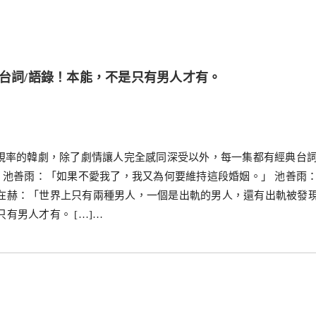
典台詞/語錄！本能，不是只有男人才有。
收視率的韓劇，除了劇情讓人完全感同深受以外，每一集都有經典台
～ 池善雨：「如果不愛我了，我又為何要維持這段婚姻。」 池善雨
孫在赫：「世界上只有兩種男人，一個是出軌的男人，還有出軌被發
有男人才有。 […]…