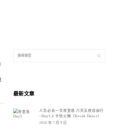
詞
：
現
最新文章
人生必去一次峇里島 六天五夜自由行
–Day5,6 卡恰火舞（Kecak Dance）
2026 年 7 月 9 日