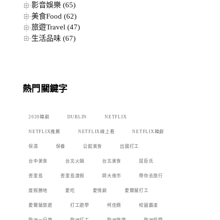
影音娛樂 (65)
美食Food (62)
旅遊Travel (47)
生活品味 (67)
熱門關鍵字
2020韓劇
DUBLIN
NETFLIX
NETFLIX推薦
NETFLIX線上看
NETFLIX韓劇
保濕
保養
公館美食
出國打工
台中美食
台北火鍋
台北美食
屈臣氏
峇里島
峇里島渡假
師大夜市
帶你去旅行
度假勝地
愛吃
愛情劇
愛爾蘭打工
愛爾蘭旅遊
打工遊學
柯佳嬿
校園霸凌