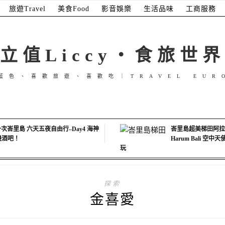
旅遊Travel
美食Food
影音娛樂
生活品味
工商服務
立值Liccy・食旅世界
藍色、喜歡旅遊、喜歡吃｜TRAVEL EUR
次峇里島 六天五夜自由行–Day4 海神
峇里島超美梯田阿拉斯
海邊酒吧！
Harum Bali 空
玩
探索
金喜愛