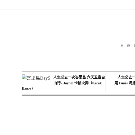
喜歡
人生必去一次峇里島 六天五夜自
人生必去一
由行–Day5,6 卡恰火舞（Kecak
廟 Finns 
Dance）