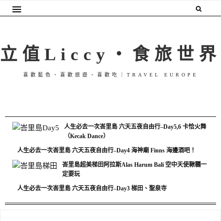
立值Liccy・食旅世界
喜歡藍色、喜歡旅遊、喜歡吃｜TRAVEL EUROPE
人生必去一次峇里島 六天五夜自由行–Day5,6 卡恰火舞
（Kecak Dance）
人生必去一次峇里島 六天五夜自由行–Day4 海神廟 Finns 海邊酒吧！
峇里島超美梯田阿拉斯Alas Harum Bali 空中天使鞦韆一
定要玩
人生必去一次峇里島 六天五夜自由行–Day3 梯田、聖泉寺