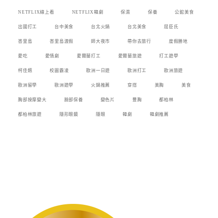
NETFLIX線上看
NETFLIX韓劇
保濕
保養
公館美食
出國打工
台中美食
台北火鍋
台北美食
屈臣氏
峇里島
峇里島渡假
師大夜市
帶你去旅行
度假勝地
愛吃
愛情劇
愛爾蘭打工
愛爾蘭旅遊
打工遊學
柯佳嬿
校園霸凌
歐洲一日遊
歐洲打工
歐洲旅遊
歐洲留學
歐洲遊學
火鍋推薦
穿搭
美胸
美食
胸部按摩變大
臉部保養
變色片
豐胸
都柏林
都柏林旅遊
隱形眼鏡
隱眼
韓劇
韓劇推薦