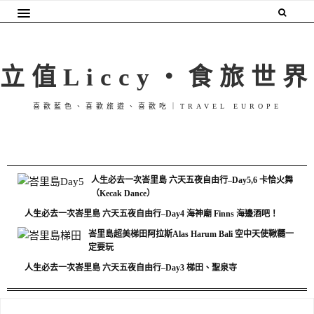
立值Liccy・食旅世界
喜歡藍色、喜歡旅遊、喜歡吃｜TRAVEL EUROPE
人生必去一次峇里島 六天五夜自由行–Day5,6 卡恰火舞
（Kecak Dance）
人生必去一次峇里島 六天五夜自由行–Day4 海神廟 Finns 海邊酒吧！
峇里島超美梯田阿拉斯Alas Harum Bali 空中天使鞦韆一
定要玩
人生必去一次峇里島 六天五夜自由行–Day3 梯田、聖泉寺