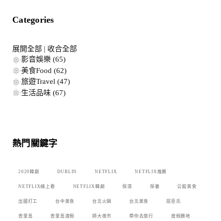
Categories
展開全部
|
收合全部
影音娛樂 (65)
美食Food (62)
旅遊Travel (47)
生活品味 (67)
熱門關鍵字
2020韓劇
DUBLIN
NETFLIX
NETFLIX推薦
NETFLIX線上看
NETFLIX韓劇
保濕
保養
公館美食
出國打工
台中美食
台北火鍋
台北美食
屈臣氏
峇里島
峇里島渡假
師大夜市
帶你去旅行
度假勝地