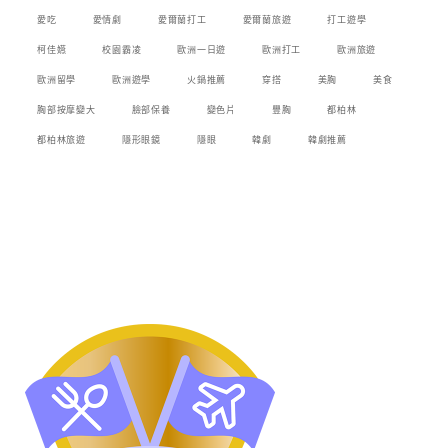
愛吃
愛情劇
愛爾蘭打工
愛爾蘭旅遊
打工遊學
柯佳嬿
校園霸凌
歐洲一日遊
歐洲打工
歐洲旅遊
歐洲留學
歐洲遊學
火鍋推薦
穿搭
美胸
美食
胸部按摩變大
臉部保養
變色片
豐胸
都柏林
都柏林旅遊
隱形眼鏡
隱眼
韓劇
韓劇推薦