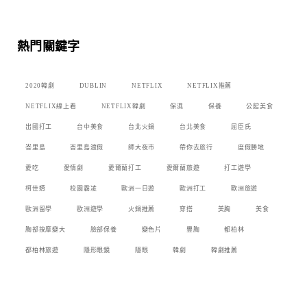
熱門關鍵字
2020韓劇
DUBLIN
NETFLIX
NETFLIX推薦
NETFLIX線上看
NETFLIX韓劇
保濕
保養
公館美食
出國打工
台中美食
台北火鍋
台北美食
屈臣氏
峇里島
峇里島渡假
師大夜市
帶你去旅行
度假勝地
愛吃
愛情劇
愛爾蘭打工
愛爾蘭旅遊
打工遊學
柯佳嬿
校園霸凌
歐洲一日遊
歐洲打工
歐洲旅遊
歐洲留學
歐洲遊學
火鍋推薦
穿搭
美胸
美食
胸部按摩變大
臉部保養
變色片
豐胸
都柏林
都柏林旅遊
隱形眼鏡
隱眼
韓劇
韓劇推薦