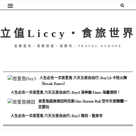
立值Liccy・食旅世界
喜歡藍色、喜歡旅遊、喜歡吃｜TRAVEL EUROPE
人生必去一次峇里島 六天五夜自由行–Day5,6 卡恰火舞
（Kecak Dance）
人生必去一次峇里島 六天五夜自由行–Day4 海神廟 Finns 海邊酒吧！
峇里島超美梯田阿拉斯Alas Harum Bali 空中天使鞦韆一
定要玩
人生必去一次峇里島 六天五夜自由行–Day3 梯田、聖泉寺