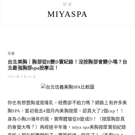
探索
MIYASPA
保養
台北美胸｜胸部從B變D實紀錄！沒按胸部會變小嗎？台
北最強胸部spa按摩店！
2021 年 3 月 23 日
你也有想豐胸或是隆乳，經費卻不給力嗎？網路上有許多美
胸SPA，當初我去4個月內美胸按摩，認真大了2個cup！！
身為小胸20幾年的我，實際體驗從B變成D！（按摩胸部真
的會變大嗎？）再經過半年後，miya spa美胸按摩實拍紀錄