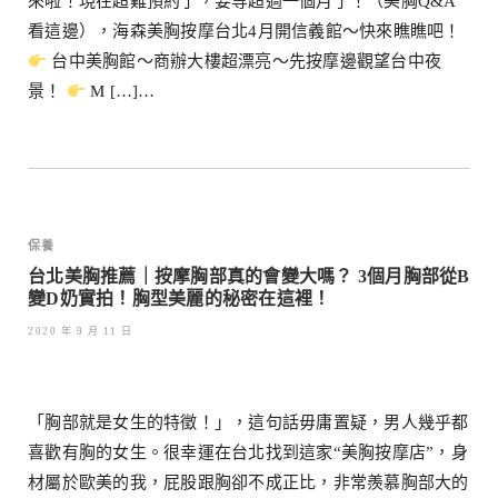
來啦！現在超難預約了，要等超過一個月了！（美胸Q&A
看這邊），海森美胸按摩台北4月開信義館～快來瞧瞧吧！
台中美胸館～商辦大樓超漂亮～先按摩邊觀望台中夜
景！
M […]…
保養
台北美胸推薦｜按摩胸部真的會變大嗎？ 3個月胸部從B
變D奶實拍！胸型美麗的秘密在這裡！
2020 年 9 月 11 日
「胸部就是女生的特徵！」，這句話毋庸置疑，男人幾乎都
喜歡有胸的女生。很幸運在台北找到這家“美胸按摩店”，身
材屬於歐美的我，屁股跟胸卻不成正比，非常羨慕胸部大的