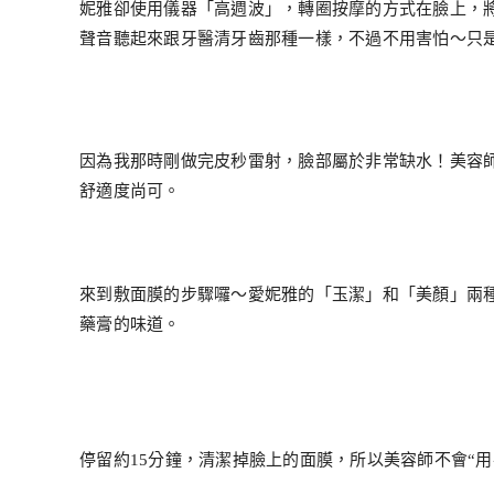
妮雅卻使用儀器「高週波」，轉圈按摩的方式在臉上，
聲音聽起來跟牙醫清牙齒那種一樣，不過不用害怕～只
因為我那時剛做完皮秒雷射，臉部屬於非常缺水！美容
舒適度尚可。
來到敷面膜的步驟囉～愛妮雅的「玉潔」和「美顏」兩
藥膏的味道。
停留約15分鐘，清潔掉臉上的面膜，所以美容師不會“