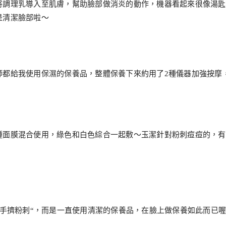
將調理乳導入至肌膚，幫助臉部做消炎的動作，機器看起來很像湯匙
是清潔臉部啦～
師都給我使用保濕的保養品，整體保養下來約用了2種儀器加強按摩
種面膜混合使用，綠色和白色綜合一起敷～玉潔針對粉刺痘痘的，有
用手擠粉刺“，而是一直使用清潔的保養品，在臉上做保養如此而已