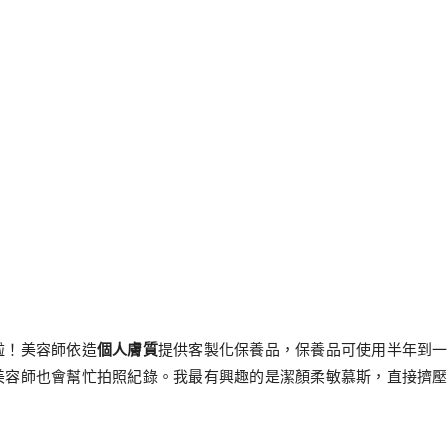
k
tter
分
享
啦！美容師依造
個人膚質
提供客製化保養品，保養品可使用半年到一
美容師也會幫忙拍照紀錄。我最有興趣的是潔顏柔敏慕斯，直接擠壓