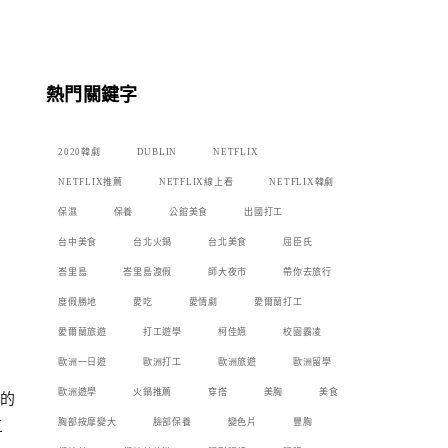
熱門關鍵字
2020韓劇
DUBLIN
NETFLIX
NETFLIX推薦
NETFLIX線上看
NETFLIX韓劇
保濕
保養
公館美食
出國打工
台中美食
台北火鍋
台北美食
屈臣氏
峇里島
峇里島渡假
師大夜市
帶你去旅行
度假勝地
愛吃
愛情劇
愛爾蘭打工
愛爾蘭旅遊
打工遊學
柯佳嬿
校園霸凌
歐洲一日遊
歐洲打工
歐洲旅遊
歐洲留學
歐洲遊學
火鍋推薦
穿搭
美胸
美食
的
胸部按摩變大
臉部保養
變色片
豐胸
三