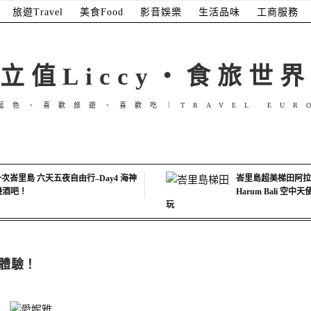
旅遊Travel
美食Food
影音娛樂
生活品味
工商服務
立值Liccy・食旅世界
藍色、喜歡旅遊、喜歡吃｜TRAVEL EUR
次峇里島 六天五夜自由行–Day4 海神
峇里島超美梯田阿拉斯
海邊酒吧！
Harum Bali 空
玩
體驗！