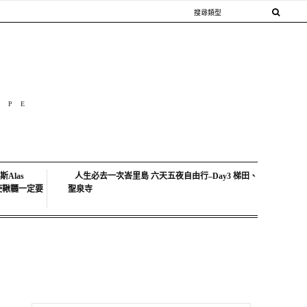
OPE
Alas
人生必去一次峇里島 六天五夜自由行–Day3 梯田、
中天使鞦韆一定要
聖泉寺