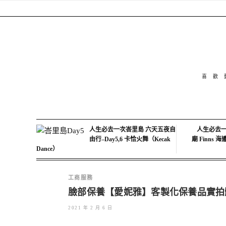
喜歡
人生必去一次峇里島 六天五夜自
人生必去一
由行–Day5,6 卡恰火舞（Kecak
廟 Finns 
Dance）
工商服務
臉部保養【愛妮雅】客製化保養品實拍
2021 年 2 月 6 日