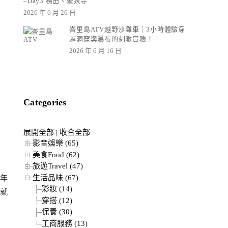
–Day3 梯田、聖泉寺
2026 年 6 月 26 日
峇里島ATV越野沙灘車｜3小時體驗穿
越洞窟與瀑布的刺激冒險！
2026 年 6 月 16 日
Categories
展開全部
|
收合全部
影音娛樂 (65)
美食Food (62)
旅遊Travel (47)
生活品味 (67)
年
彩妝 (14)
就
穿搭 (12)
保養 (30)
工商服務 (13)