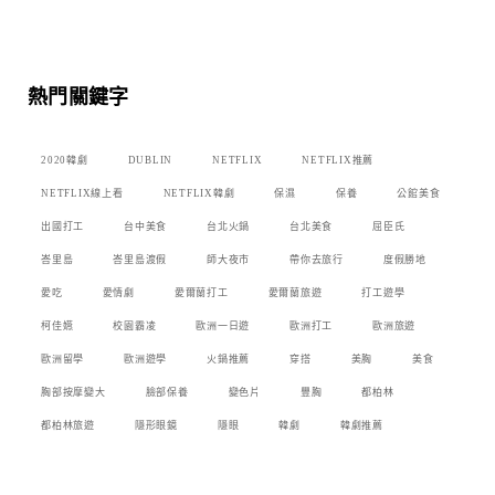
熱門關鍵字
2020韓劇
DUBLIN
NETFLIX
NETFLIX推薦
NETFLIX線上看
NETFLIX韓劇
保濕
保養
公館美食
出國打工
台中美食
台北火鍋
台北美食
屈臣氏
峇里島
峇里島渡假
師大夜市
帶你去旅行
度假勝地
愛吃
愛情劇
愛爾蘭打工
愛爾蘭旅遊
打工遊學
柯佳嬿
校園霸凌
歐洲一日遊
歐洲打工
歐洲旅遊
歐洲留學
歐洲遊學
火鍋推薦
穿搭
美胸
美食
胸部按摩變大
臉部保養
變色片
豐胸
都柏林
都柏林旅遊
隱形眼鏡
隱眼
韓劇
韓劇推薦