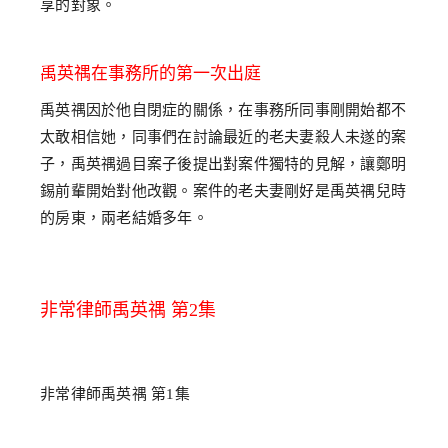
享的對象。
禹英禑在事務所的第一次出庭
禹英禑因於他自閉症的關係，在事務所同事剛開始都不
太敢相信她，同事們在討論最近的老夫妻殺人未遂的案
子，禹英禑過目案子後提出對案件獨特的見解，讓鄭明
錫前輩開始對他改觀。案件的老夫妻剛好是禹英禑兒時
的房東，兩老結婚多年。
非常律師禹英禑 第2集
非常律師禹英禑 第1集