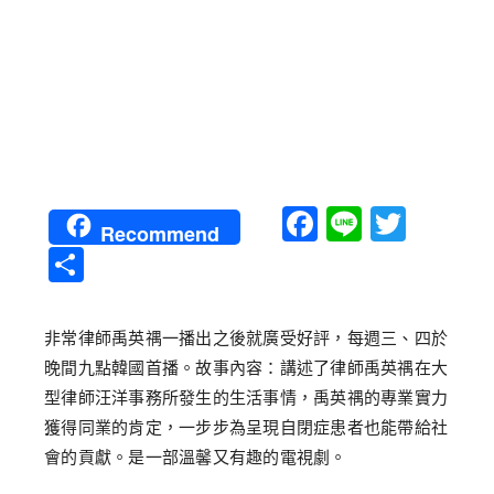
Facebook
Line
Twitt
Recommend
分
享
非常律師禹英禑一播出之後就廣受好評，每週三、四於
晚間九點韓國首播。故事內容：講述了律師禹英禑在大
型律師汪洋事務所發生的生活事情，禹英禑的專業實力
獲得同業的肯定，一步步為呈現自閉症患者也能帶給社
會的貢獻。是一部溫馨又有趣的電視劇。