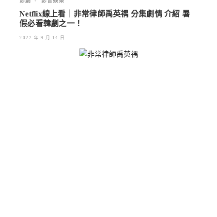
影劇
•
影音娛樂
Netflix線上看｜非常律師禹英禑 分集劇情 介紹 暑
假必看韓劇之一！
2022 年 9 月 14 日