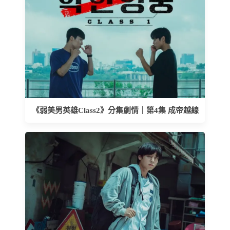
《弱美男英雄Class2》分集劇情｜第4集 成帝越線