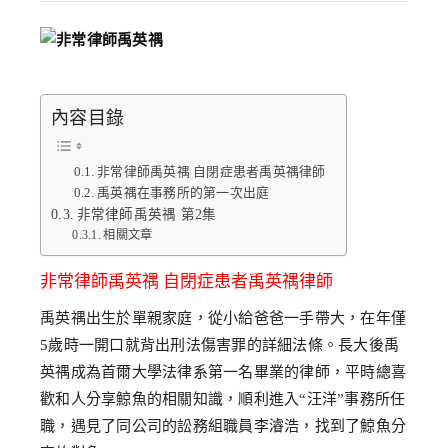
內容目錄
非常律師禹英禑 自閉症患者禹英禑律師
禹英禑在事務所的第一次出庭
非常律師禹英禑 第2集
相關文章
非常律師禹英禑 自閉症患者禹英禑律師
禹英禑出生於單親家庭，從小給爸爸一手帶大，在年僅
5歲時一開口就背出刑法傷害罪的詳細法條。長大後禹
英禑成為首爾大學法律系第一名畢業的律師，平時總喜
歡和人分享鯨魚的相關知識，順利進入“汪洋”事務所任
職，遇見了同公司的訟務組職員李濬浩，找到了鯨魚分