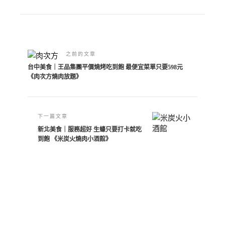
Alternative:
之前的文章
台中美食｜王品集團平價燒烤吃到飽 最便宜菜單只要598元
《肉次方燒肉放題》
下一篇文章
新北美食｜服務超好 生蠔只要打卡就吃
到飽 《米炭火燒肉小酒館》