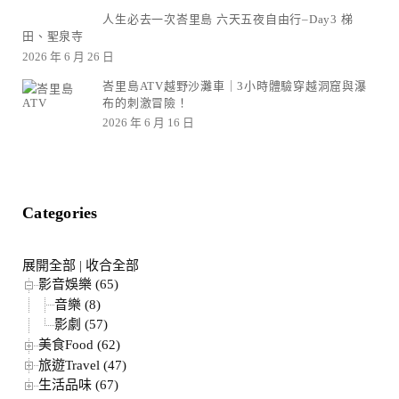
人生必去一次峇里島 六天五夜自由行–Day3 梯
田、聖泉寺
2026 年 6 月 26 日
峇里島ATV越野沙灘車｜3小時體驗穿越洞窟與瀑
布的刺激冒險！
2026 年 6 月 16 日
Categories
展開全部
|
收合全部
影音娛樂 (65)
音樂 (8)
影劇 (57)
美食Food (62)
旅遊Travel (47)
生活品味 (67)