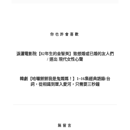
你也許會喜歡
淚灑電影院【82年生的金智英】致想婚或已婚的友人們
/ 道出 現代女性心聲
韓劇【哈囉掰掰我是鬼媽媽！】1~16集經典語錄/台
詞，從相識到墜入愛河，只需要三秒鐘
無留言