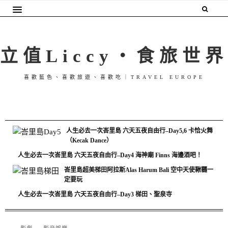
立值Liccy・食旅世界
喜歡藍色、喜歡旅遊、喜歡吃｜TRAVEL EUROPE
人生必去一次峇里島 六天五夜自由行–Day5,6 卡恰火舞
（Kecak Dance）
人生必去一次峇里島 六天五夜自由行–Day4 海神廟 Finns 海邊酒吧！
峇里島超美梯田阿拉斯Alas Harum Bali 空中天使鞦韆一
定要玩
人生必去一次峇里島 六天五夜自由行–Day3 梯田、聖泉寺