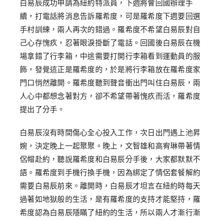
白易辰成功申請為紐約特派員，下週將會回國辦理手
續，打電話將消息告訴羅希度，可是羅希度下週要回選
手村訓練，兩人再次的錯過。羅希度不希望白易辰對自
己心存愧疚，忍著眼淚掛斷了電話。回國後白易辰在機
場拿錯了行李箱，中途需要打開行李箱看到運動員的服
飾，發覺這正是羅希度的，於是將行李箱放在羅希度家
門口悄然離開。羅希度聽到聲音衝出門叫住白易辰，兩
人心中都想念著對方，卻不希望帶著愧疚而活，羅希度
提出了分手。
白易辰沒有時間傷心全心投入工作，次日出門遇上池昇
婉，決定晚上一起聚聚。晚上，文智雄和高宥琳帶著情
侶帽赴約，聽說羅希度和白易辰分手後，大家都默默不
語。羅希度到手機行換手機，因為綁定了情侶套餐解約
需要白易辰前來。離開時，白易辰才坦言在紐約時每天
過著如地獄般的生活，是有羅希度的支持才能堅持，羅
希度認為白易辰隱瞞了紐約的生活，所以兩人才漸行漸