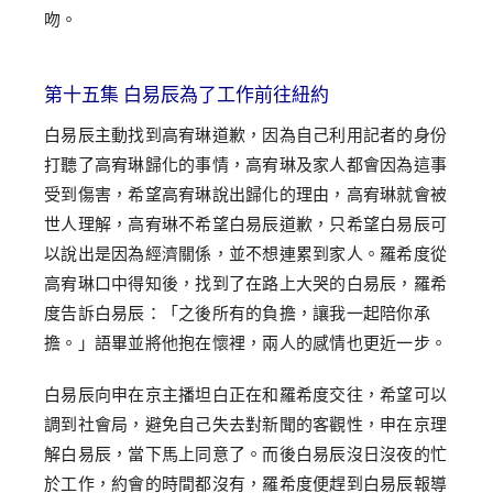
吻。
第十五集 白易辰為了工作前往紐約
白易辰主動找到高宥琳道歉，因為自己利用記者的身份
打聽了高宥琳歸化的事情，高宥琳及家人都會因為這事
受到傷害，希望高宥琳說出歸化的理由，高宥琳就會被
世人理解，高宥琳不希望白易辰道歉，只希望白易辰可
以說出是因為經濟關係，並不想連累到家人。羅希度從
高宥琳口中得知後，找到了在路上大哭的白易辰，羅希
度告訴白易辰：「之後所有的負擔，讓我一起陪你承
擔。」語畢並將他抱在懷裡，兩人的感情也更近一步。
白易辰向申在京主播坦白正在和羅希度交往，希望可以
調到社會局，避免自己失去對新聞的客觀性，申在京理
解白易辰，當下馬上同意了。而後白易辰沒日沒夜的忙
於工作，約會的時間都沒有，羅希度便趕到白易辰報導