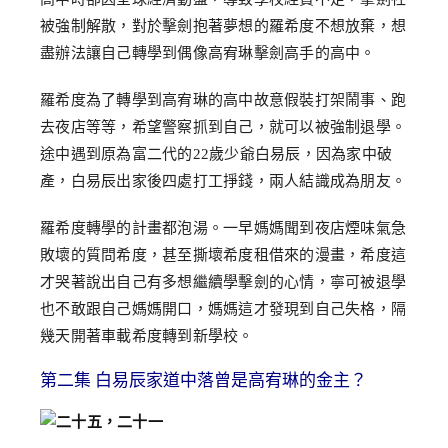
被強制解散，對於擊劍抱著夢想的羅希度不想放棄，想
盡辦法讓自己轉學到偶像高宥琳擊劍高手的高中。
羅希度為了轉學到高宥琳的高中故意假裝打架鬧事、跑
去夜店等等，希望警察抓到自己，就可以被強制退學。
途中遇到原為富二代的22歲少爺白易辰，因為家中破
產，白易辰出家後四處打工掙錢，兩人結識成為朋友。
羅希度轉學的計畫都泡湯。一早媽媽聞到夜店煙味氣急
敗壞的質問希度，甚至撕壞希度租借來的漫畫，希度這
才哭著說出自己有多想繼續學擊劍的心情，寧可被退學
也不敢跟自己媽媽開口，媽媽這才發現到自己失格，隔
幾天開著車載希度轉到新學校。
第二集 白易辰家道中落曾是高宥琳的金主？