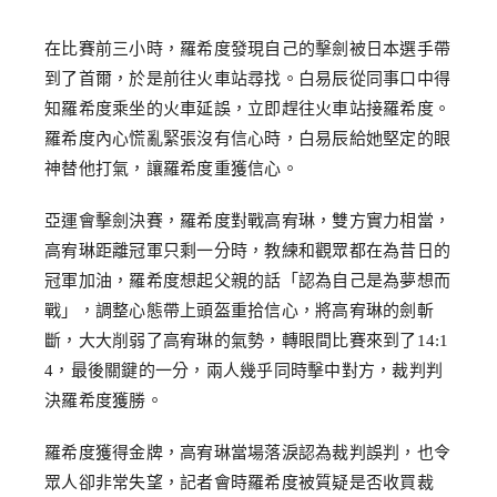
在比賽前三小時，羅希度發現自己的擊劍被日本選手帶
到了首爾，於是前往火車站尋找。白易辰從同事口中得
知羅希度乘坐的火車延誤，立即趕往火車站接羅希度。
羅希度內心慌亂緊張沒有信心時，白易辰給她堅定的眼
神替他打氣，讓羅希度重獲信心。
亞運會擊劍決賽，羅希度對戰高宥琳，雙方實力相當，
高宥琳距離冠軍只剩一分時，教練和觀眾都在為昔日的
冠軍加油，羅希度想起父親的話「認為自己是為夢想而
戰」，調整心態帶上頭盔重拾信心，將高宥琳的劍斬
斷，大大削弱了高宥琳的氣勢，轉眼間比賽來到了14:1
4，最後關鍵的一分，兩人幾乎同時擊中對方，裁判判
決羅希度獲勝。
羅希度獲得金牌，高宥琳當場落淚認為裁判誤判，也令
眾人卻非常失望，記者會時羅希度被質疑是否收買裁