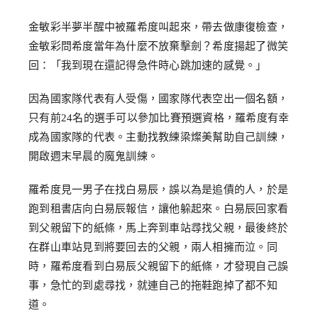
金敏彩半夢半醒中被羅希度叫起來，帶去做康復檢查，
金敏彩問希度當年為什麼不放棄擊劍？希度揚起了微笑
回：「我到現在還記得急件時心跳加速的感覺。」
因為國家隊代表有人受傷，國家隊代表空出一個名額，
只有前24名的選手可以參加比賽預選資格，羅希度有幸
成為國家隊的代表。主動找教練梁燦美幫助自己訓練，
開啟週末早晨的魔鬼訓練。
羅希度見一男子在找白易辰，誤以為是追債的人，於是
跑到租書店向白易辰報信，讓他躲起來。白易辰回家看
到父親留下的紙條，馬上奔到車站尋找父親，最後終於
在群山車站見到將要回去的父親，兩人相擁而泣。同
時，羅希度看到白易辰父親留下的紙條，才發現自己誤
事，急忙的到處尋找，就連自己的拖鞋跑掉了都不知
道。