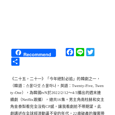
Facebook
Line
Twitt
Recommend
分
享
《二十五，二十一》「今年絕對必追」的韓劇之一，
（韓語：스물다섯 스물하나，英語：Twenty-Five, Twen
ty-One），為韓國tvN於2022/2/12～4/3播出的週末連
續劇（Netflix跟播），總共16集。男主角南柱赫和女主
角金泰梨看完全沒有CP感，讓我看劇前不帶期望。此
劇講述在全球經濟動盪不安的年代，22歲破產的腹案帶