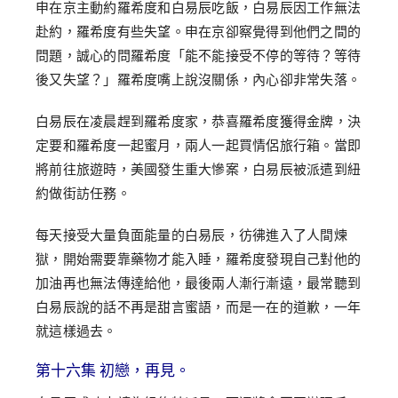
申在京主動約羅希度和白易辰吃飯，白易辰因工作無法
赴約，羅希度有些失望。申在京卻察覺得到他們之間的
問題，誠心的問羅希度「能不能接受不停的等待？等待
後又失望？」羅希度嘴上說沒關係，內心卻非常失落。
白易辰在凌晨趕到羅希度家，恭喜羅希度獲得金牌，決
定要和羅希度一起蜜月，兩人一起買情侶旅行箱。當即
將前往旅遊時，美國發生重大慘案，白易辰被派遣到紐
約做街訪任務。
每天接受大量負面能量的白易辰，彷彿進入了人間煉
獄，開始需要靠藥物才能入睡，羅希度發現自己對他的
加油再也無法傳達給他，最後兩人漸行漸遠，最常聽到
白易辰說的話不再是甜言蜜語，而是一在的道歉，一年
就這樣過去。
第十六集 初戀，再見。