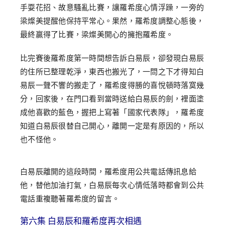
手耍花招、故意騷亂比賽，讓羅希度心情浮躁，一旁的
梁燦美提醒他保持平常心。果然，羅希度調整心態後，
最終贏得了比賽，梁燦美開心的擁抱羅希度。
比完賽後羅希度第一時間想告訴白易辰，卻發現白易辰
的住所已整理乾淨，東西也搬光了，一問之下才得知白
易辰一聲不響的搬走了，羅希度得勝的喜悅頓時落寞幾
分，回家後，在門口看到當時送給白易辰的劍，裡面塗
成他喜歡的藍色，握把上寫著「國家代表隊」，羅希度
知道白易辰很替自己開心，離開一定是有原因的，所以
也不怪他。
白易辰離開的這段時間，羅希度用公共電話傳訊息給
他，替他加油打氣，白易辰每次心情低落時都會到公共
電話重複聽著羅希度的留言。
第六集 白易辰和羅希度再次相遇