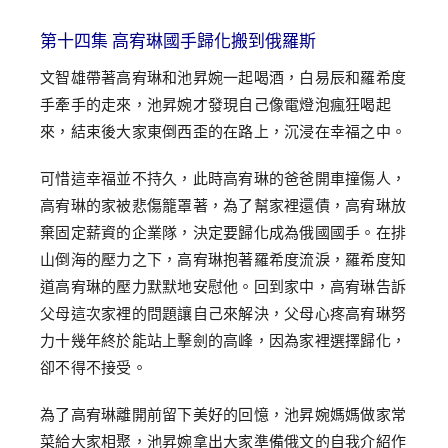
第十四集 高宥琳國手歸化搬到俄羅斯
文智雄帶著高宥琳和池昇婉一起喝酒，白易辰和羅希度
手牽手的走來，池昇婉才發現自己像電燈泡瘋狂喝起
來，結束後大家東倒西歪的在路上，沉浸在幸福之中。
可惜這幸福並不持久，此時高宥琳的爸爸開車撞傷人，
高宥琳的家被悲傷籠罩著，為了幫家裡還債，高宥琳放
棄固定薪資的企業隊，決定要歸化成為俄國國手。在排
山倒海的壓力之下，高宥琳抱著羅希度流淚，羅希度知
道高宥琳的壓力默默地安慰他。回到家中，高宥琳告訴
父母這次家裡的問題讓自己來解決，父母心疼高宥琳努
力十幾年終於能站上擊劍的高峰，因為家裡選擇歸化，
卻不得不接受。
為了高宥琳離開前留下美好的回憶，池昇婉媽媽做家常
菜給大家相聚，池昇婉拿出大家準備俄文的自我介紹作