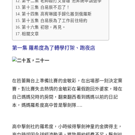
第十二集 老師毆打文智雄 池昇婉申請退學
第十三集 白易辰不忍了！
第十四集 高宥琳國手歸化搬到俄羅斯
第十五集 白易辰為了工作前往紐約
第十六集 初戀，再見。
相關文章
第一集 羅希度為了轉學打架、跑夜店
在芭蕾舞台上準備比賽的金敏彩，在出場那一刻決定棄
賽，對比賽失去熱情的金敏彩在暑假跑回外婆家，睡在
自己媽媽兒時的房間，翻東翻西看到媽媽以前的日記
本，媽媽羅希度高中曾是擊劍隊….
高中擊劍社的羅希度，小時候得擊劍神童的金牌得主，
高中時卻因全球經濟動盪，導致學校經費不足，擊劍社