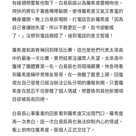
有線頭想要幫他取下，白易辰誤以為羅希度要親吻他，
飛快的將包子塞進嘴裡躲開，使得羅希度又氣又害羞的
轉身離開。晚上白易辰喝醉，打電話告訴羅希度「因為
自己會讓她失望，所以不敢更近一步，如今卻動搖
了。」沒想到電話撥錯了，接到電話的是文智雄！
羅希度和高宥琳回到隊伍比賽，這也是他們代表太梁高
中的最後一次比賽，果然結果沒讓眾人失望，太梁高中
獲得了團體賽第一名。白易辰也到現場觀賽，休息時看
到羅希度稱呼男隊友哥哥，在一旁聽了醋意上頭。回電
視台自己發覺已經沒辦法公私分明的播報新聞，只要羅
希度在就忍不住摻雜了個人情感，想要換到其他新聞項
目卻被局長回絕。
白易辰心事重重的回家看到羅希度又出現門口，羅希度
再一次表白，這一次白易辰再也無法抑制內心的情感，
衝上前吻住羅希度。兩個人正式交往了。