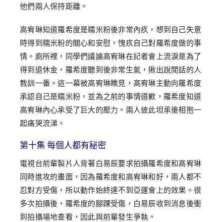
他們兩人保持距離。
高宥琳知道羅希度是糯米粉後非常內疚，想到自己失意
時得到糯米粉的關心和安慰，愧疚自己對羅希度做的事
情。廁所裡，同學們議論高宥琳在記者會上流淚是為了
得到退休金，羅希度聽到後非常生氣，揪出說閒話的人
教訓一番。這一幕被高宥琳瞧見，高宥琳主動向羅希度
承認自己是糯米粉，並為之前的事情道歉，羅希度知道
高宥琳內心承受了巨大的壓力。兩人彼此坦承後相抱一
起痛哭流涕。
第十集 每個人都有秘密
電視台前輩製片人背著白易辰要求拍攝羅希度和高宥琳
同時進攻的畫面，因為羅希度和高宥琳和好，兩人都不
忍對方受傷，所以動作始終達不到亞運會上的效果。很
多次拍攝後，羅希度的腳踝受傷，白易辰收到消息後衝
到拍攝場地查看，因此與前輩發生爭執。