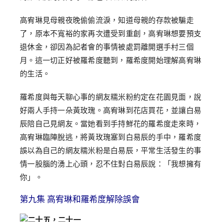
高宥琳見母親夜晚偷偷流淚，知道母親的存款被騙走
了，原本不寬裕的家再次遭受到重創，高宥琳想要預支
退休金，卻因為記者會的事情被處罰離開選手村三個
月。這一切正好被羅希度聽到，羅希度開始理解高宥琳
的生活。
羅希度與每天聊心事的網友糯米粉約定在花園見面，說
好兩人手持一朵黃玫瑰。高宥琳到花店買花，並讓白易
辰陪自己見網友。當她看到手持鮮花的羅希度走來時，
高宥琳臨陣脫逃，將黃玫瑰塞到白易辰的手中，羅希度
誤以為自己的網友糯米粉是白易辰，平常生活發生的事
情一股腦的湧上心頭，忍不住對白易辰說：「我想擁有
你」。
第九集 高宥琳和羅希度解除誤會