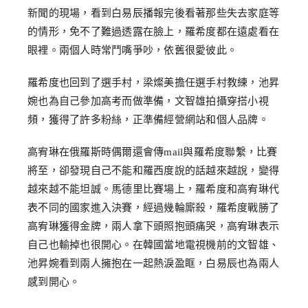
新聞的現場，看到白易辰播報完後看著那些失去家庭等
的情形，免不了難過透露在臉上，羅希度都在遠處看在
眼裡。兩個人時常鬥嘴爭吵，依舊很愛彼此。
羅希度也回到了選手村，梁燦美擔任選手村教練，池昇
婉也為自己參加高考而做準備，文智雄拍攝穿搭小視
頻，獲得了許多粉絲，正準備經營網站和個人品牌。
高宥琳在俄羅斯時偶爾還會傳mail與羅希度聯繫，比賽
將至，卻發現自己不能和羅西度說的話越來越說，變得
越來越不能坦誠。馬德里比賽場上，羅希度和高宥琳代
表不同的國家進入決賽，經過幾輪廝殺，羅希度戰勝了
高宥琳獲得金牌，兩人拿下頭照抱頭痛哭，高宥琳表示
自己也輸掉也很開心。在韓國當地電視機前的文智雄、
池昇婉看到兩人擁抱在一起熱淚盈眶，白易辰也為兩人
感到開心。