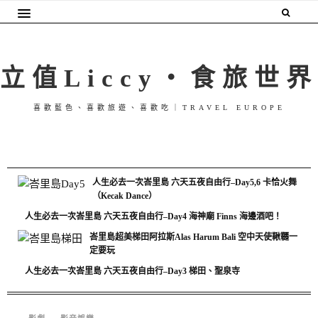
立值Liccy・食旅世界
喜歡藍色、喜歡旅遊、喜歡吃｜TRAVEL EUROPE
人生必去一次峇里島 六天五夜自由行–Day5,6 卡恰火舞
（Kecak Dance）
人生必去一次峇里島 六天五夜自由行–Day4 海神廟 Finns 海邊酒吧！
峇里島超美梯田阿拉斯Alas Harum Bali 空中天使鞦韆一
定要玩
人生必去一次峇里島 六天五夜自由行–Day3 梯田、聖泉寺