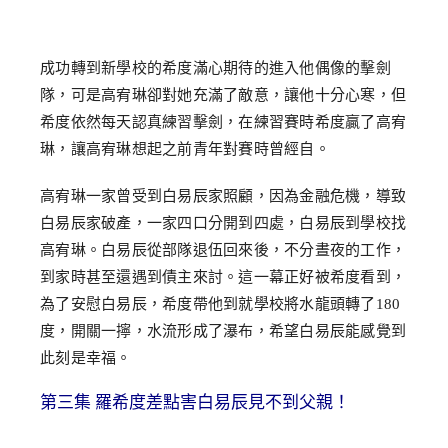
成功轉到新學校的希度滿心期待的進入他偶像的擊劍
隊，可是高宥琳卻對她充滿了敵意，讓他十分心寒，但
希度依然每天認真練習擊劍，在練習賽時希度贏了高宥
琳，讓高宥琳想起之前青年對賽時曾經自。
高宥琳一家曾受到白易辰家照顧，因為金融危機，導致
白易辰家破產，一家四口分開到四處，白易辰到學校找
高宥琳。白易辰從部隊退伍回來後，不分晝夜的工作，
到家時甚至還遇到債主來討。這一幕正好被希度看到，
為了安慰白易辰，希度帶他到就學校將水龍頭轉了180
度，開關一擰，水流形成了瀑布，希望白易辰能感覺到
此刻是幸福。
第三集 羅希度差點害白易辰見不到父親！