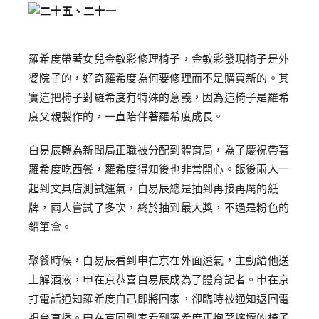
羅希度帶著女兒金敏彩修理椅子，金敏彩發現椅子是外
婆院子的，好奇羅希度為何要修理而不是購買新的。其
實這把椅子對羅希度有特殊的意義，因為這椅子是羅希
度父親製作的，一直陪伴著羅希度成長。
白易辰轉為新聞局正職被分配到體育局，為了慶祝帶著
羅希度吃西餐，羅希度得知後也非常開心。飯後兩人一
起到文具店測試運氣，白易辰總是抽到再接再厲的紙
牌，兩人嘗試了多次，終於抽到最大獎，不過是粉色的
鉛筆盒。
聚餐時候，白易辰看到申在京在外面透氣，主動給他送
上解酒液，申在京恭喜白易辰成為了體育記者。申在京
打電話通知羅希度自己即將回家，卻臨時被通知返回電
視台直播。申在京回到家看到羅希度正抱著摔壞的椅子