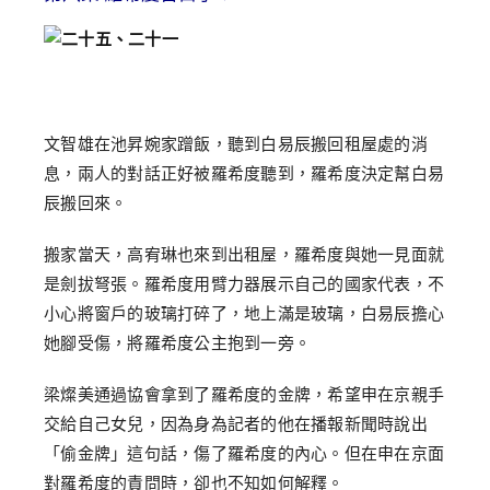
文智雄在池昇婉家蹭飯，聽到白易辰搬回租屋處的消
息，兩人的對話正好被羅希度聽到，羅希度決定幫白易
辰搬回來。
搬家當天，高宥琳也來到出租屋，羅希度與她一見面就
是劍拔弩張。羅希度用臂力器展示自己的國家代表，不
小心將窗戶的玻璃打碎了，地上滿是玻璃，白易辰擔心
她腳受傷，將羅希度公主抱到一旁。
梁燦美通過協會拿到了羅希度的金牌，希望申在京親手
交給自己女兒，因為身為記者的他在播報新聞時說出
「偷金牌」這句話，傷了羅希度的內心。但在申在京面
對羅希度的責問時，卻也不知如何解釋。