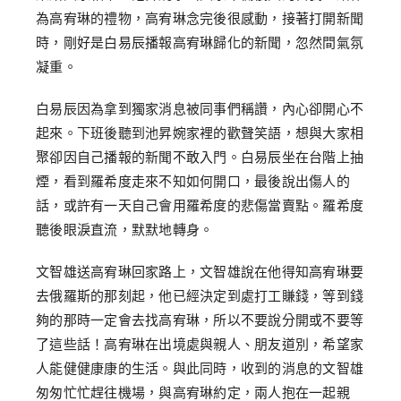
為高宥琳的禮物，高宥琳念完後很感動，接著打開新聞
時，剛好是白易辰播報高宥琳歸化的新聞，忽然間氣氛
凝重。
白易辰因為拿到獨家消息被同事們稱讚，內心卻開心不
起來。下班後聽到池昇婉家裡的歡聲笑語，想與大家相
聚卻因自己播報的新聞不敢入門。白易辰坐在台階上抽
煙，看到羅希度走來不知如何開口，最後說出傷人的
話，或許有一天自己會用羅希度的悲傷當賣點。羅希度
聽後眼淚直流，默默地轉身。
文智雄送高宥琳回家路上，文智雄說在他得知高宥琳要
去俄羅斯的那刻起，他已經決定到處打工賺錢，等到錢
夠的那時一定會去找高宥琳，所以不要說分開或不要等
了這些話！高宥琳在出境處與親人、朋友道別，希望家
人能健健康康的生活。與此同時，收到的消息的文智雄
匆匆忙忙趕往機場，與高宥琳約定，兩人抱在一起親