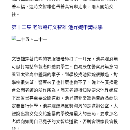
著幸福，這時文智雄也帶著高宥琳走來，兩人開始交
往。
第十二集 老師毆打文智雄 池昇婉申請退學
文智雄穿著花哨的衣服被老師打了一耳光，池昇婉忍無
可忍打電話舉報老師體罰學生。白易辰在警察局無意間
看到太梁高中體罰的案子，到學校找池昇婉很難過，對
學校很失望，警察來了也什麼也做不了，晚上在廣播電
台公開老師的所作所為。隔天老師得知後要求池昇婉寫
下反省書甚至要公開道歉。池昇婉非常難過告訴媽媽決
定要自行休學，池昇婉媽媽氣勢洶洶的走進辦公室，大
聲說出將女兒交給施暴的學校是最大的羞恥，要求那名
老師向如同自己兒子的文智雄道歉，否則會跟家長會投
訴！