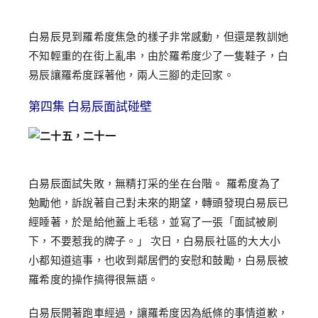
白易辰見到羅希度焦急的樣子非常感動，但還是教訓她
不知輕重的在街上亂串，由於羅希度少了一隻鞋子，白
易辰讓羅希度踩著他，兩人三腳的走回家。
第四集 白易辰面試碰壁
白
易
辰
面試
失敗
，
無
精
打
采
的
坐在
台
階
。
羅
希
度
為了
勉
勵
他
，
訴
說
著
自己
對
未來
的
期望
，
轉
頭
發現
白
易
辰
已
經
睡著
，
於是
給他
蓋
上
毛
毯
，
並
寫
了
一
張
「
面試
被
刷
下
，
不要
惹
我的
牌子
。」
次
日
，
白
易
辰
社區
的
大大
小
小
都知道
這
事
，
也
收到
鄰居
們
的
安慰
和
鼓勵
，
白
易
辰
被
羅
希
度
的
操作
搞
得很
無
語
。
白易辰開著跑車經過，讓羅希度因為紙條的事情道歉，