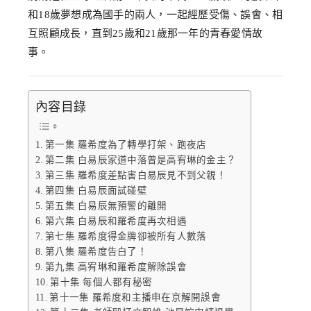
和18歲夢想成為國手的兩人，一起經歷受傷、誤會、相
互照顧成長，直到25歲和21歲那一年的青春愛情故
事。
內容目錄
第一集 羅希度為了轉學打架、跑夜店
第二集 白易辰家道中落曾是高宥琳的金主？
第三集 羅希度差點害白易辰見不到父親！
第四集 白易辰面試碰壁
第五集 白易辰無預警的離開
第六集 白易辰和羅希度再次相遇
第七集 羅希度得金牌卻被所有人數落
第八集 羅希度告白了！
第九集 高宥琳和羅希度解除誤會
第十集 每個人都有秘密
第十一集 羅希度和主播申在京解開誤會