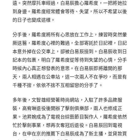
遠。突然摩托車經過，白易辰擔心羅希度，一把將她拉
到身邊。羅希度經常體會等待、失望，所以不希望以後
的日子也變成這樣。
分手後，羅希度將所有心思放在工作上，練習時突然暈
厥送醫，羅希度心裡的難過，全部寄託於日記裡，日記
本意外掉在公交車上，卻被白易辰撿到。白易辰收到日
記本的包裹，明白了羅希度從等待到失望的心情，分手
時候內心真正想發表的意思。在白易辰即將離開的那
天，兩人相遇在公車站，這一次兩人不在爭吵，而是有
千種不捨，依依不捨不互相留戀的分手了。
多年後，文智雄經營著時尚網站，入駐了許多品牌服
裝，高宥琳退役後開辦了擊劍俱樂部，兩人也修成正
果。池昇婉成為了電視台綜藝節目製作人，羅希度依然
忙於擊劍事業，想再次奪冠后退役。白易辰回到電視
台，在申在京的推薦下白易辰成為了新主播，並貸款買