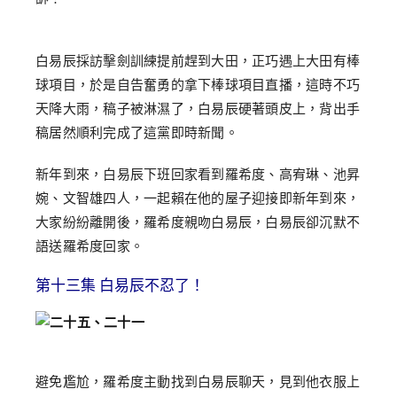
白易辰採訪擊劍訓練提前趕到大田，正巧遇上大田有棒
球項目，於是自告奮勇的拿下棒球項目直播，這時不巧
天降大雨，稿子被淋濕了，白易辰硬著頭皮上，背出手
稿居然順利完成了這黨即時新聞。
新年到來，白易辰下班回家看到羅希度、高宥琳、池昇
婉、文智雄四人，一起賴在他的屋子迎接即新年到來，
大家紛紛離開後，羅希度親吻白易辰，白易辰卻沉默不
語送羅希度回家。
第十三集 白易辰不忍了！
避免尷尬，羅希度主動找到白易辰聊天，見到他衣服上