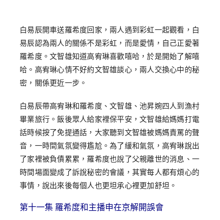
白易辰開車送羅希度回家，兩人遇到彩虹一起觀看，白
易辰認為兩人的關係不是彩虹，而是愛情，自己正愛著
羅希度。文智雄知道高宥琳喜歡嘻哈，於是開始了解嘻
哈。高宥琳心情不好約文智雄談心，兩人交換心中的秘
密，關係更近一步。
白易辰帶高宥琳和羅希度、文智雄、池昇婉四人到漁村
畢業旅行。飯後眾人給家裡保平安，文智雄給媽媽打電
話時候按了免提通話，大家聽到文智雄被媽媽責罵的聲
音，一時間氣氛變得尷尬。為了緩和氣氛，高宥琳說出
了家裡被負債累累，羅希度也說了父親離世的消息、一
時間場面變成了訴說秘密的會議，其實每人都有煩心的
事情，說出來後每個人也更坦承心裡更加舒坦。
第十一集 羅希度和主播申在京解開誤會