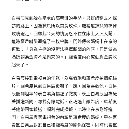
白易辰見到躲在暗處的高宥琳的手勢，只好謊稱去才採
訪的路上，因為尷尬所以買黃玫瑰。羅希度尷尬的扔掉
玫瑰跑走。回想起今天的情況忍不住在床上大哭大鬧，
這時窗戶縫隙塞進了一枚金牌，門外傳來媽媽申在京的
道歉：「身為主播的沒辦法選擇新聞的內容，但是做為
媽媽認為金牌不是偷來的。」羅希度內心感動將金牌收
起來了。
白易辰接到電視台的任務，為高宥琳和羅希度拍攝紀錄
片，羅希度見到白易辰後嚇了一跳，因為喜歡他，白易
辰聽到坦率的表白嘴角揚起了微笑。晚上白易辰因為急
著播送新聞，尋找有線電話，正巧遇上羅希度，羅希度
將他帶回家報送。順利完成播報，此時申在京剛好進
門，白易辰震驚電視台的前輩是羅希度的媽媽。申在京
希望白易辰對於自己和羅希度的關係保密，同時也希望