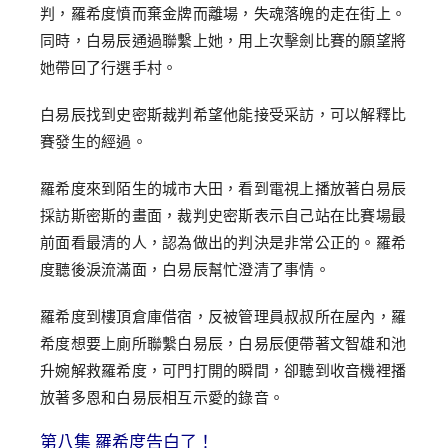
判，羅希度憤而棄金牌而離場，失魂落魄的走在街上。
同時，白易辰通過聯繫上她，用上次擊劍比賽的願望將
她帶回了行選手村。
白易辰找到史密斯裁判希望他能接受采訪，可以解釋比
賽發生的經過。
羅希度來到陌生的城市大田，看到電視上播放著白易辰
採訪斯密斯的畫面，裁判史密斯表示自己站在比賽場最
前面看最清的人，認為做出的判決是非常公正的。羅希
度聽後淚流滿面，白易辰幫忙澄清了事情。
羅希度到樓頂倉庫借宿，反被管理員叔叔所在屋內，羅
希度想要上廁所聯繫白易辰，白易辰便帶著文智雄和池
升婉解救羅希度，可門打開的瞬間，卻聽到收音機裡播
放著多恩和白易辰相互示愛的錄音。
第八集 羅希度告白了！