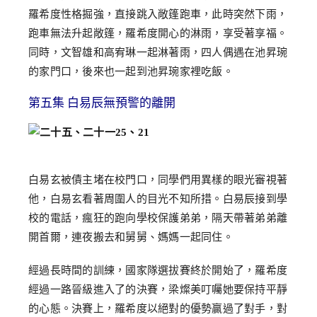
羅希度性格掘強，直接跳入敞篷跑車，此時突然下雨，
跑車無法升起敞篷，羅希度開心的淋雨，享受著享福。
同時，文智雄和高宥琳一起淋著雨，四人偶遇在池昇琬
的家門口，後來也一起到池昇琬家裡吃飯。
第五集 白易辰無預警的離開
白易玄被債主堵在校門口，同學們用異樣的眼光審視著
他，白易玄看著周圍人的目光不知所措。白易辰接到學
校的電話，瘋狂的跑向學校保護弟弟，隔天帶著弟弟離
開首爾，連夜搬去和舅舅、媽媽一起同住。
經過長時間的訓練，國家隊選拔賽終於開始了，羅希度
經過一路晉級進入了的決賽，梁燦美叮囑她要保持平靜
的心態。決賽上，羅希度以絕對的優勢贏過了對手，對