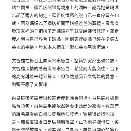
站在雨裡，羅希度聞到母親身上的酒味，認為她是喝酒
忘記了兩人的約定，羅希度憤怒的說自己一直停留在13
歲，因為媽媽為了播送新聞而錯過爸爸的葬禮。羅希度
發現家裡的三把椅子是媽媽老早就交給師傅修理，羅希
度才明白自己誤會了媽媽，回到家裡媽媽已經在準備去
墓地的事情。母女兩人抱在一起在墓地痛哭流涕。
文智雄在舞台上向高宥琳告白，話筒卻突然出現問題，
文智雄深情的看著高宥琳告白，希望兩人能交往，台下
的高宥琳並未聽到聲音，但依然感受到文智雄的愛意，
點頭答應了文智雄。
白易辰帶著高宥琳和羅希度到晚會現場，白易辰被抓到
舞台頂包，白易辰手卻依然彈奏出熟悉的節奏。觀眾席
的羅希度看到白易辰發現他在發光，衝到後台將他拉
走。羅希度拉著白易辰到廣播室，正巧池昇婉也在，突
然天空燃放煙火，池昇婉、白易辰、羅希度開心的擁有