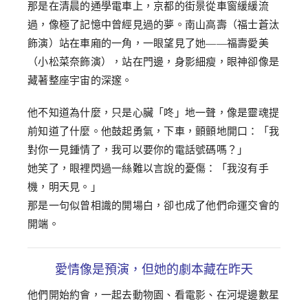
那是在清晨的通學電車上，京都的街景從車窗緩緩流
過，像極了記憶中曾經見過的夢。南山高壽（福士蒼汰
飾演）站在車廂的一角，一眼望見了她——福壽愛美
（小松菜奈飾演），站在門邊，身影細瘦，眼神卻像是
藏著整座宇宙的深邃。
他不知道為什麼，只是心臟「咚」地一聲，像是靈魂提
前知道了什麼。他鼓起勇氣，下車，顫顫地開口：「我
對你一見鍾情了，我可以要你的電話號碼嗎？」
她笑了，眼裡閃過一絲難以言說的憂傷：「我沒有手
機，明天見。」
那是一句似曾相識的開場白，卻也成了他們命運交會的
開端。
愛情像是預演，但她的劇本藏在昨天
他們開始約會，一起去動物園、看電影、在河堤邊數星