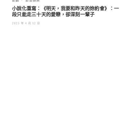
影劇
•
影音娛樂
小說化重寫：《明天，我要和昨天的妳約會》：一
段只能走三十天的愛戀，卻深刻一輩子
2025 年 4 月 12 日