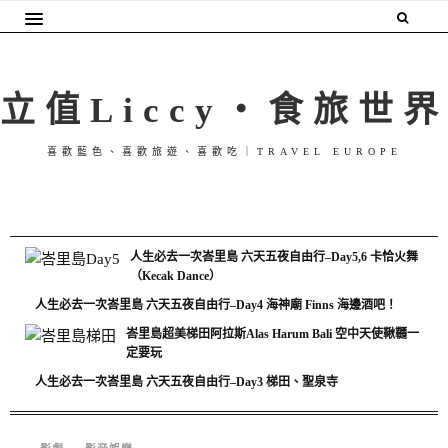
立值Liccy・食旅世界
喜歡藍色、喜歡旅遊、喜歡吃｜TRAVEL EUROPE
人生必去一次峇里島 六天五夜自由行–Day5,6 卡恰火舞
（Kecak Dance）
人生必去一次峇里島 六天五夜自由行–Day4 海神廟 Finns 海邊酒吧！
峇里島超美梯田阿拉斯Alas Harum Bali 空中天使鞦韆一
定要玩
人生必去一次峇里島 六天五夜自由行–Day3 梯田、聖泉寺