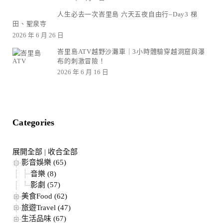
人生必去一次峇里島 六天五夜自由行–Day3 梯
田、聖泉寺
2026 年 6 月 26 日
峇里島ATV越野沙灘車｜3小時體驗穿越洞窟與瀑
布的刺激冒險！
2026 年 6 月 16 日
Categories
展開全部
|
收合全部
影音娛樂 (65)
音樂 (8)
影劇 (57)
美食Food (62)
旅遊Travel (47)
生活品味 (67)