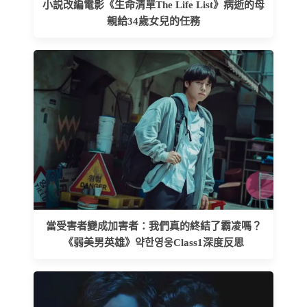
小説改編電影《生命清單The Life List》病逝的母
親給34歲女兒的任務
當受害者變成加害者：我們真的終結了霸凌嗎？
《弱美男英雄》약한영웅Class1深度反思