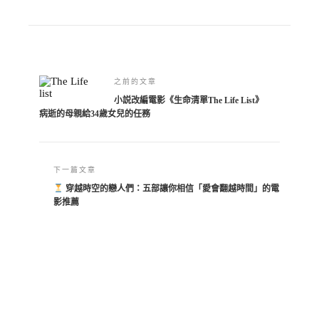
Alternative:
之前的文章
小説改編電影《生命清單The Life List》
病逝的母親給34歲女兒的任務
下一篇文章
穿越時空的戀人們：五部讓你相信「愛會翻越時間」的電
影推薦