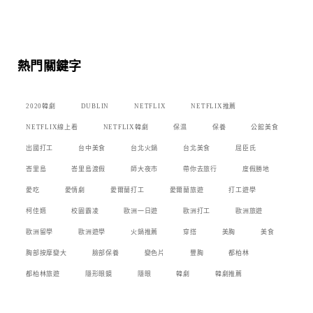
熱門關鍵字
2020韓劇
DUBLIN
NETFLIX
NETFLIX推薦
NETFLIX線上看
NETFLIX韓劇
保濕
保養
公館美食
出國打工
台中美食
台北火鍋
台北美食
屈臣氏
峇里島
峇里島渡假
師大夜市
帶你去旅行
度假勝地
愛吃
愛情劇
愛爾蘭打工
愛爾蘭旅遊
打工遊學
柯佳嬿
校園霸凌
歐洲一日遊
歐洲打工
歐洲旅遊
歐洲留學
歐洲遊學
火鍋推薦
穿搭
美胸
美食
胸部按摩變大
臉部保養
變色片
豐胸
都柏林
都柏林旅遊
隱形眼鏡
隱眼
韓劇
韓劇推薦