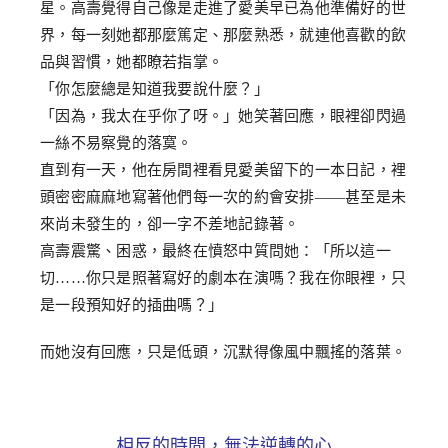
星。高壽覺得自己像是走進了愛美早已為他準備好的世
界，每一刻她都那麼篤定、那麼熟悉，就連他喜歡的飲
品與習慣，她都瞭若指掌。
「你怎麼總是知道我要說什麼？」
「因為，我太在乎你了呀。」她笑著回應，眼裡卻閃過
一絲不易察覺的落寞。
直到有一天，他在房間裡看見愛美留下的一本日記，裡
頭密密麻麻地寫著他們每一次的約會安排——甚至是未
來尚未發生的，卻一字不差地記錄著。
高壽震驚、困惑，最終在憤怒中質問她：「所以這一
切……你只是照著寫好的劇本在演嗎？我在你眼裡，只
是一段預知好的插曲嗎？」
而她沒有回應，只是低頭，沉默得像風中飄搖的落葉。
相反的時間，無法逆轉的心