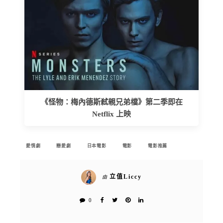
《怪物：梅內德斯弒親兄弟檔》第二季即在
Netflix 上映
愛情劇
戀愛劇
日本電影
電影
電影推薦
立值Liccy
由
0