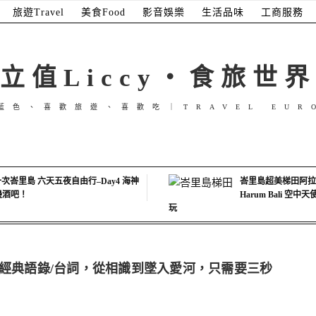
旅遊Travel
美食Food
影音娛樂
生活品味
工商服務
立值Liccy・食旅世界
藍色、喜歡旅遊、喜歡吃｜TRAVEL EUR
次峇里島 六天五夜自由行–Day4 海神
峇里島超美梯田阿拉斯
海邊酒吧！
Harum Bali 空
玩
集經典語錄/台詞，從相識到墜入愛河，只需要三秒