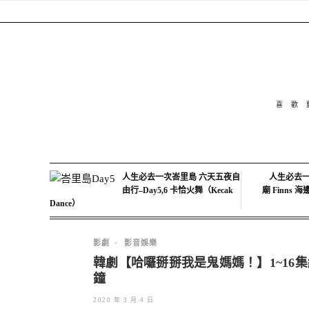
喜歡
人生必去一次峇里島 六天五夜自
人生必去一
由行–Day5,6 卡恰火舞（Kecak
廟 Finns 
Dance）
影劇
•
影音娛樂
韓劇【哈囉掰掰我是鬼媽媽！】1~16
鐘
2020 年 3 月 4 日