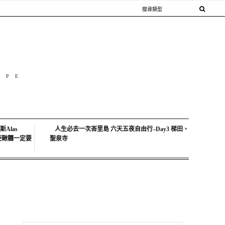
OPE
Alas
人生必去一次峇里島 六天五夜自由行–Day3 梯田、
中天使鞦韆一定要
聖泉寺