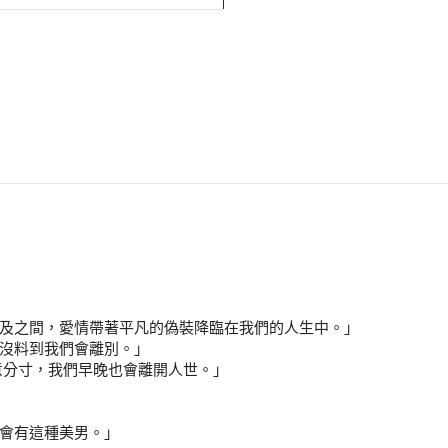
及之間，愛情帶著平凡的偽裝降臨在我們的人生中。」
沒料到我們會離別。」
意分寸，我們早晚也會離開人世。」
」
會有這種美男。」