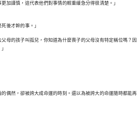
事更加謹慎，這代表他們對事情的輕重緩急分得很清楚。」
是死後才幹的事。」
去父母的孩子叫孤兒，你知道為什麼喪子的父母沒有特定稱位嗎？因
。」
齒的偶然，卻被誇大成命運的時刻。還以為被誇大的命運隨時都能再