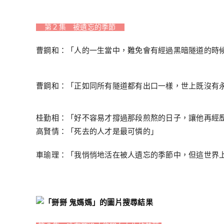
第２集 被遺忘的季節
曹鋼和：「人的一生當中，難免會有經過黑暗隧道的時
曹鋼和：「正如同所有隧道都有出口一樣，世上既沒有
桂勤相：「好不容易才撐過那段煎熬的日子，讓他再經
高賢情：「死去的人才是最可憐的」
車瑜理：「我悄悄地活在被人遺忘的季節中，但這世界