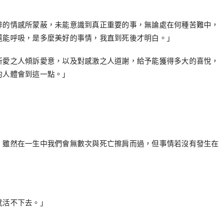
碎的情感所蒙蔽，未能意識到真正重要的事，無論處在何種苦難中，
還能呼吸，是多麼美好的事情，我直到死後才明白。」
所愛之人傾訴愛意，以及對感激之人道謝，給予能獲得多大的喜悅，
的人體會到這一點。」
，雖然在一生中我們會無數次與死亡擦肩而過，但事情若沒有發生在
就活不下去。」