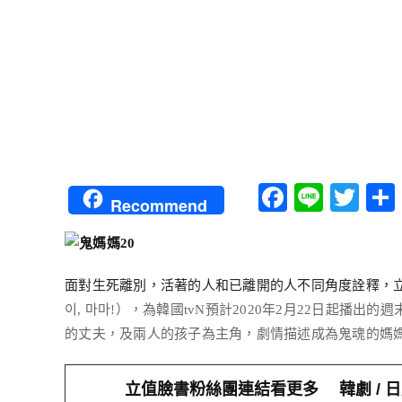
Faceboo
Line
Twi
Recommend
面對生死離別，活著的人和已離開的人不同角度詮釋，
이, 마마!），為韓國tvN預計2020年2月22日起播
的丈夫，及兩人的孩子為主角，劇情描述成為鬼魂的媽媽
立值臉書粉絲團連結看更多 韓劇 / 日劇