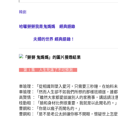
韓劇
哈囉掰掰我是鬼媽媽 經典語錄
夫婦的世界 經典語錄！
第 1 集 人生充滿了不可預測
車瑜理：「從相識到墜入愛河，只需要三秒鐘，在始料未
車瑜理：「然而人生卻不如我們所想的那樣班順遂，誰都
高賢情 ：「雖然大家都愛談論別人的家務事，講話請注
桂勤相 ：「臉和身材比例很重要，我就是以此聞名的。
曹鋼和：「你是以瘋子而聞名的。」
曹鋼和：「是不是老公太帥讓你移不開眼，懷疑世上怎麼