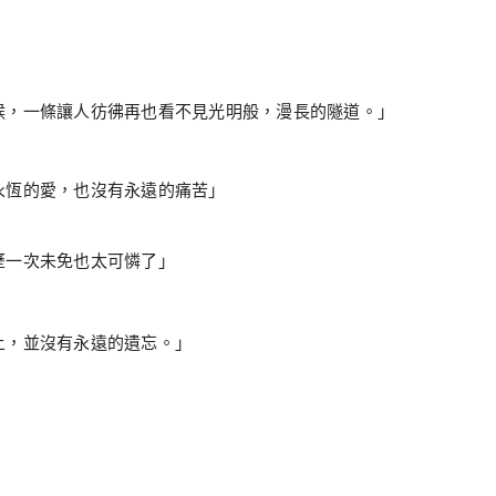
候，一條讓人彷彿再也看不見光明般，漫長的隧道。」
永恆的愛，也沒有永遠的痛苦」
歷一次未免也太可憐了」
上，並沒有永遠的遺忘。」