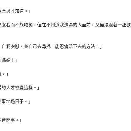
經歷過才知道。」
顧慮我而不能嘻笑，但在不知道我遭遇的人面前，又無法跟著一起歡
，自我安慰，並自己去尋找，能忍痛活下去的方法。」
的媽媽！」
輒。」
惜的人才會變這樣。」
其事地過日子。」
多管閒事。」