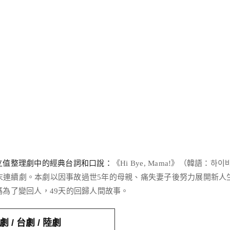
k
tter
分
享
立值整理劇中的經典台詞和口說：
《Hi Bye, Mama!》（韓語：하이
出的週末連續劇。本劇以因事故過世5年的母親、痛失妻子後努力展開新人
為了變回人，49天的回歸人間故事。
 / 台劇 / 陸劇