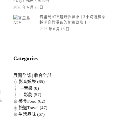
–Day3 梯田、聖泉寺
2026 年 6 月 26 日
峇里島ATV越野沙灘車｜3小時體驗穿
越洞窟與瀑布的刺激冒險！
2026 年 6 月 16 日
Categories
展開全部
|
收合全部
影音娛樂 (65)
音樂 (8)
바
影劇 (57)
生
美食Food (62)
旅遊Travel (47)
生活品味 (67)