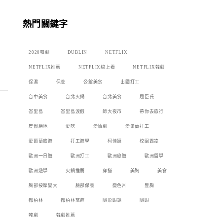
熱門關鍵字
2020韓劇
DUBLIN
NETFLIX
NETFLIX推薦
NETFLIX線上看
NETFLIX韓劇
保濕
保養
公館美食
出國打工
台中美食
台北火鍋
台北美食
屈臣氏
峇里島
峇里島渡假
師大夜市
帶你去旅行
度假勝地
愛吃
愛情劇
愛爾蘭打工
愛爾蘭旅遊
打工遊學
柯佳嬿
校園霸凌
歐洲一日遊
歐洲打工
歐洲旅遊
歐洲留學
歐洲遊學
火鍋推薦
穿搭
美胸
美食
胸部按摩變大
臉部保養
變色片
豐胸
都柏林
都柏林旅遊
隱形眼鏡
隱眼
韓劇
韓劇推薦