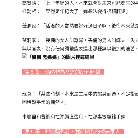
高賢情：「上了年紀的人，本來就會對未來可能發生的
桂勤相：「果然是年紀大了，妳想法變得很細膩呢」
薇洞家：「活著的人當然要好好過日子啊，後悔本來就
薇洞家：「喪偶的女人叫寡婦，喪偶的男人叫鰥夫，失
無以言表。沒有任何詞彙能表達出那種無以復加的痛苦
第 5 集 偶然轉為命運的所有時刻
珉真：「某些時刻，本來是生活中的擦身而過，不足掛
回稀鬆平常的偶然。」
車瑜里和曹鋼和在沖繩度蜜月，在那裏被騙鍺手鍊
第 6 集 即便臨死前，我所顧及的還是家人