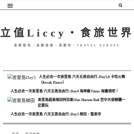
立值Liccy・食旅世界
喜歡藍色、喜歡旅遊、喜歡吃｜TRAVEL EUROPE
人生必去一次峇里島 六天五夜自由行–Day5,6 卡恰火舞
（Kecak Dance）
人生必去一次峇里島 六天五夜自由行–Day4 海神廟 Finns 海邊酒吧！
峇里島超美梯田阿拉斯Alas Harum Bali 空中天使鞦韆一
定要玩
人生必去一次峇里島 六天五夜自由行–Day3 梯田、聖泉寺