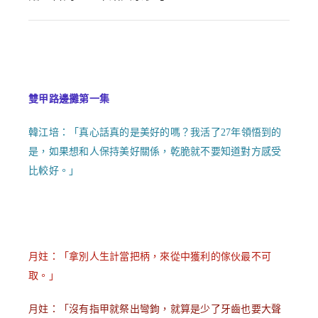
雙甲路邊攤第一集
韓江培：「真心話真的是美好的嗎？我活了
27
年領悟到的
是，如果想和人保持美好關係，乾脆就不要知道對方感受
比較好。」
月妵：
「拿別人生計當把柄，來從中獲利的傢伙最不可
取。」
月妵：「沒有指甲就祭出彎鉤，就算是少了牙齒也要大聲