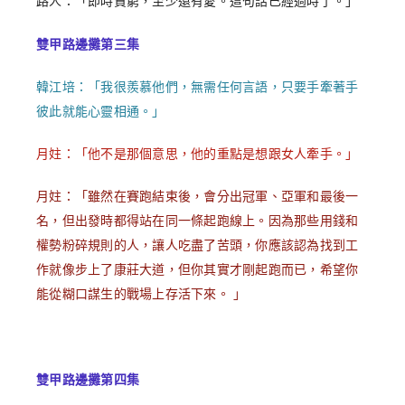
路人：「即時貧窮，至少還有愛。這句話已經過時了。」
雙甲路邊攤第三集
韓江培：「我很羨慕他們，無需任何言語，只要手牽著手
彼此就能心靈相通。」
月妵：「他不是那個意思，他的重點是想跟女人牽手。」
月妵：「雖然在賽跑結束後，會分出冠軍、亞軍和最後一
名，但出發時都得站在同一條起跑線上。因為那些用錢和
權勢粉碎規則的人，讓人吃盡了苦頭，你應該認為找到工
作就像步上了康莊大道，但你其實才剛起跑而已，希望你
能從糊口謀生的戰場上存活下來。
」
雙甲路邊攤第四集