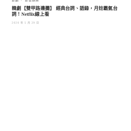
影劇
•
影音娛樂
韓劇【雙甲路邊攤】 經典台詞、語錄，月妵霸氣台
詞！Netflix線上看
2020 年 5 月 29 日