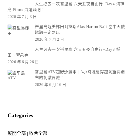
人生必去一次峇里島 六天五夜自由行–Day4 海神
廟 Finns 海邊酒吧！
2026 年 7 月 3 日
峇里島超美梯田阿拉斯Alas Harum Bali 空中天使
鞦韆一定要玩
2026 年 7 月 2 日
人生必去一次峇里島 六天五夜自由行–Day3 梯
田、聖泉寺
2026 年 6 月 26 日
峇里島ATV越野沙灘車｜3小時體驗穿越洞窟與瀑
布的刺激冒險！
2026 年 6 月 16 日
Categories
展開全部
|
收合全部