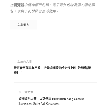
在
瀏覽器
中儲存顯示名稱、電子郵件地址及個人網站網
址，以供下次發佈留言時使用。
Alternative:
之前的文章
黃正音事隔五年回歸，把傳統韓服穿超火辣上陣【雙甲路邊
攤】！
下一篇文章
歐洲歌唱大賽：火焰傳說 Eurovision Song Contest-
Eurovision Suite-Atli Örvarsson