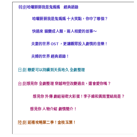
韓劇
哈囉掰掰我是鬼媽媽 經典語錄
哈囉掰掰我是鬼媽媽 十大笑點，你中了哪個？
快過來 貓變成人類，兩人相愛的故事～
夫妻的世界 OST ，更讓觀眾投入劇情的音樂！
夫婦的世界 經典語錄！
日劇
戀愛可以持續到天長地久 全劇整理
台劇
想見你 全劇整理 穿越時空改變過去，還會愛你嗎？
想見你 外傳 劇組秘密大彩蛋！李子維和黃雨萱結局是？
想見你 人物介紹 劇情簡介！
陸劇
延禧攻略第二季！金枝玉葉！