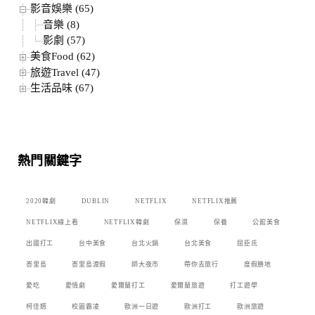
影音娛樂 (65)
音樂 (8)
影劇 (57)
美食Food (62)
旅遊Travel (47)
生活品味 (67)
熱門關鍵字
2020韓劇
DUBLIN
NETFLIX
NETFLIX推薦
NETFLIX線上看
NETFLIX韓劇
保濕
保養
公館美食
出國打工
台中美食
台北火鍋
台北美食
屈臣氏
峇里島
峇里島渡假
師大夜市
帶你去旅行
度假勝地
愛吃
愛情劇
愛爾蘭打工
愛爾蘭旅遊
打工遊學
柯佳嬿
校園霸凌
歐洲一日遊
歐洲打工
歐洲旅遊