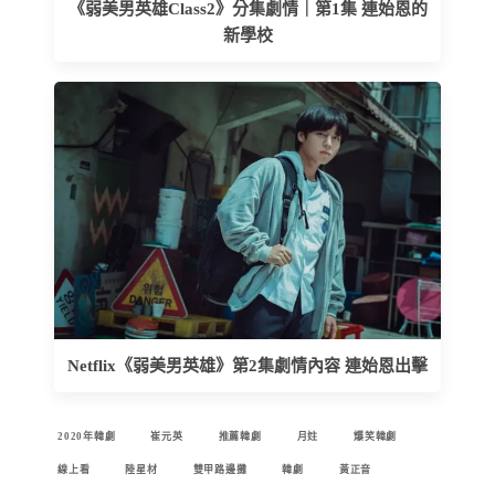
《弱美男英雄Class2》分集劇情｜第1集 連始恩的
新學校
Netflix《弱美男英雄》第2集劇情內容 連始恩出擊
2020年韓劇
崔元英
推薦韓劇
月妵
爆笑韓劇
線上看
陸星材
雙甲路邊攤
韓劇
黃正音