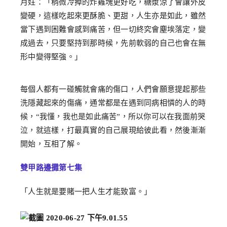
月妵：「稍微冷掉的炸雞塊更好吃，糖漿涼了會讓外皮
變硬，這樣吃起來更酥脆、更甜，人生亦是如此，雖然
當下遇到困難會感到痛苦，但一切終究會塵埃落定，變
成過去，只要堅持到那時候，先前軟弱的自己也會在無
形中變得堅強。」
每個人都有一碰觸就會痛的傷口，人們會願意提起那些
洗隱藏起來的傷痛，通常都是在遇到同病相憐的人的時
候，“我懂，我也是如此痛苦”，所以你可以在我面前哭
泣，就這樣，打最真實的自己展現給彼此看，然後漸漸
開始，互相了解。
雙甲路邊攤第七集
「人生就是要賭一把人生才能致富。」