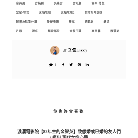
佘詩曼
古裝劇
吳謹言
宮廷劇
富察·傅恆
富察·容音
延禧攻略
延禧攻略2
延禧攻略劇情
延禧攻略番外篇
愛新覺羅
秦嵐
網路劇
聶遠
許凱
譚卓
輝發那拉
金枝玉葉
高寧馨
魏瓔珞
立值Liccy
由
1
你也許會喜歡
淚灑電影院【82年生的金智英】致想婚或已婚的友人們
/ 道出 現代女性心聲