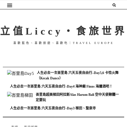
立值Liccy・食旅世界
喜歡藍色、喜歡旅遊、喜歡吃｜TRAVEL EUROPE
人生必去一次峇里島 六天五夜自由行–Day5,6 卡恰火舞
（Kecak Dance）
人生必去一次峇里島 六天五夜自由行–Day4 海神廟 Finns 海邊酒吧！
峇里島超美梯田阿拉斯Alas Harum Bali 空中天使鞦韆一
定要玩
人生必去一次峇里島 六天五夜自由行–Day3 梯田、聖泉寺