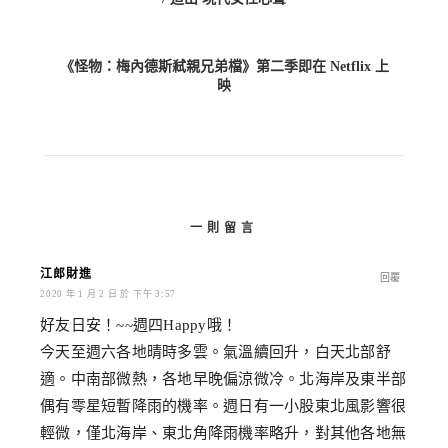
《怪物：梅內德斯弒親兄弟檔》第二季即在 Netflix 上
映
一則留言
江郎財進
回覆
2020 年 1 月 2 日 於 下午 3:57
好友日安！~~週四Happy哦！
今天至週六各地晴時多雲。氣溫續回升，白天北部舒
適。中南部微熱，各地早晚偏涼微冷。北海岸及東半部
偶有零星短暫降雨的機率。週日有一小股東北風影響很
輕微，僅北海岸、東北角降雨機率略升，對其他各地無