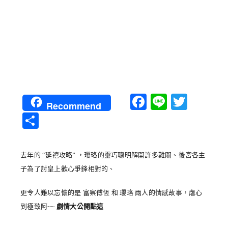
Facebook
Line
Twitt
Recommend
分
享
去年的 “延禧攻略” ，瓔珞的靈巧聰明解開許多難關、後宮各主
子為了討皇上歡心爭鋒相對的、
更令人難以忘懷的是 富察傅恆 和 瓔珞 兩人的情感故事，虐心
到極致阿~~
劇情大公開點這