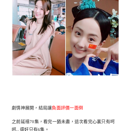
劇情神展開，結局讓
負面評價一面倒
之前延禧70集，看完一猶未盡，這次看完心裏只有呵
呵.. 還好只有6集。