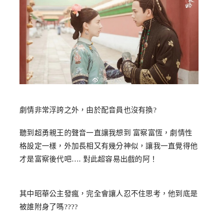
劇情非常浮誇之外，由於配音員也沒有換?
聽到超勇親王的聲音一直讓我想到 富察富恆，劇情性
格設定一樣，外加長相又有幾分神似，讓我一直覺得他
才是富察後代吧…. 對此超容易出戲的阿！
其中昭華公主發瘋，完全會讓人忍不住思考，他到底是
被誰附身了嗎????