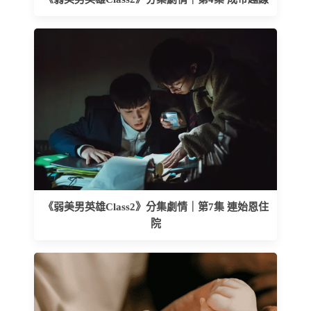
《弱美男英雄Class2》分集劇情｜第7集 連始恩住
院