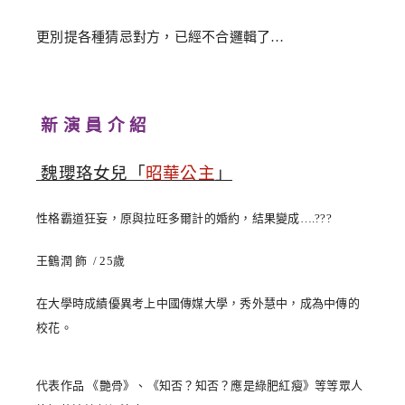
更別提各種猜忌對方，已經不合邏輯了…
新 演 員 介 紹
魏瓔珞女兒「
昭華公主
」
性格霸道狂妄，原與拉旺多爾計的婚約，結果變成….???
王鶴潤 飾 / 25歲
在大學時成績優異考上中國傳媒大學，秀外慧中，成為中傳的
校花。
代表作品 《艷骨》、《知否？知否？應是綠肥紅瘦》等等眾人