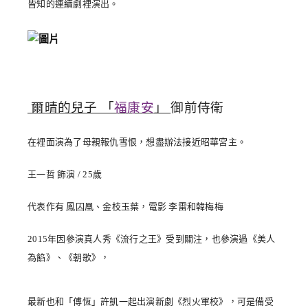
皆知的連續劇裡演出。
爾晴的兒子 「
福康安
」
御前侍衛
在裡面演為了母親報仇雪恨，想盡辦法接近昭華宮主。
王一哲 飾演 / 25歲
代表作有 鳳囚凰、金枝玉葉，電影 李雷和韓梅梅
2015年因參演真人秀《流行之王》受到關注，也參演過《美人
為餡》、《朝歌》，
最新也和「傅恆」許凱一起出演新劇《烈火軍校》，可是備受