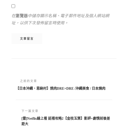
在
瀏覽器
中儲存顯示名稱、電子郵件地址及個人網站網
址，以供下次發佈留言時使用。
Alternative:
之前的文章
【日本沖繩・恩納村】焼肉DRE×DRE /沖繩美食 / 日本燒肉
下一篇文章
[雷]Netflix線上看 延禧攻略2【金枝玉葉】影評+劇情前後差
距大