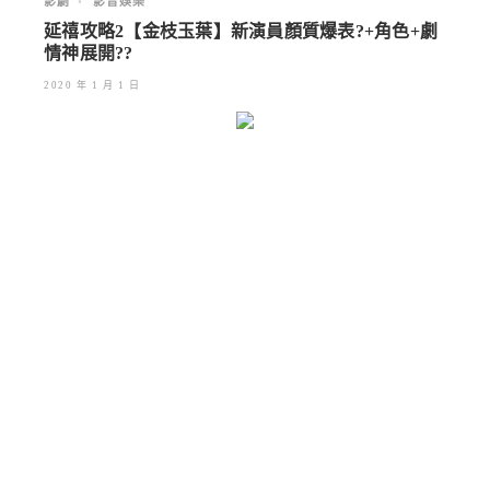
影劇
•
影音娛樂
延禧攻略2【金枝玉葉】新演員顏質爆表?+角色+劇
情神展開??
2020 年 1 月 1 日