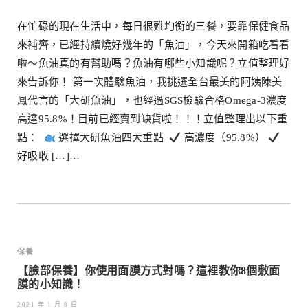
在忙碌的現在生活中，每日很難均衡的三餐，要靠保健食品
來補齊，已經持續燒好幾年的「魚油」，今天來開箱吃看看
啦～魚油真的有幫助嗎？魚油有哪些小知識呢？立值整理好
來告訴你！ 第一次體驗魚油，我挑選全台最美的阿姨陳美
鳳代言的「大研魚油」，也經過SGS檢驗合格Omega-3濃度
高達95.8%！目前已經賣到缺貨啦！！！立值整理出以下重
點：
選擇大研魚油四大重點
高濃度（95.8%）
好吸收 […]…
保養
【臉部保養】你使用面膜方式對嗎？這裡教你8個敷面
膜的小知識！
2021 年 1 月 8 日