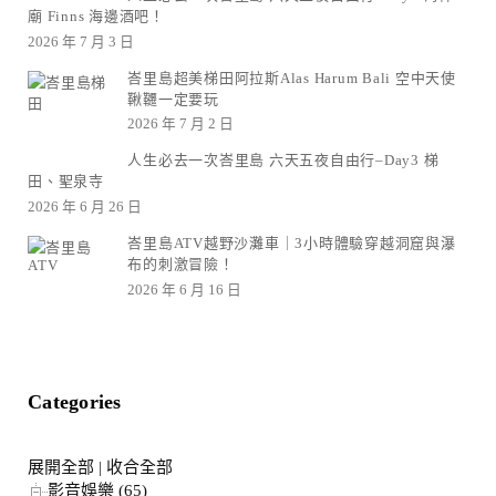
廟 Finns 海邊酒吧！
2026 年 7 月 3 日
峇里島超美梯田阿拉斯Alas Harum Bali 空中天使
鞦韆一定要玩
2026 年 7 月 2 日
人生必去一次峇里島 六天五夜自由行–Day3 梯
田、聖泉寺
2026 年 6 月 26 日
峇里島ATV越野沙灘車｜3小時體驗穿越洞窟與瀑
布的刺激冒險！
2026 年 6 月 16 日
Categories
展開全部
|
收合全部
影音娛樂 (65)