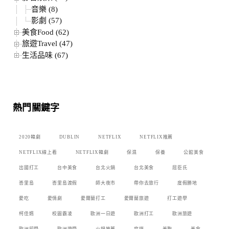
音樂 (8)
影劇 (57)
美食Food (62)
旅遊Travel (47)
生活品味 (67)
熱門關鍵字
2020韓劇
DUBLIN
NETFLIX
NETFLIX推薦
NETFLIX線上看
NETFLIX韓劇
保濕
保養
公館美食
出國打工
台中美食
台北火鍋
台北美食
屈臣氏
峇里島
峇里島渡假
師大夜市
帶你去旅行
度假勝地
愛吃
愛情劇
愛爾蘭打工
愛爾蘭旅遊
打工遊學
柯佳嬿
校園霸凌
歐洲一日遊
歐洲打工
歐洲旅遊