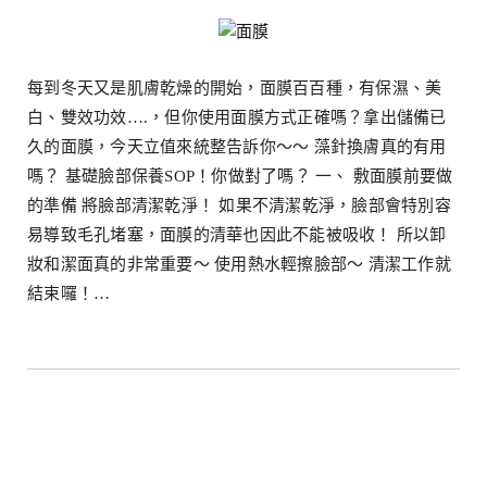
每到冬天又是肌膚乾燥的開始，面膜百百種，有保濕、美
白、雙效功效….，但你使用面膜方式正確嗎？拿出儲備已
久的面膜，今天立值來統整告訴你～～ 藻針換膚真的有用
嗎？ 基礎臉部保養SOP！你做對了嗎？ 一、 敷面膜前要做
的準備 將臉部清潔乾淨！ 如果不清潔乾淨，臉部會特別容
易導致毛孔堵塞，面膜的清華也因此不能被吸收！ 所以卸
妝和潔面真的非常重要～ 使用熱水輕擦臉部～ 清潔工作就
結束囉！…