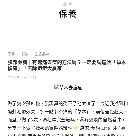
探索
保養
保養
•
彩妝
•
生活品味
臉部保養｜有無痛去痘的方法嗎？一定要試這個「草本
換膚」！去除痘痘大贏家
2024 年 1 月 21 日
做了幾次藻針後，發現真的受不了他太痛了！最近我找到和
藻針相似效果，卻一點都不痛的「草本」，前後差距超大，
而且只做了3次，過程中完全無痛，還有淡淡的自然香味，
分享一下做了幾次的實際體驗～
店家 預約 Line 明星臉