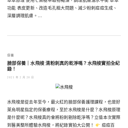
草本原理 使用七葉樹萃取物褐藻，調理肌膚油水平衡 草本
功能 表皮更新、改造毛孔粗大問題、減少粉刺痘痘生成、
深層調理肌膚。…
保養
臉部保養｜水飛梭 清粉刺真的乾淨嗎？水飛梭實拍全紀
錄！
2021 年 2 月 20 日
水飛梭是從去年至今，最火紅的臉部保養護理課程，也是好
萊烏明星指定的保養療程，至於水飛梭是什麼？水飛梭原理
是什麼呢？水飛梭真的會將粉刺剔除乾淨嗎？立值本次實際
到醫美整所體驗水飛梭，將紀錄實拍大公開！
痘痘百