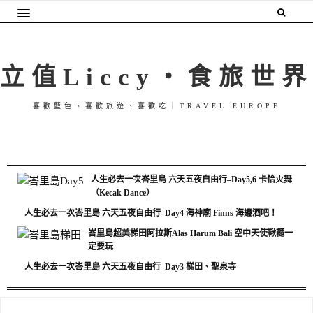
立值Liccy・食旅世界
喜歡藍色、喜歡旅遊、喜歡吃｜TRAVEL EUROPE
人生必去一次峇里島 六天五夜自由行–Day5,6 卡恰火舞
（Kecak Dance）
人生必去一次峇里島 六天五夜自由行–Day4 海神廟 Finns 海邊酒吧！
峇里島超美梯田阿拉斯Alas Harum Bali 空中天使鞦韆一
定要玩
人生必去一次峇里島 六天五夜自由行–Day3 梯田、聖泉寺