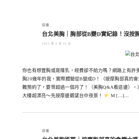
保養
台北美胸｜胸部從B變D實紀錄！沒按胸
2021 年 3 月 23 日
你也有想豐胸或是隆乳，經費卻不給力嗎？網路上有許多美
胸20幾年的我，實際體驗從B變成D！（按摩胸部真的會變
難預約了，要等超過一個月了！（美胸Q&A看這邊），
大樓超漂亮～先按摩邊觀望台中夜景！
M […]…
保養