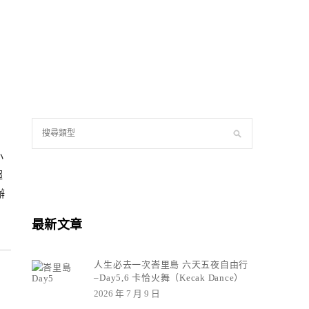
小
超
辦
最新文章
人生必去一次峇里島 六天五夜自由行
–Day5,6 卡恰火舞（Kecak Dance）
2026 年 7 月 9 日