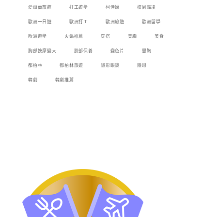
愛爾蘭旅遊
打工遊學
柯佳嬿
校園霸凌
歐洲一日遊
歐洲打工
歐洲旅遊
歐洲留學
歐洲遊學
火鍋推薦
穿搭
美胸
美食
胸部按摩變大
臉部保養
變色片
豐胸
都柏林
都柏林旅遊
隱形眼鏡
隱眼
韓劇
韓劇推薦