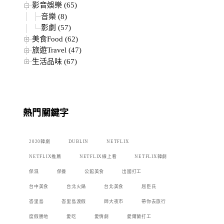
影音娛樂 (65)
音樂 (8)
影劇 (57)
美食Food (62)
旅遊Travel (47)
生活品味 (67)
熱門關鍵字
2020韓劇
DUBLIN
NETFLIX
NETFLIX推薦
NETFLIX線上看
NETFLIX韓劇
保濕
保養
公館美食
出國打工
台中美食
台北火鍋
台北美食
屈臣氏
峇里島
峇里島渡假
師大夜市
帶你去旅行
度假勝地
愛吃
愛情劇
愛爾蘭打工