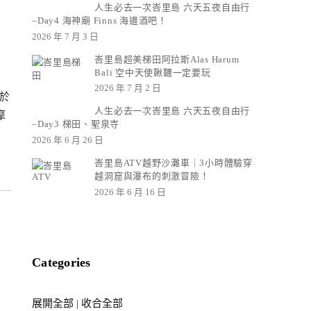
人生必去一次峇里島 六天五夜自由行
–Day4 海神廟 Finns 海邊酒吧！
2026 年 7 月 3 日
峇里島超美梯田阿拉斯Alas Harum
Bali 空中天使鞦韆一定要玩
2026 年 7 月 2 日
於
人生必去一次峇里島 六天五夜自由行
摩
–Day3 梯田、聖泉寺
！
2026 年 6 月 26 日
峇里島ATV越野沙灘車｜3小時體驗穿
越洞窟與瀑布的刺激冒險！
2026 年 6 月 16 日
Categories
展開全部
|
收合全部