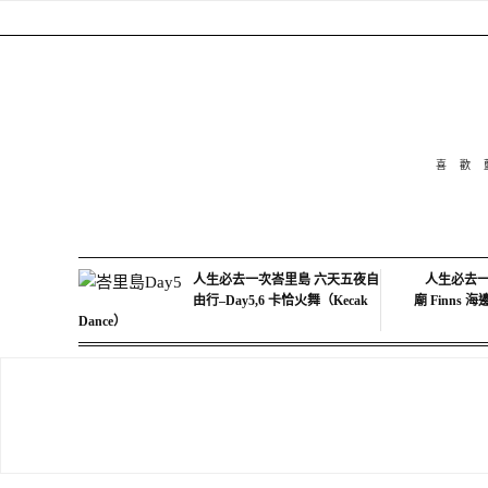
喜歡
人生必去一次峇里島 六天五夜自
人生必去一
由行–Day5,6 卡恰火舞（Kecak
廟 Finns 
Dance）