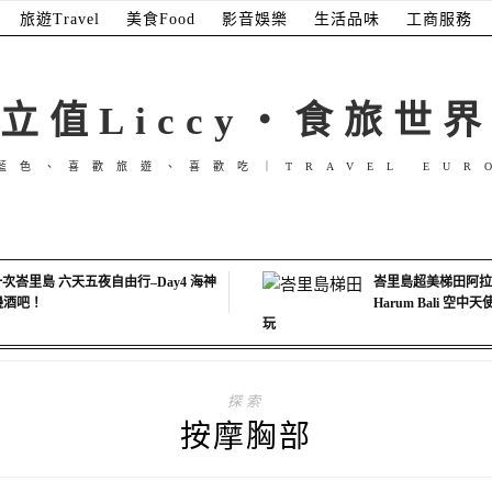
旅遊Travel
美食Food
影音娛樂
生活品味
工商服務
立值Liccy・食旅世界
藍色、喜歡旅遊、喜歡吃｜TRAVEL EUR
次峇里島 六天五夜自由行–Day4 海神
峇里島超美梯田阿拉斯
海邊酒吧！
Harum Bali 空
玩
探索
按摩胸部