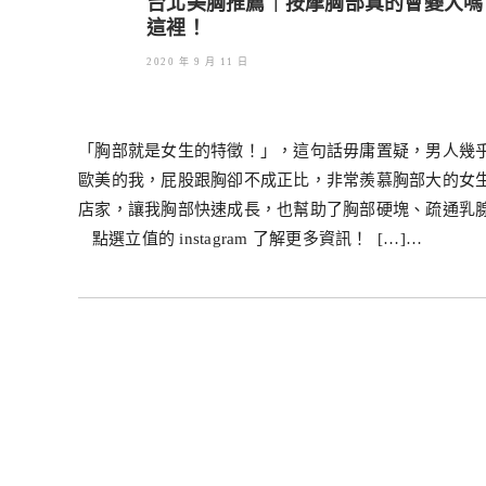
台北美胸推薦｜按摩胸部真的會變大嗎
這裡！
2020 年 9 月 11 日
「胸部就是女生的特徵！」，這句話毋庸置疑，男人幾乎
歐美的我，屁股跟胸卻不成正比，非常羨慕胸部大的女生
店家，讓我胸部快速成長，也幫助了胸部硬塊、疏通乳
點選立值的 instagram 了解更多資訊！ […]…