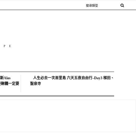
OPE
Alas
人生必去一次峇里島 六天五夜自由行–Day3 梯田、
中天使鞦韆一定要
聖泉寺