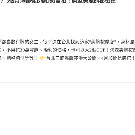
？ 3個月胸部從B變D奶實拍！胸型美麗的秘密在
都喜歡有胸的女生。很幸運在台北找到這家“美胸按摩店”，身材屬
，不用花30萬豐胸、隆乳的價格，也可以大2個CUP！海森美胸按
腺、調整胸型等等！
台北三館溫馨裝潢大公開，4月加開信義館