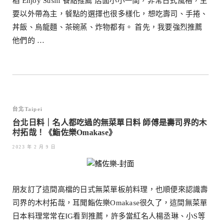
稻 Enjoy Sushi 餐點推薦 店面小小一間，非常日式風格，主
要以外帶為主，餐點的選擇也很多樣化，想吃壽司、手捲、
丼飯、烏龍麵、茶碗蒸、炸物都有。 首先，我要強烈推薦
他們的 …
台北Taipei
台北日料｜名人都吃過的無菜單日料 師傅是壽司界的木
村拓哉！《鮨佐樂Omakase》
2023 年 2 月 9 日
朋友訂了這間高檔的日式無菜單板前料理，也順便來認識壽
司界的木村拓哉，耳聞鮨佐樂Omakase很久了，這間無菜單
日本料理常常在IG看到推薦，許多當紅名人楊丞琳、小S等