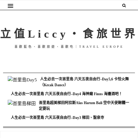
立值Liccy・食旅世界
喜歡藍色、喜歡旅遊、喜歡吃｜TRAVEL EUROPE
人生必去一次峇里島 六天五夜自由行–Day5,6 卡恰火舞
（Kecak Dance）
人生必去一次峇里島 六天五夜自由行–Day4 海神廟 Finns 海邊酒吧！
峇里島超美梯田阿拉斯Alas Harum Bali 空中天使鞦韆一
定要玩
人生必去一次峇里島 六天五夜自由行–Day3 梯田、聖泉寺