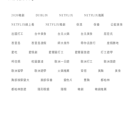
2020韓劇
DUBLIN
NETFLIX
NETFLIX推薦
NETFLIX線上看
NETFLIX韓劇
保濕
保養
公館美食
出國打工
台中美食
台北火鍋
台北美食
屈臣氏
峇里島
峇里島渡假
師大夜市
帶你去旅行
度假勝地
愛吃
愛情劇
愛爾蘭打工
愛爾蘭旅遊
打工遊學
柯佳嬿
校園霸凌
歐洲一日遊
歐洲打工
歐洲旅遊
歐洲留學
歐洲遊學
火鍋推薦
穿搭
美胸
美食
胸部按摩變大
臉部保養
變色片
豐胸
都柏林
都柏林旅遊
隱形眼鏡
隱眼
韓劇
韓劇推薦