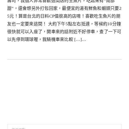
壽司，我個人非常喜歡這間店的生魚片，吃起來有“南部
甜”，還會想另外打包回家，最便宜的湯有鮮魚和蝦頭只要2
5元！算是台北的日料CP值很高的店唷！喜歡吃生魚片的朋
友也一定要來這間！ 大約下午5點左右抵達，等候約10分鐘
很快就可以入座了，開車來的話附近不好停車，查了一下可
以先停到環球喔，我騎機車來比較 […]…