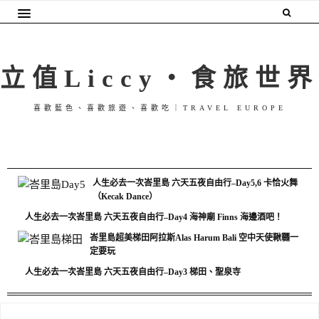
立值Liccy・食旅世界
喜歡藍色、喜歡旅遊、喜歡吃｜TRAVEL EUROPE
人生必去一次峇里島 六天五夜自由行–Day5,6 卡恰火舞
（Kecak Dance）
人生必去一次峇里島 六天五夜自由行–Day4 海神廟 Finns 海邊酒吧！
峇里島超美梯田阿拉斯Alas Harum Bali 空中天使鞦韆一
定要玩
人生必去一次峇里島 六天五夜自由行–Day3 梯田、聖泉寺