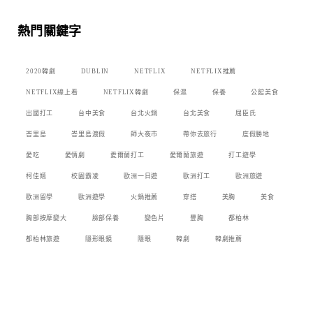
熱門關鍵字
2020韓劇
DUBLIN
NETFLIX
NETFLIX推薦
NETFLIX線上看
NETFLIX韓劇
保濕
保養
公館美食
出國打工
台中美食
台北火鍋
台北美食
屈臣氏
峇里島
峇里島渡假
師大夜市
帶你去旅行
度假勝地
愛吃
愛情劇
愛爾蘭打工
愛爾蘭旅遊
打工遊學
柯佳嬿
校園霸凌
歐洲一日遊
歐洲打工
歐洲旅遊
歐洲留學
歐洲遊學
火鍋推薦
穿搭
美胸
美食
胸部按摩變大
臉部保養
變色片
豐胸
都柏林
都柏林旅遊
隱形眼鏡
隱眼
韓劇
韓劇推薦