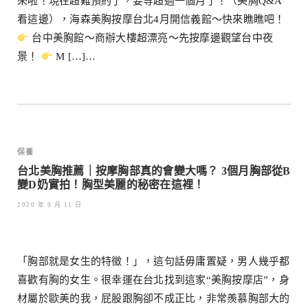
來啦！現在超難預約了，要等超過一個月了！（美胸Q&A
看這邊），海森美胸按摩台北4月開信義館～快來瞧瞧吧！
台中美胸館～商辦大樓超漂亮～先按摩邊觀望台中夜
景！
M […]…
保養
台北美胸推薦｜按摩胸部真的會變大嗎？ 3個月胸部從B
變D奶實拍！胸型美麗的秘密在這裡！
2020 年 9 月 11 日
「胸部就是女生的特徵！」，這句話毋庸置疑，男人幾乎都
喜歡有胸的女生。很幸運在台北找到這家“美胸按摩店”，身
材屬於歐美的我，屁股跟胸卻不成正比，非常羨慕胸部大的