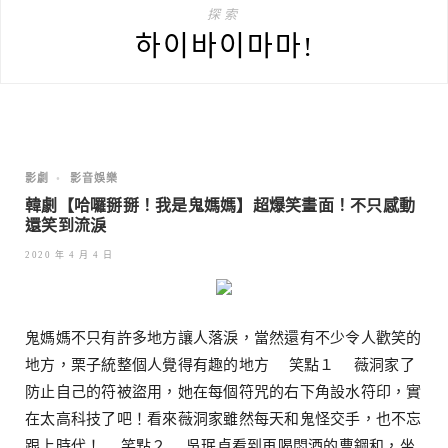
探索
하이바이마마!
影劇
•
影音娛樂
韓劇【哈囉掰掰！我是鬼媽媽】超爆笑畫面！不只感動
還笑到流淚
2020 年 4 月 4 日
鬼媽媽不只有許多地方讓人落淚，當然還有不少令人歡笑的
地方，栗子統整個人覺得有趣的地方 笑點１ 薇洞家了
防止自己的符被盜用，她在每個符咒的右下角設水符印，實
在太高科技了吧！看來薇洞家雖然每天和鬼怪交手，也不忘
跟上時代！ 笑點２ 吳珉貞看到再喝悶酒的曹鋼和，坐