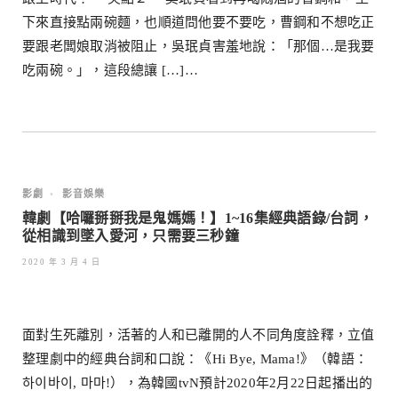
下來直接點兩碗麵，也順道問他要不要吃，曹鋼和不想吃正
要跟老闆娘取消被阻止，吳珉貞害羞地說：「那個…是我要
吃兩碗。」，這段總讓 […]…
影劇
•
影音娛樂
韓劇【哈囉掰掰我是鬼媽媽！】1~16集經典語錄/台詞，
從相識到墜入愛河，只需要三秒鐘
2020 年 3 月 4 日
面對生死離別，活著的人和已離開的人不同角度詮釋，立值
整理劇中的經典台詞和口說：《Hi Bye, Mama!》（韓語：
하이바이, 마마!），為韓國tvN預計2020年2月22日起播出的