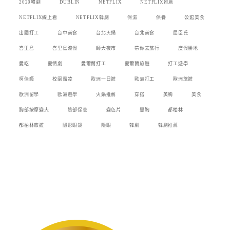
2020韓劇
DUBLIN
NETFLIX
NETFLIX推薦
NETFLIX線上看
NETFLIX韓劇
保濕
保養
公館美食
出國打工
台中美食
台北火鍋
台北美食
屈臣氏
峇里島
峇里島渡假
師大夜市
帶你去旅行
度假勝地
愛吃
愛情劇
愛爾蘭打工
愛爾蘭旅遊
打工遊學
柯佳嬿
校園霸凌
歐洲一日遊
歐洲打工
歐洲旅遊
歐洲留學
歐洲遊學
火鍋推薦
穿搭
美胸
美食
胸部按摩變大
臉部保養
變色片
豐胸
都柏林
都柏林旅遊
隱形眼鏡
隱眼
韓劇
韓劇推薦