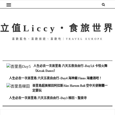
立值Liccy・食旅世界
喜歡藍色、喜歡旅遊、喜歡吃｜TRAVEL EUROPE
人生必去一次峇里島 六天五夜自由行–Day5,6 卡恰火舞
（Kecak Dance）
人生必去一次峇里島 六天五夜自由行–Day4 海神廟 Finns 海邊酒吧！
峇里島超美梯田阿拉斯Alas Harum Bali 空中天使鞦韆一
定要玩
人生必去一次峇里島 六天五夜自由行–Day3 梯田、聖泉寺