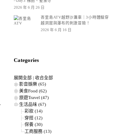
–Day3 梯田、聖泉寺
2026 年 6 月 26 日
峇里島ATV越野沙灘車｜3小時體驗穿
越洞窟與瀑布的刺激冒險！
2026 年 6 月 16 日
Categories
展開全部
|
收合全部
影音娛樂 (65)
美食Food (62)
旅遊Travel (47)
色
生活品味 (67)
彩妝 (14)
穿搭 (12)
保養 (30)
工商服務 (13)