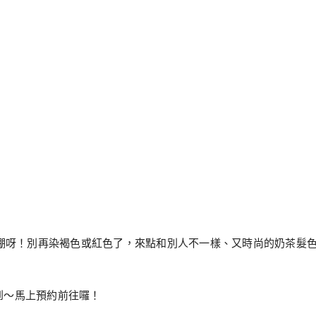
k
tter
分
享
爆棚呀！別再染褐色或紅色了，來點和別人不一樣、又時尚的奶茶髮
到～馬上預約前往囉！