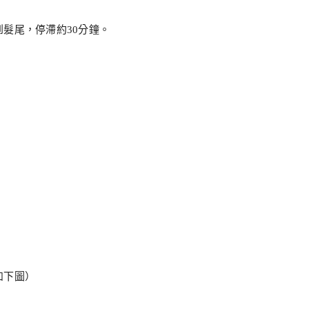
髮尾，停滯約30分鐘。
如下圖）