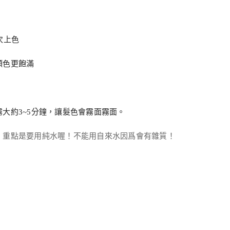
次上色
顏色更飽滿
大約3~5分鐘，讓髮色會霧面霧面。
，重點是要用純水喔！不能用自來水因爲會有雜質！