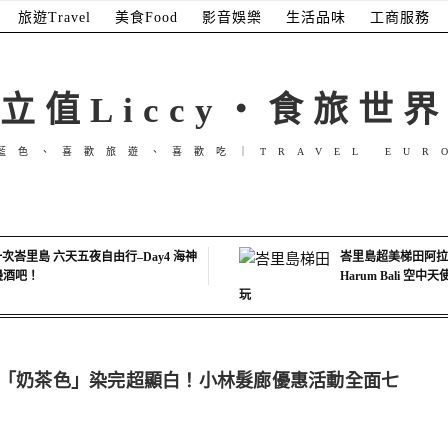
旅遊Travel
美食Food
影音娛樂
生活品味
工商服務
立值Liccy・食旅世界
藍色、喜歡旅遊、喜歡吃｜TRAVEL EUR
次峇里島 六天五夜自由行–Day4 海神
峇里島超美梯田阿拉斯
海邊酒吧！
Harum Bali 空
玩
色「奶茶色」染完超顯白！小林髮廊優惠活動全面七