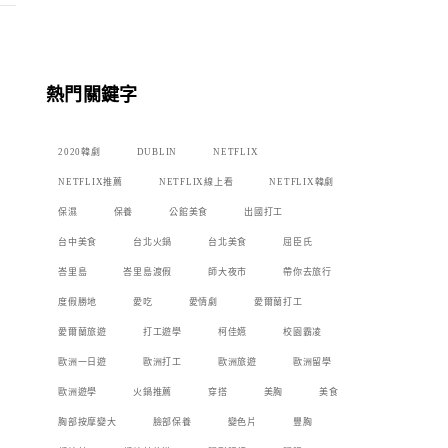
熱門關鍵字
2020韓劇
DUBLIN
NETFLIX
NETFLIX推薦
NETFLIX線上看
NETFLIX韓劇
保濕
保養
公館美食
出國打工
台中美食
台北火鍋
台北美食
屈臣氏
峇里島
峇里島渡假
師大夜市
帶你去旅行
度假勝地
愛吃
愛情劇
愛爾蘭打工
愛爾蘭旅遊
打工遊學
柯佳嬿
校園霸凌
歐洲一日遊
歐洲打工
歐洲旅遊
歐洲留學
歐洲遊學
火鍋推薦
穿搭
美胸
美食
胸部按摩變大
臉部保養
變色片
豐胸