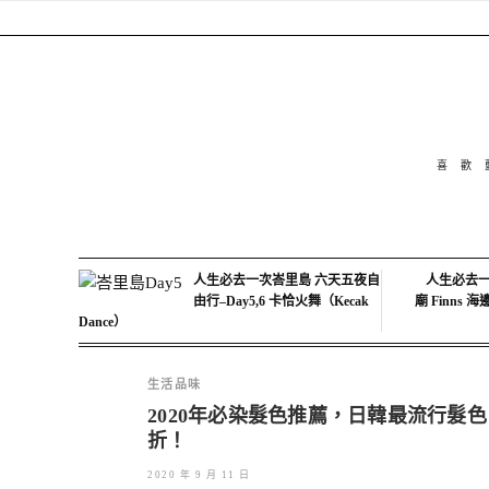
喜歡
人生必去一次峇里島 六天五夜自
人生必去一
由行–Day5,6 卡恰火舞（Kecak
廟 Finns 
Dance）
生活品味
2020年必染髮色推薦，日韓最流行髮
折！
2020 年 9 月 11 日