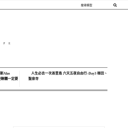
OPE
Alas
人生必去一次峇里島 六天五夜自由行–Day3 梯田、
中天使鞦韆一定要
聖泉寺