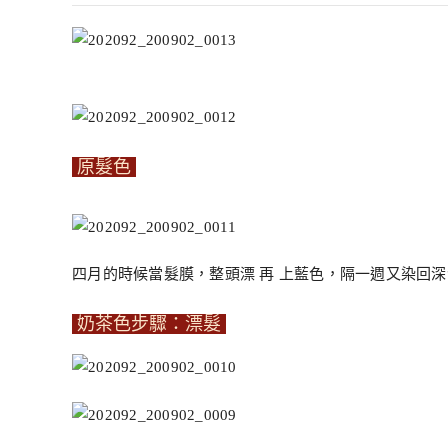
原髮色
四月的時候當髮膜，整頭漂 再 上藍色，隔一週又染回
奶茶色步驟：漂髮