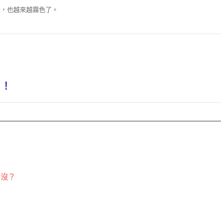
黃，也越來越霧色了。
 ！
了沒？