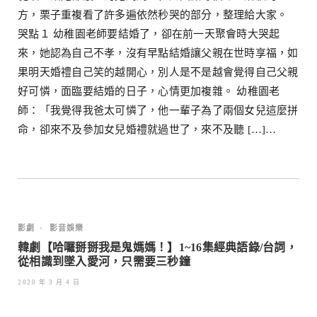
方，栗子重複看了許多遍依然秒哭的部分，整理給大家。
哭點１ 幼稚園老師要結婚了，卻在前一天聚會時大哭起
來，她認為自己不孝，沒有早點結婚讓父親在世時享福，如
果明天婚禮自己笑的越開心，別人是不是越會覺得自己父親
好可憐，面臨要結婚的日子，心情更加複雜。 幼稚園老
師：「我覺得我爸太可憐了，他一輩子為了兩個女兒這麼拼
命，卻來不及參加女兒婚禮就過世了，來不及聽 […]…
影劇
•
影音娛樂
韓劇【哈囉掰掰我是鬼媽媽！】1~16集經典語錄/台詞，
從相識到墜入愛河，只需要三秒鐘
2020 年 3 月 4 日