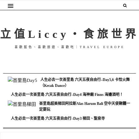
立值Liccy・食旅世界
喜歡藍色、喜歡旅遊、喜歡吃｜TRAVEL EUROPE
人生必去一次峇里島 六天五夜自由行–Day5,6 卡恰火舞
（Kecak Dance）
人生必去一次峇里島 六天五夜自由行–Day4 海神廟 Finns 海邊酒吧！
峇里島超美梯田阿拉斯Alas Harum Bali 空中天使鞦韆一
定要玩
人生必去一次峇里島 六天五夜自由行–Day3 梯田、聖泉寺