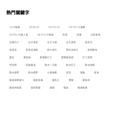
熱門關鍵字
2020韓劇
DUBLIN
NETFLIX
NETFLIX推薦
NETFLIX線上看
NETFLIX韓劇
保濕
保養
公館美食
出國打工
台中美食
台北火鍋
台北美食
屈臣氏
峇里島
峇里島渡假
師大夜市
帶你去旅行
度假勝地
愛吃
愛情劇
愛爾蘭打工
愛爾蘭旅遊
打工遊學
柯佳嬿
校園霸凌
歐洲一日遊
歐洲打工
歐洲旅遊
歐洲留學
歐洲遊學
火鍋推薦
穿搭
美胸
美食
胸部按摩變大
臉部保養
變色片
豐胸
都柏林
都柏林旅遊
隱形眼鏡
隱眼
韓劇
韓劇推薦