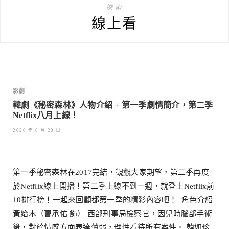
探索
線上看
影劇
韓劇《秘密森林》人物介紹 + 第一季劇情簡介，第二季
Netflix八月上線！
2020 年 8 月 20 日
第一季秘密森林在2017完結，覬覦大家期望，第二季再度
於Netflix線上開播！第二季上線不到一週，就登上Netflix前
10排行榜！一起來回顧都第一季的精彩內容吧！ 角色介紹
黃始木（曹承佑 飾） 西部刑事局檢察官，因兒時腦部手術
後，對於情感方面表達薄弱，理性看待所有案件。 韓如珍