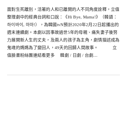
面對生死離別，活著的人和已離開的人不同角度詮釋，立值
整理劇中的經典台詞和口說：《Hi Bye, Mama!》（韓語：
하이바이, 마마!），為韓國tvN預計2020年2月22日起播出的
週末連續劇。本劇以因事故過世5年的母親、痛失妻子後努
力展開新人生的丈夫，及兩人的孩子為主角，劇情描述成為
鬼魂的媽媽為了變回人，49天的回歸人間故事。 立
值臉書粉絲團連結看更多 韓劇 / 日劇 / 台劇…