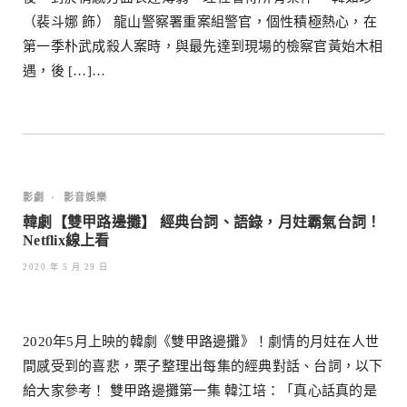
（裴斗娜 飾） 龍山警察署重案組警官，個性積極熱心，在
第一季朴武成殺人案時，與最先達到現場的檢察官黃始木相
遇，後 […]…
影劇
•
影音娛樂
韓劇【雙甲路邊攤】 經典台詞、語錄，月妵霸氣台詞！
Netflix線上看
2020 年 5 月 29 日
2020年5月上映的韓劇《雙甲路邊攤》！劇情的月妵在人世
間感受到的喜悲，栗子整理出每集的經典對話、台詞，以下
給大家參考！ 雙甲路邊攤第一集 韓江培：「真心話真的是