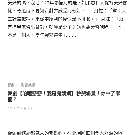
美好的嗎？我活了27年領悟到的是，如果想和人保持美好關
係，乾脆就不要知道對方感受比較好。」 月妵：「拿別人
生計當把柄，來從中獲利的傢伙最不可取。」 月妵：「沒
有指甲就祭出彎鉤，就算是少了牙齒也要大聲咆哮。」 你
不是一個人，當年握緊這隻 […]…
影劇
•
影音娛樂
韓劇【哈囉掰掰！我是鬼媽媽】秒哭場景！你中了哪
個？
2020 年 4 月 4 日
從頭到結尾都感人的鬼媽媽，在此回顧每個令人落淚的地