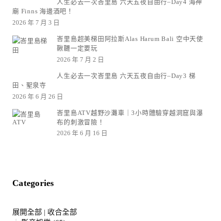
人生必去一次峇里島 六天五夜自由行–Day4 海神
廟 Finns 海邊酒吧！
2026 年 7 月 3 日
峇里島超美梯田阿拉斯Alas Harum Bali 空中天使
鞦韆一定要玩
2026 年 7 月 2 日
人生必去一次峇里島 六天五夜自由行–Day3 梯
田、聖泉寺
2026 年 6 月 26 日
峇里島ATV越野沙灘車｜3小時體驗穿越洞窟與瀑
布的刺激冒險！
2026 年 6 月 16 日
Categories
展開全部
|
收合全部