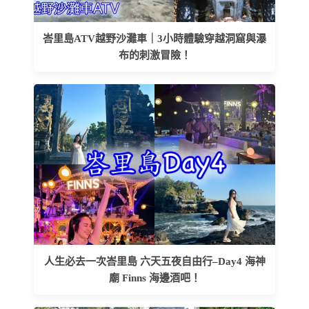
峇里島ATV越野沙灘車｜3小時體驗穿越洞窟與瀑
布的刺激冒險！
人生必去一次峇里島 六天五夜自由行–Day4 海神
廟 Finns 海邊酒吧！