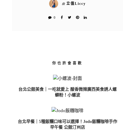
立值Liccy
由
0
你也許會喜歡
台北公館美食｜一吃就愛上 酸香微辣廣西美食誘人螺
螄粉！小螺波
台北早餐｜5種飯糰口味可以選擇！Jodo飯糰咖啡手作
早午餐 公館汀州店