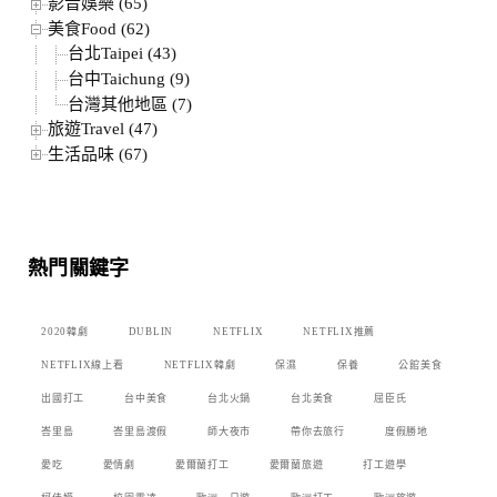
影音娛樂 (65)
美食Food (62)
台北Taipei (43)
台中Taichung (9)
台灣其他地區 (7)
旅遊Travel (47)
生活品味 (67)
熱門關鍵字
2020韓劇
DUBLIN
NETFLIX
NETFLIX推薦
NETFLIX線上看
NETFLIX韓劇
保濕
保養
公館美食
出國打工
台中美食
台北火鍋
台北美食
屈臣氏
峇里島
峇里島渡假
師大夜市
帶你去旅行
度假勝地
愛吃
愛情劇
愛爾蘭打工
愛爾蘭旅遊
打工遊學