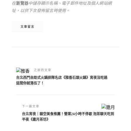
在
瀏覽器
中儲存顯示名稱、電子郵件地址及個人網站網
址，以供下次發佈留言時使用。
Alternative:
之前的文章
台北西門自助式火鍋排隊名店《雅香石頭火鍋》宵夜沒吃過
這間你就落伍了！
下一篇文章
台北宵夜｜貓空美食推薦！營業24小時不停歇 泡茶聊天吃到
半夜《邀月茶坊》