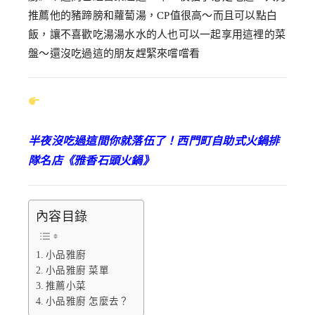
推薦他的豬蹄膀和蘿蔔湯，CP值很高～而且可以點白
飯，讓不喜歡吃湯湯水水的人也可以一起享用這裡的菜
盤～還沒吃過這的朋友趕緊來嚐嚐看
半夜沒吃過這間你就落伍了！西門町自助式火鍋排
隊名店《雅香石頭火鍋》
內容目錄
小品雅廚
小品雅廚 菜單
推薦小菜
小品雅廚 怎麼去？