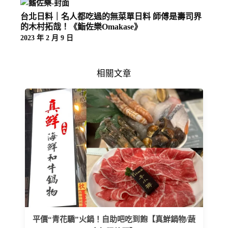
台北日料｜名人都吃過的無菜單日料 師傅是壽司界
的木村拓哉！《鮨佐樂Omakase》
2023 年 2 月 9 日
相關文章
平價“青花驕”火鍋！自助吧吃到飽【真鮮鍋物/蔬