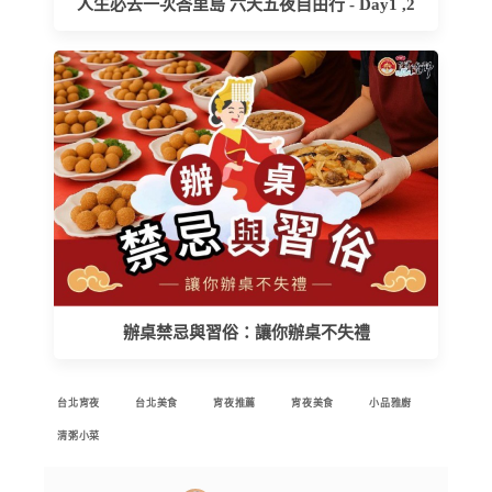
人生必去一次峇里島 六天五夜自由行 - Day1 ,2
辦桌禁忌與習俗：讓你辦桌不失禮
台北宵夜
台北美食
宵夜推薦
宵夜美食
小品雅廚
清粥小菜