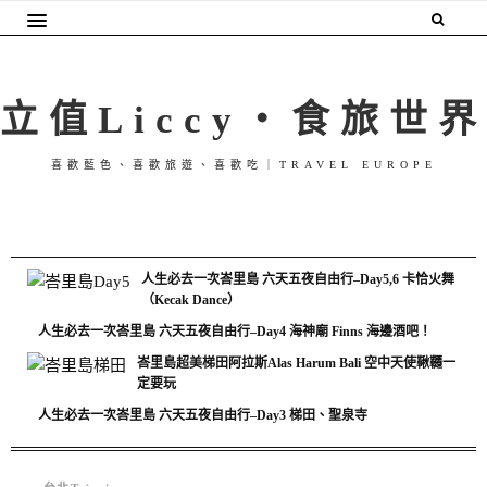
立值Liccy・食旅世界
喜歡藍色、喜歡旅遊、喜歡吃｜TRAVEL EUROPE
人生必去一次峇里島 六天五夜自由行–Day5,6 卡恰火舞
（Kecak Dance）
人生必去一次峇里島 六天五夜自由行–Day4 海神廟 Finns 海邊酒吧！
峇里島超美梯田阿拉斯Alas Harum Bali 空中天使鞦韆一
定要玩
人生必去一次峇里島 六天五夜自由行–Day3 梯田、聖泉寺