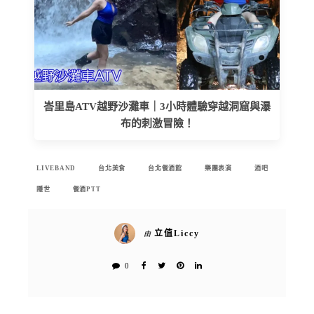
峇里島ATV越野沙灘車｜3小時體驗穿越洞窟與瀑
布的刺激冒險！
LIVEBAND
台北美食
台北餐酒館
樂團表演
酒吧
隱世
餐酒PTT
立值Liccy
由
0