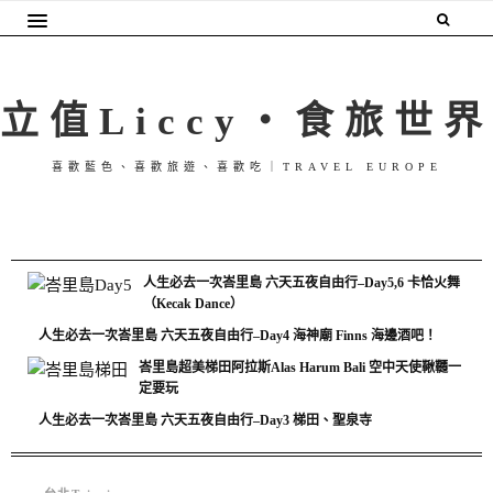
立值Liccy・食旅世界
喜歡藍色、喜歡旅遊、喜歡吃｜TRAVEL EUROPE
人生必去一次峇里島 六天五夜自由行–Day5,6 卡恰火舞
（Kecak Dance）
人生必去一次峇里島 六天五夜自由行–Day4 海神廟 Finns 海邊酒吧！
峇里島超美梯田阿拉斯Alas Harum Bali 空中天使鞦韆一
定要玩
人生必去一次峇里島 六天五夜自由行–Day3 梯田、聖泉寺