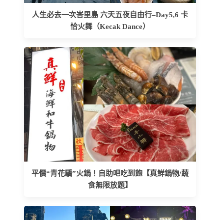
人生必去一次峇里島 六天五夜自由行–Day5,6 卡
恰火舞（Kecak Dance）
平價“青花驕”火鍋！自助吧吃到飽【真鮮鍋物/蔬
食無限放題】