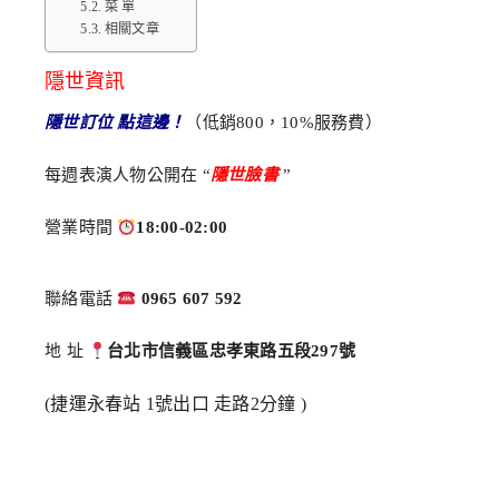
菜 單
相關文章
隱世資訊
隱世訂位 點這邊
！
（低銷800，10%服務費）
每週表演人物公開在 “
隱世臉書
”
營業時間
18:00-02:00
聯絡電話
0965 607 592
地 址
台北市信義區忠孝東路五段297號
(捷運永春站 1號出口 走路2分鐘 )