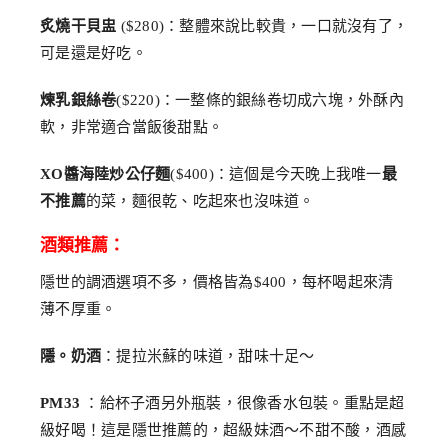
炙燒干貝盅
($280)：整體來說比較貴，一口就沒有了，
可是還是好吃。
煉乳銀絲卷
($220)：一整條的銀絲卷切成六塊，外酥內
軟，非常適合當飯後甜點。
XO醬海陸炒公仔麵
($400)：這個是今天晚上我唯一
最
不推薦
的菜，麵很乾、吃起來也沒味道。
酒類推薦：
隱世的調酒選項不多，價格皆為$400，每杯喝起來清
薄不厚重。
隱。奶酒
：提拉米蘇的味道，甜味十足～
PM33
：給杯子酒另外瓶裝，很像香水包裝。重點是超
級好喝！這是隱世推薦的，超級妹酒～不甜不酸，酒感