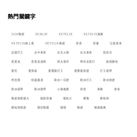
熱門關鍵字
2020韓劇
DUBLIN
NETFLIX
NETFLIX推薦
NETFLIX線上看
NETFLIX韓劇
保濕
保養
公館美食
出國打工
台中美食
台北火鍋
台北美食
屈臣氏
峇里島
峇里島渡假
師大夜市
帶你去旅行
度假勝地
愛吃
愛情劇
愛爾蘭打工
愛爾蘭旅遊
打工遊學
柯佳嬿
校園霸凌
歐洲一日遊
歐洲打工
歐洲旅遊
歐洲留學
歐洲遊學
火鍋推薦
穿搭
美胸
美食
胸部按摩變大
臉部保養
變色片
豐胸
都柏林
都柏林旅遊
隱形眼鏡
隱眼
韓劇
韓劇推薦