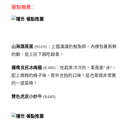
餐點推薦：
山海匯蒸蛋
($320)：上面滿滿的鮭魚卵，內裡包著新鮮
的蝦，從上往下越吃越香。
護嘴良民冰梅雞
($380)：吃起來冷冷的，果真是“冰“，
配上微微的梅子味，意外合拍的口味！這也是我非常推
的一道菜唷！
雙色虎皮小炒牛
($440)