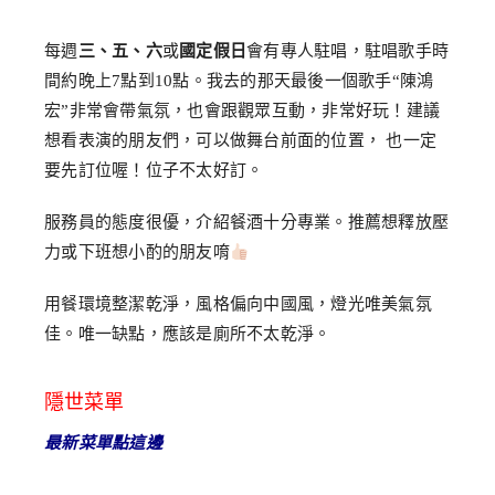
每週
三、五、六
或
國定假日
會有專人駐唱，駐唱歌手時
間約晚上7點到10點。我去的那天最後一個歌手“陳鴻
宏”非常會帶氣氛，也會跟觀眾互動，非常好玩！建議
想看表演的朋友們，可以做舞台前面的位置， 也一定
要先訂位喔！位子不太好訂。
服務員的態度很優，介紹餐酒十分專業。推薦想釋放壓
力或下班想小酌的朋友唷
用餐環境整潔乾淨，風格偏向中國風，燈光唯美氣氛
佳。唯一缺點，應該是廁所不太乾淨。
隱世菜單
最新菜單點這邊