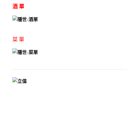
酒 單
菜 單