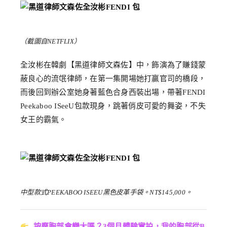
（截圖自NETFLIX）
全汝彬在韓劇【黑道律師文森佐】中，飾演為了賺錢蒙
蔽良心的流氓律師，在第一集開場她打贏官司的橋段，
而後回到辦公室她身著藍色合身西裝出場，帶著FENDI
Peekaboo ISeeU包款現身，跳著俏皮可愛的舞姿，不失
女王的霸氣。
中型款式PEEKABOO ISEEU黑色皮革手袋。NT$145,000。
按摩胸部會變大嗎？3個月體驗實拍，我的胸部從B