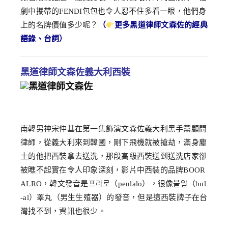
劇中攜帶的FENDI包包也令人忍不住多看一眼，他們身
上的名牌價值多少呢？
（
更多黑道律師文森佐的經典
語錄、台詞）
黑道律師文森佐義大利西裝
南韓男神宋仲基在第一集飾演文森佐義大利黑手黨顧問
律師，從義大利來到韓國，剛下飛機就被搶劫，滿身塵
土的他把西裝拿去送洗，那段高級西裝送到送洗店家卻
被瞧不起實在令人印象深刻，影片中西裝的品牌BOOR
ALRO，韓文發音是프라로（peulalo），很像불알（bul
-al）睪丸（男生生殖器）的發音，但是這西裝牌子在台
灣找不到，資訊也很少。