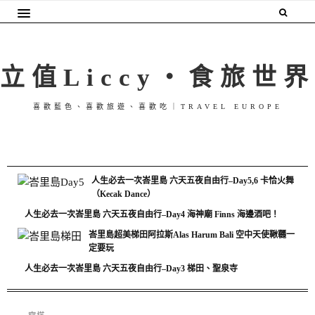
立值Liccy・食旅世界
喜歡藍色、喜歡旅遊、喜歡吃｜TRAVEL EUROPE
人生必去一次峇里島 六天五夜自由行–Day5,6 卡恰火舞
（Kecak Dance）
人生必去一次峇里島 六天五夜自由行–Day4 海神廟 Finns 海邊酒吧！
峇里島超美梯田阿拉斯Alas Harum Bali 空中天使鞦韆一
定要玩
人生必去一次峇里島 六天五夜自由行–Day3 梯田、聖泉寺