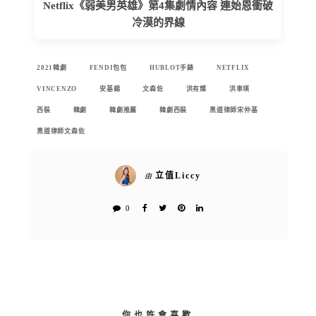
Netflix《弱美男英雄》第4集劇情內容 連始恩衝破
冷漠的界線
2021韓劇
FENDI包包
HUBLOT手錶
NETFLIX
VINCENZO
安基錫
文森佐
洪有燦
洪車瑛
西裝
韓劇
韓劇推薦
韓劇西裝
黑道律師宋仲基
黑道律師文森佐
立值Liccy
由
0
你也許會喜歡