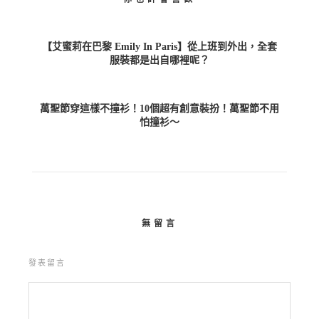
【艾蜜莉在巴黎 Emily In Paris】從上班到外出，全套
服裝都是出自哪裡呢？
萬聖節穿這樣不撞衫！10個超有創意裝扮！萬聖節不用
怕撞衫～
無留言
發表留言