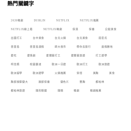
熱門關鍵字
2020韓劇
DUBLIN
NETFLIX
NETFLIX推薦
NETFLIX線上看
NETFLIX韓劇
保濕
保養
公館美食
出國打工
台中美食
台北火鍋
台北美食
屈臣氏
峇里島
峇里島渡假
師大夜市
帶你去旅行
度假勝地
愛吃
愛情劇
愛爾蘭打工
愛爾蘭旅遊
打工遊學
柯佳嬿
校園霸凌
歐洲一日遊
歐洲打工
歐洲旅遊
歐洲留學
歐洲遊學
火鍋推薦
穿搭
美胸
美食
胸部按摩變大
臉部保養
變色片
豐胸
都柏林
都柏林旅遊
隱形眼鏡
隱眼
韓劇
韓劇推薦