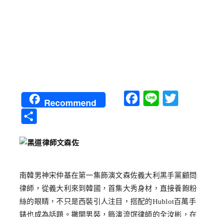
Facebook
Line
Twitt
Recommend
分
享
南韓男神宋仲基在第一集飾演文森佐義大利黑手黨顧問
律師，從義大利來到韓國，首集大秀身材，直接養飽粉
絲的眼睛，不只是西裝引人注目，搭配的Hublot百萬手
錶也成為話題。撇開男裝，飾演流氓律師的全汝彬，在