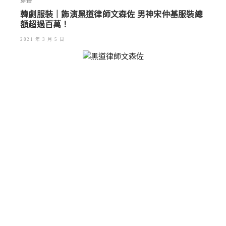
穿搭
韓劇服裝｜飾演黑道律師文森佐 男神宋仲基服裝總
額超過百萬！
2021 年 3 月 5 日