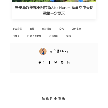
峇里島超美梯田阿拉斯Alas Harum Bali 空中天使
鞦韆一定要玩
夏天穿搭
服裝
服裝搭配
白色
白色搭配
白褲子
白褲子怎麼穿
百搭服飾
穿搭
立值Liccy
由
0
你也許會喜歡