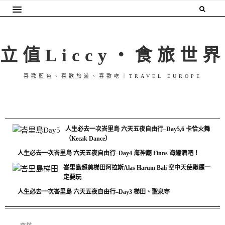
立值Liccy・食旅世界
喜歡藍色、喜歡旅遊、喜歡吃｜TRAVEL EUROPE
人生必去一次峇里島 六天五夜自由行–Day5,6 卡恰火舞
（Kecak Dance）
人生必去一次峇里島 六天五夜自由行–Day4 海神廟 Finns 海邊酒吧！
峇里島超美梯田阿拉斯Alas Harum Bali 空中天使鞦韆一
定要玩
人生必去一次峇里島 六天五夜自由行–Day3 梯田、聖泉寺