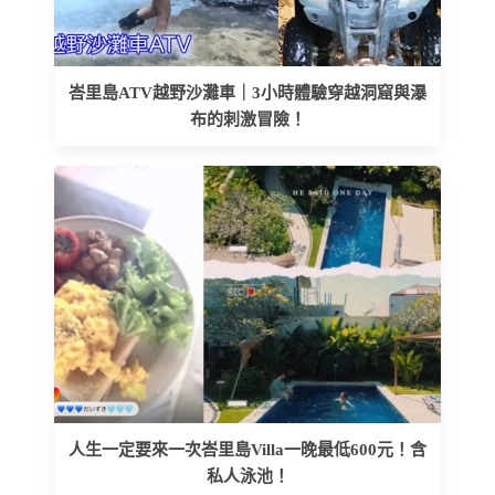
峇里島ATV越野沙灘車｜3小時體驗穿越洞窟與瀑
布的刺激冒險！
人生一定要來一次峇里島Villa一晚最低600元！含
私人泳池！