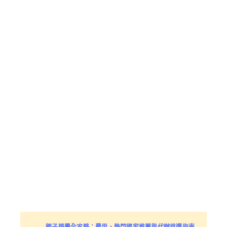
親子遊學全攻略：費用、熱門國家推薦與代辦挑選指南