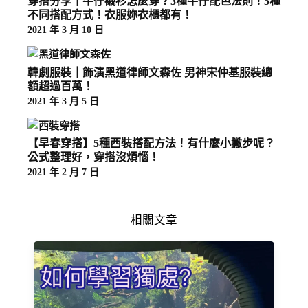
穿搭分享｜牛仔襯衫怎麼穿？3種牛仔配色法則！5種
不同搭配方式！衣服妳衣櫃都有！
2021 年 3 月 10 日
韓劇服裝｜飾演黑道律師文森佐 男神宋仲基服裝總
額超過百萬！
2021 年 3 月 5 日
【早春穿搭】5種西裝搭配方法！有什麼小撇步呢？
公式整理好，穿搭沒煩惱！
2021 年 2 月 7 日
相關文章