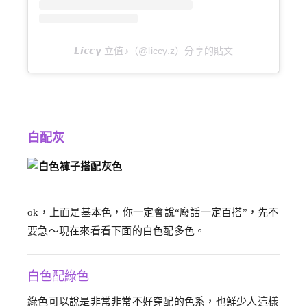
𝙇𝙞𝙘𝙘𝙮 立值♪（@liccy.z）分享的貼文
白配灰
ok，上面是基本色，你一定會說“廢話一定百搭”，先不
要急～現在來看看下面的白色配多色。
白色配綠色
綠色可以說是非常非常不好穿配的色系，也鮮少人這樣