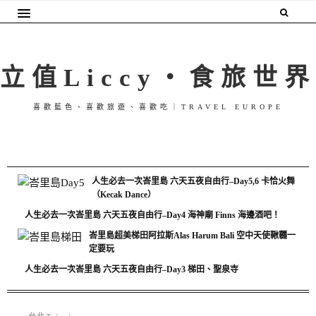
立值Liccy・食旅世界
喜歡藍色、喜歡旅遊、喜歡吃｜TRAVEL EUROPE
人生必去一次峇里島 六天五夜自由行–Day5,6 卡恰火舞
（Kecak Dance）
人生必去一次峇里島 六天五夜自由行–Day4 海神廟 Finns 海邊酒吧！
峇里島超美梯田阿拉斯Alas Harum Bali 空中天使鞦韆一
定要玩
人生必去一次峇里島 六天五夜自由行–Day3 梯田、聖泉寺