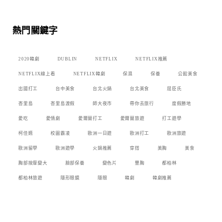
熱門關鍵字
2020韓劇
DUBLIN
NETFLIX
NETFLIX推薦
NETFLIX線上看
NETFLIX韓劇
保濕
保養
公館美食
出國打工
台中美食
台北火鍋
台北美食
屈臣氏
峇里島
峇里島渡假
師大夜市
帶你去旅行
度假勝地
愛吃
愛情劇
愛爾蘭打工
愛爾蘭旅遊
打工遊學
柯佳嬿
校園霸凌
歐洲一日遊
歐洲打工
歐洲旅遊
歐洲留學
歐洲遊學
火鍋推薦
穿搭
美胸
美食
胸部按摩變大
臉部保養
變色片
豐胸
都柏林
都柏林旅遊
隱形眼鏡
隱眼
韓劇
韓劇推薦