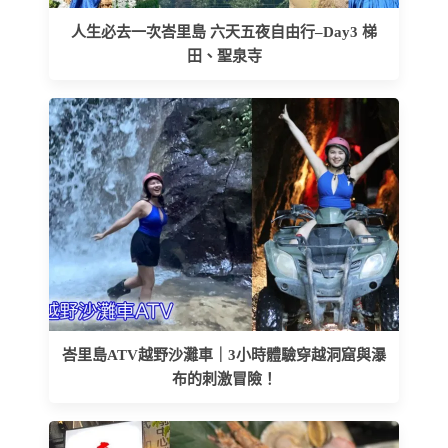
人生必去一次峇里島 六天五夜自由行–Day3 梯
田、聖泉寺
峇里島ATV越野沙灘車｜3小時體驗穿越洞窟與瀑
布的刺激冒險！