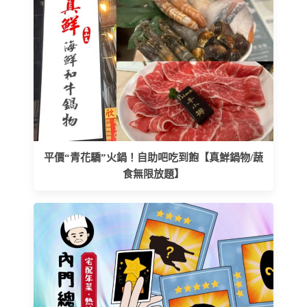
平價“青花驕”火鍋！自助吧吃到飽【真鮮鍋物/蔬
食無限放題】