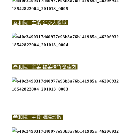
叁和院 主菜 金沙大蝦球
叁和院 主菜 福菜桂竹筍滷肉
叁和院 主食 臘腸炒飯