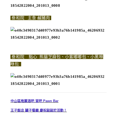
叁和院 主食 鹹豬肉
叁和院 點心 熊貓芝麻包、小紫嘟嘟包、小黑咻
咻包
中山區推薦酒吧 當吧 Pawn Bar
王子飯店 驢子餐廳 慶祝敲敲於活動！