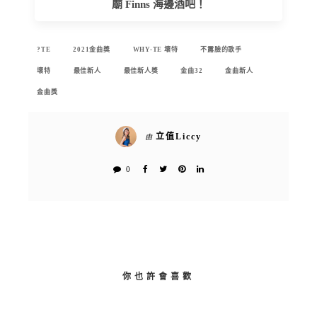
廟 Finns 海邊酒吧！
?TE
2021金曲獎
WHY-TE 壞特
不露臉的歌手
壞特
最佳新人
最佳新人獎
金曲32
金曲新人
金曲獎
立值Liccy
由
0
你也許會喜歡