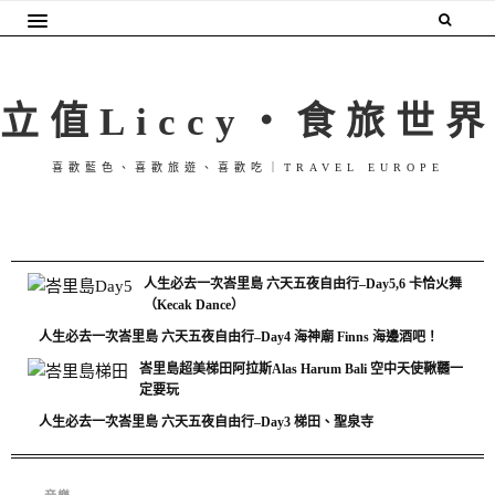
立值Liccy・食旅世界
喜歡藍色、喜歡旅遊、喜歡吃｜TRAVEL EUROPE
人生必去一次峇里島 六天五夜自由行–Day5,6 卡恰火舞
（Kecak Dance）
人生必去一次峇里島 六天五夜自由行–Day4 海神廟 Finns 海邊酒吧！
峇里島超美梯田阿拉斯Alas Harum Bali 空中天使鞦韆一
定要玩
人生必去一次峇里島 六天五夜自由行–Day3 梯田、聖泉寺