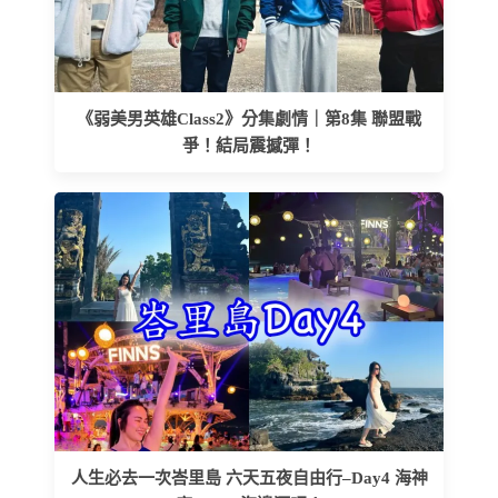
《弱美男英雄Class2》分集劇情｜第8集 聯盟戰
爭！結局震撼彈！
人生必去一次峇里島 六天五夜自由行–Day4 海神