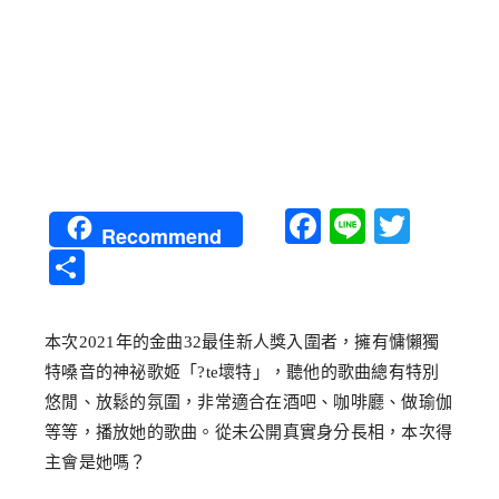
Facebook
Line
Twitt
Recommend
分
享
本次2021年的金曲32最佳新人獎入圍者，擁有慵懶獨
特嗓音的神祕歌姬「?te壞特」，聽他的歌曲總有特別
悠閒、放鬆的氛圍，非常適合在酒吧、咖啡廳、做瑜伽
等等，播放她的歌曲。從未公開真實身分長相，本次得
主會是她嗎？