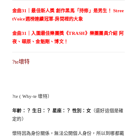
金曲31｜最佳新人獎 創作黑馬「持修」是男生！ Stree
tVoice週榜連續冠軍-房間裡的大象
金曲31｜入圍最佳樂團獎《TRASH》樂團團員介紹 阿
夜、頤原、金魁剛、博文！
?te壞特
?te ( Why-te 壞特）
年齡：？ 生日：？ 星座：？ 性別：女
（還好這個是確
定的）
懷特因為身份關係，無法公開個人身份，所以到哪都戴