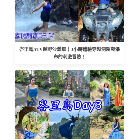
峇里島ATV越野沙灘車｜3小時體驗穿越洞窟與瀑
布的刺激冒險！