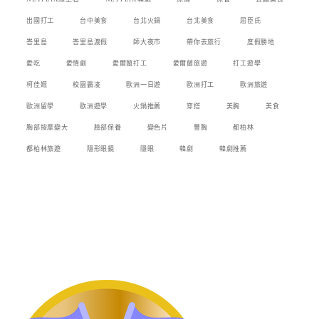
出國打工
台中美食
台北火鍋
台北美食
屈臣氏
峇里島
峇里島渡假
師大夜市
帶你去旅行
度假勝地
愛吃
愛情劇
愛爾蘭打工
愛爾蘭旅遊
打工遊學
柯佳嬿
校園霸凌
歐洲一日遊
歐洲打工
歐洲旅遊
歐洲留學
歐洲遊學
火鍋推薦
穿搭
美胸
美食
胸部按摩變大
臉部保養
變色片
豐胸
都柏林
都柏林旅遊
隱形眼鏡
隱眼
韓劇
韓劇推薦