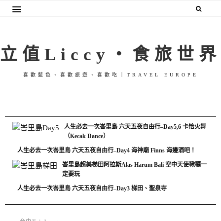
立值Liccy・食旅世界
喜歡藍色、喜歡旅遊、喜歡吃｜TRAVEL EUROPE
人生必去一次峇里島 六天五夜自由行–Day5,6 卡恰火舞
（Kecak Dance）
人生必去一次峇里島 六天五夜自由行–Day4 海神廟 Finns 海邊酒吧！
峇里島超美梯田阿拉斯Alas Harum Bali 空中天使鞦韆一
定要玩
人生必去一次峇里島 六天五夜自由行–Day3 梯田、聖泉寺