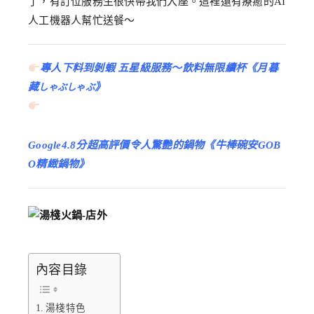
了，有訂位服務生很快帶我們入座。這裡還有療癒的AI
人工機器人幫忙送餐～
專人下料到剝蝦 五星級服務～飲料無限續杯
《月暮
藏
》
しゃぶしゃぶ
Google4.8分超高評價令人驚艷的鍋物
《牛棒碗安GOB
O精緻鍋物》
內容目錄
湯棧特色