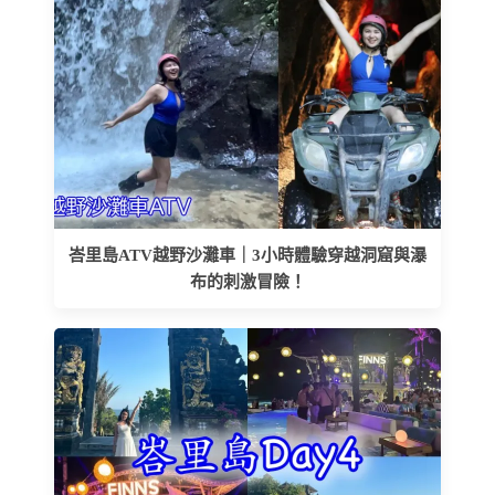
峇里島ATV越野沙灘車｜3小時體驗穿越洞窟與瀑
布的刺激冒險！