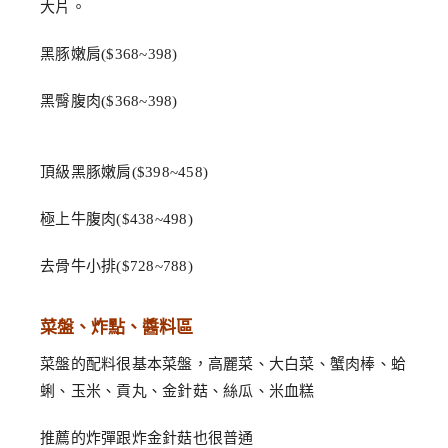
大片。
黑豚嫩肩($368~398)
黑臀腹肉($368~398)
頂級黑豚嫩肩($398~458)
極上牛腹肉($438~498)
去骨牛小排($728~788)
菜盤、炸點、醬料區
菜盤的配料很基本菜盤，高麗菜、大白菜、蟹肉棒、蛤
蜊、玉米、貢丸、金針菇、絲瓜、米血糕
推薦的炸彈跟炸金針菇也很普通