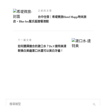
之前的文章
台中住宿｜希堤微旅Hotel Mapp時尚旅
店 + Blue fox藍氏狐狸餐酒館
下一篇文章
如何選擇適合的漱口水？Dr.V達特美清
新煥白美齒漱口水還可以美白牙齒！