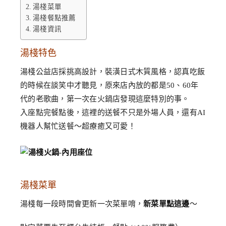
湯棧菜單
湯棧餐點推薦
湯棧資訊
湯棧特色
湯棧公益店採挑高設計，裝潢日式木質風格，認真吃飯
的時候在談笑中才聽見，原來店內放的都是50、60年
代的老歌曲，第一次在火鍋店發現這麼特別的事。
入座點完餐點後，這裡的送餐不只是外場人員，還有AI
機器人幫忙送餐～超療癒又可愛！
湯棧菜單
湯棧每一段時間會更新一次菜單唷，
新菜單點這邊
～