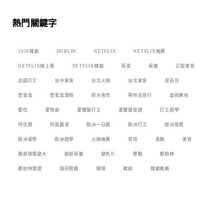
熱門關鍵字
2020韓劇
DUBLIN
NETFLIX
NETFLIX推薦
NETFLIX線上看
NETFLIX韓劇
保濕
保養
公館美食
出國打工
台中美食
台北火鍋
台北美食
屈臣氏
峇里島
峇里島渡假
師大夜市
帶你去旅行
度假勝地
愛吃
愛情劇
愛爾蘭打工
愛爾蘭旅遊
打工遊學
柯佳嬿
校園霸凌
歐洲一日遊
歐洲打工
歐洲旅遊
歐洲留學
歐洲遊學
火鍋推薦
穿搭
美胸
美食
胸部按摩變大
臉部保養
變色片
豐胸
都柏林
都柏林旅遊
隱形眼鏡
隱眼
韓劇
韓劇推薦