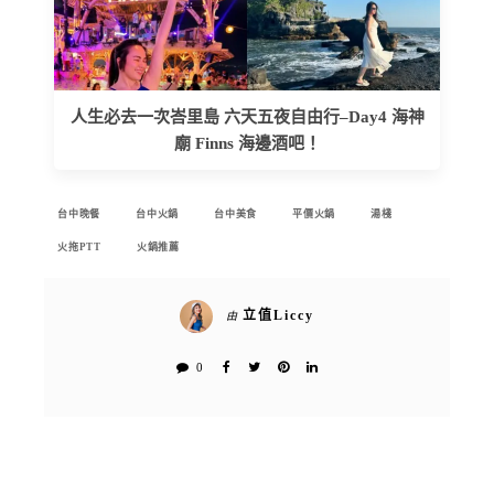
人生必去一次峇里島 六天五夜自由行–Day4 海神
廟 Finns 海邊酒吧！
台中晚餐
台中火鍋
台中美食
平價火鍋
湯棧
火拖PTT
火鍋推薦
立值Liccy
由
0