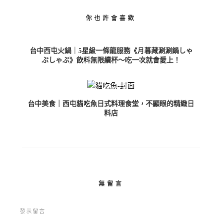
你也許會喜歡
台中西屯火鍋｜5星級一條龍服務《月暮藏涮涮鍋しゃ
ぶしゃぶ》飲料無限續杯～吃一次就會愛上！
台中美食｜西屯貓吃魚日式料理食堂，不顯眼的精緻日
料店
無留言
發表留言