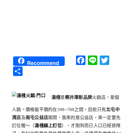
Facebook
Line
Twitt
Recommend
分
享
湯棧
是
輕井澤新品牌
火鍋店，是個
人鍋，價格蠻平價的在398~788之間，目前只有
北屯中
清店
及
南屯公益店
兩間，我來的是公益店，來一定要先
訂位喔～（
湯棧線上訂位
），才剛到而已人口已經排隊