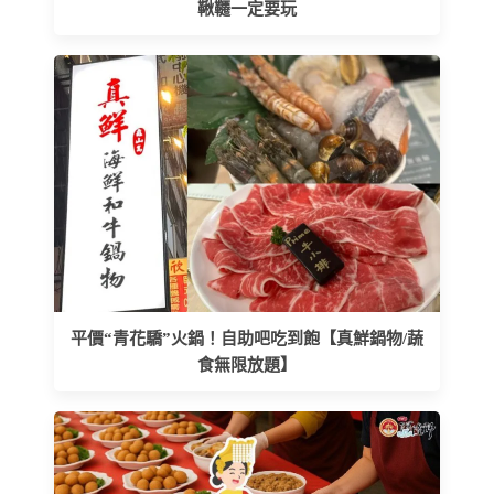
鞦韆一定要玩
平價“青花驕”火鍋！自助吧吃到飽【真鮮鍋物/蔬
食無限放題】