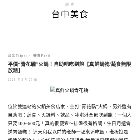
探索
台中美食
台北Taipei
•
美食Food
平價“青花驕”火鍋！自助吧吃到飽【真鮮鍋物/蔬食無限
放題】
2025 年 3 月 27 日
位於雙連站的火鍋美食店家，主打“青花驕”火鍋，另外還有
自助吧：蔬食、火鍋料、飲品、冰淇淋全部吃到飽！一個人
只要400~600元！真的很便宜～排盤很有格調，生日月還會
送肉蛋糕！ 這天和我以前的老師一起來這吃飯，老板娘是