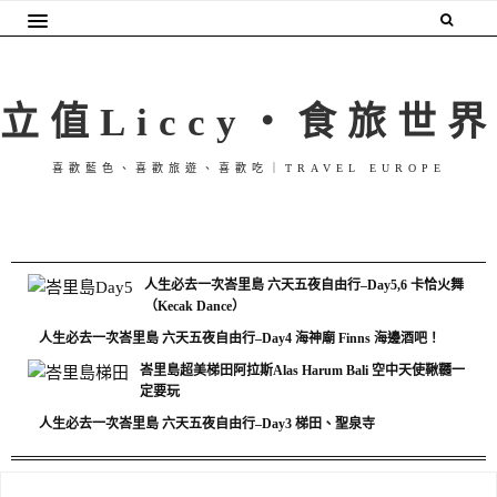
立值Liccy・食旅世界
喜歡藍色、喜歡旅遊、喜歡吃｜TRAVEL EUROPE
人生必去一次峇里島 六天五夜自由行–Day5,6 卡恰火舞
（Kecak Dance）
人生必去一次峇里島 六天五夜自由行–Day4 海神廟 Finns 海邊酒吧！
峇里島超美梯田阿拉斯Alas Harum Bali 空中天使鞦韆一
定要玩
人生必去一次峇里島 六天五夜自由行–Day3 梯田、聖泉寺