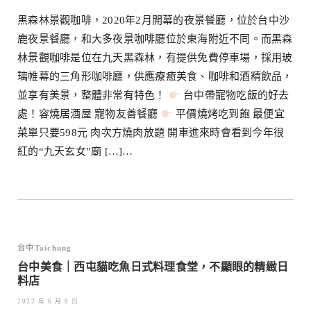
黑森林景觀咖啡，2020年2月開幕的夜景餐廳，位於台中沙
鹿夜景餐廳，和大多夜景咖啡廳位於東海附近不同。而黑森
林景觀咖啡是位在九天黑森林，有提供免費停車場，採用玻
璃帷幕的三角形咖啡廳，供應療癒美食、咖啡和酒精飲品，
並享有美景，整體非常有特色！
台中帶寵物吃飯的好去
處！容燒居酒屋 寵物友善餐廳
平價燒烤吃到飽 最便宜
菜單只要598元 肉次方燒肉放題 開車進來時會看到今年很
紅的“九天玄女”廟 […]…
台中Taichung
台中美食｜西屯貓吃魚日式料理食堂，不顯眼的精緻日
料店
2022 年 6 月 8 日