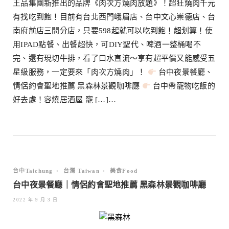
王品集團新推出的品牌《肉次方燒肉放題》！超狂燒肉千元
有找吃到飽！目前有台北西門峨眉店、台中文心崇德店、台
南府前店三間分店，只要598起就可以吃到飽！超划算！使
用IPAD點餐、出餐超快，可DIY聖代、啤酒一整桶喝不
完、還有現切牛排，看了口水直流～享有超平價又能感受五
星級服務，一定要來「肉次方燒肉」！
台中夜景餐廳、
情侶約會聖地推薦 黑森林景觀咖啡廳
台中帶寵物吃飯的
好去處！容燒居酒屋 寵 […]…
台中Taichung
•
台灣 Taiwan
•
美食Food
台中夜景餐廳｜情侶約會聖地推薦 黑森林景觀咖啡廳
2022 年 9 月 3 日