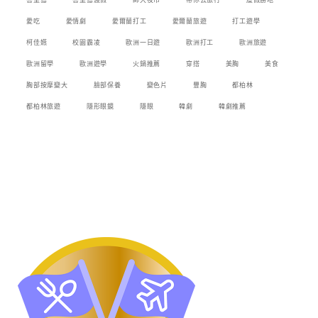
峇里島
峇里島渡假
師大夜市
帶你去旅行
度假勝地
愛吃
愛情劇
愛爾蘭打工
愛爾蘭旅遊
打工遊學
柯佳嬿
校園霸凌
歐洲一日遊
歐洲打工
歐洲旅遊
歐洲留學
歐洲遊學
火鍋推薦
穿搭
美胸
美食
胸部按摩變大
臉部保養
變色片
豐胸
都柏林
都柏林旅遊
隱形眼鏡
隱眼
韓劇
韓劇推薦