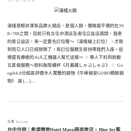
2022 年 3 月 30 日
湯棧是輕井澤新品牌火鍋店，是個人鍋，價格蠻平價的在39
8~788之間，目前只有北屯中清店及南屯公益店兩間，我來
的是公益店，來一定要先訂位喔～（湯棧線上訂位），才剛
到而已人口已經排隊了，有訂位服務生很快帶我們入座。這
裡還有療癒的AI人工機器人幫忙送餐～
專人下料到剝蝦
五星級服務～飲料無限續杯《月暮藏しゃぶしゃぶ》
Go
ogle4.8分超高評價令人驚艷的鍋物《牛棒碗安GOBO精緻鍋
物》 湯 […]…
台灣 Taiwan
台中住宿｜希堤微旅Hotel Mapp時尚旅店 + Blue fox藍