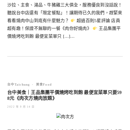
沙拉、主食、湯品、牛豬雞三大俱全，服務優良到沒話說！
聽說台中店還有「限定餐點」！讓期待已久的我們，趕緊來
看看燒肉中山到底有什麼魅力？
超過百則5星評論 店員
超有趣！保證不無聊的一餐《肉你好燒肉》
王品集團平
價燒烤吃到飽 最便宜菜單只 […]…
台中Taichung
•
美食Food
台中美食｜王品集團平價燒烤吃到飽 最便宜菜單只要59
8元《肉次方燒肉放題》
2022 年 9 月 14 日