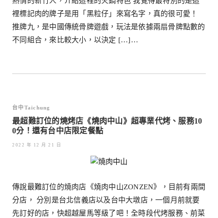
熱情的新竹人，介紹這裡的火鍋特色 我覺得最特別的是這
裡標記肉的牌子是用「黑粒仔」來寫名字，真的很可愛！
推牌九，是中國傳統骨牌遊戲，玩法是依據兩扇骨牌點數的
不同組合，來比較大小，以決定 […]…
台中Taichung
最超難訂位的燒烤店《燒肉中山》超專業代烤、服務10
0分！還有台中店限定餐點
2022 年 12 月 21 日
傳說最難訂位的燒肉店《燒肉中山ZONZEN》，目前有兩間
分店， 分別是台北信義店以及台中大墩店，一個月前就要
先訂好的店，快超越屋馬等級了吧！全時段代烤服務、前菜