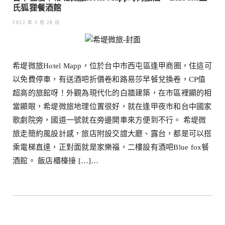
氏狐狸餐酒館
2022 年 3 月 28 日
希堤微旅Hotel Mapp，位於台中市西屯區逢甲商圈，住這可
以免費停車，有送酒吧折價卷和路易莎早餐兌換卷，CP值
超高的旅館呀！外觀為現代化的白牆建築，在市區裡顯的相
當顯眼，希堤微旅地理位置很好，就在逢甲夜市和台中國家
歌劇院旁，國道一號就在旁邊開車來方便到不行。 希堤微
旅走簡約風設計感，旅店附設交誼大廳、露台，都是可以搭
乘電梯直達，正對面就是家樂福，二樓設有酒吧Blue fox餐
酒館。 飯店櫃檯接 […]…