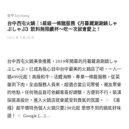
台中Taichung
台中西屯火鍋｜5星級一條龍服務《月暮藏涮涮鍋しゃ
ぶしゃぶ》飲料無限續杯～吃一次就會愛上！
2022 年 3 月 26 日
台中西屯火鍋美食推薦，2019年開幕的月暮藏涮涮鍋しゃ
ぶしゃぶ，已成為我心目中台中最美的火鍋店了吧，一人一
鍋499元起！高級和牛、活體海鮮、專業一條龍服務，從菜
盤到下肉，全由服務人員來，超適合當公司聚餐、親友聚會
的地點。任何物品皆可依顧客喜好調整，方便到不行。裝潢
採挑高設計，進入火鍋店就會感受到貴氣的氛圍。
《湯
棧》超平價特色個人火鍋只要298元起 意想不到的鍋底好味
道！
Google […]…