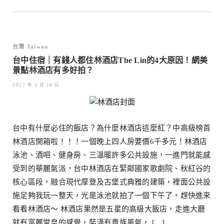
台灣 Taiwan
台中住宿｜有錢人都住林酒店The Lin的4大原因！網美
景點林酒店有多好拍？
2022 年 3 月 18 日
台中有什麼必住的飯店？為什麼林酒店這麼紅？中高級榜首
林酒店開箱啦！！！一個晚上四人房要價6千多元！林酒店
泳池、酒吧、健身房、三溫暖許多公共設施，一進門就能感
受到的華麗氣派，台中林酒店在緊鄰國家歌劇院、秋紅谷的
核心區段，融合現代摩登及古堡式典雅的建築，裡面公共設
施足夠我玩一整天，光是泳池就拍了一個下午了，趕快進來
看看林酒店～ 林酒店果然是五星的高級大飯店，走進大廳
就有富麗堂皇的感覺，裝潢有貴族風氣， […]…