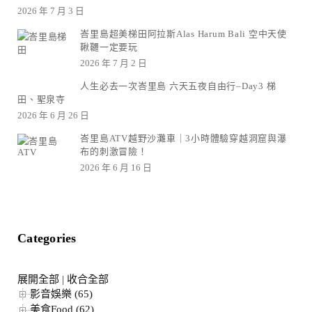
2026 年 7 月 3 日
峇里島超美梯田阿拉斯Alas Harum Bali 空中天使
鞦韆一定要玩
2026 年 7 月 2 日
人生必去一次峇里島 六天五夜自由行–Day3 梯
田、聖泉寺
2026 年 6 月 26 日
峇里島ATV越野沙灘車｜3小時體驗穿越洞窟與瀑
布的刺激冒險！
2026 年 6 月 16 日
Categories
展開全部
|
收合全部
影音娛樂 (65)
美食Food (62)