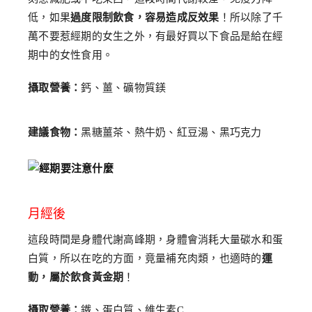
低，如果
過度限制飲食，容易造成反效果
！所以除了千
萬不要惹經期的女生之外，有最好買以下食品是給在經
期中的女性食用。
攝取營養：
鈣、薑、礦物質鎂
建議食物：
黑糖薑茶、熱牛奶、紅豆湯、黑巧克力
月經後
這段時間是身體代謝高峰期，身體會消耗大量碳水和蛋
白質，所以在吃的方面，竟量補充肉類，也適時的
運
動，屬於飲食黃金期
！
攝取營養：
鐵、蛋白質、維生素C