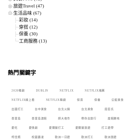
旅遊Travel (47)
生活品味 (67)
彩妝 (14)
穿搭 (12)
保養 (30)
工商服務 (13)
熱門關鍵字
2020韓劇
DUBLIN
NETFLIX
NETFLIX推薦
NETFLIX線上看
NETFLIX韓劇
保濕
保養
公館美食
出國打工
台中美食
台北火鍋
台北美食
屈臣氏
峇里島
峇里島渡假
師大夜市
帶你去旅行
度假勝地
愛吃
愛情劇
愛爾蘭打工
愛爾蘭旅遊
打工遊學
柯佳嬿
校園霸凌
歐洲一日遊
歐洲打工
歐洲旅遊