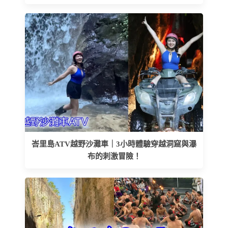
峇里島ATV越野沙灘車｜3小時體驗穿越洞窟與瀑
布的刺激冒險！