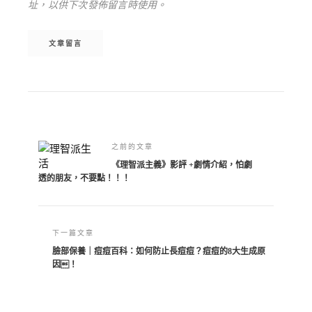
址，以供下次發佈留言時使用。
Alternative:
之前的文章
《理智派主義》影評 +劇情介紹，怕劇
透的朋友，不要點！！！
下一篇文章
臉部保養｜痘痘百科：如何防止長痘痘？痘痘的8大生成原
因！