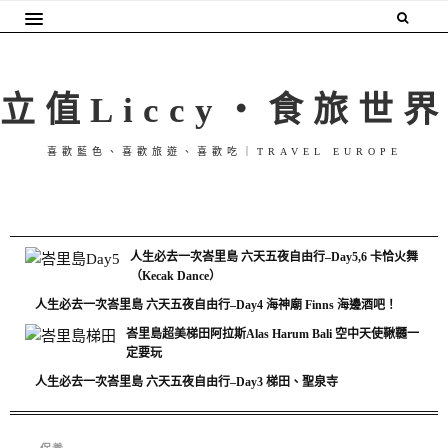
立值Liccy・食旅世界
喜歡藍色、喜歡旅遊、喜歡吃｜TRAVEL EUROPE
人生必去一次峇里島 六天五夜自由行–Day5,6 卡恰火舞
（Kecak Dance）
人生必去一次峇里島 六天五夜自由行–Day4 海神廟 Finns 海邊酒吧！
峇里島超美梯田阿拉斯Alas Harum Bali 空中天使鞦韆一
定要玩
人生必去一次峇里島 六天五夜自由行–Day3 梯田、聖泉寺