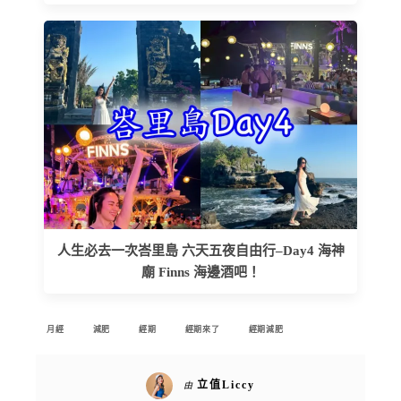
人生必去一次峇里島 六天五夜自由行–Day4 海神
廟 Finns 海邊酒吧！
月經
減肥
經期
經期來了
經期減肥
立值Liccy
由